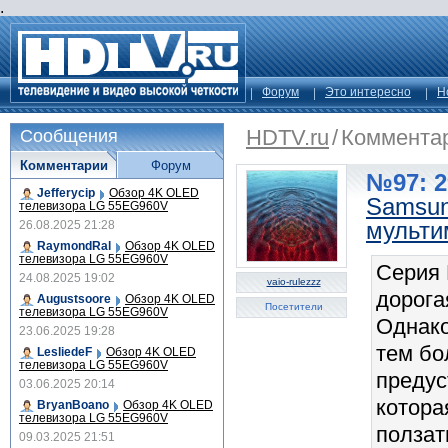
.
Форум
Это интересно
Н
HDTV.ru
/
Коммента
Сообщения
Комментарии
Форум
№97: 2
Jefferycip
Обзор 4K OLED
Samsun
телевизора LG 55EG960V
мульти
26.08.2025 21:28
RaymondRal
Обзор 4K OLED
телевизора LG 55EG960V
Серия 
24.08.2025 19:02
vaio-rulezzz
дорога
Augustsoore
Обзор 4K OLED
Посетители
телевизора LG 55EG960V
Однако
23.06.2025 19:28
тем бо
LesliedeF
Обзор 4K OLED
телевизора LG 55EG960V
предус
03.06.2025 20:14
котора
BryanBoano
Обзор 4K OLED
телевизора LG 55EG960V
ползат
09.03.2025 21:51