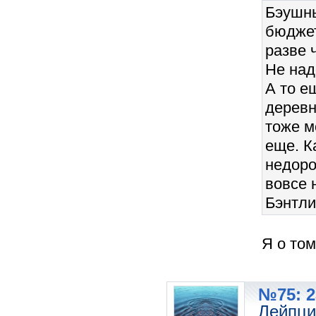
Бэушны
бюджет
разве 
Не над
А то е
деревн
тоже м
еще. К
недоро
вовсе 
Бэнтли
Я о том
№75: 2
Лейпци