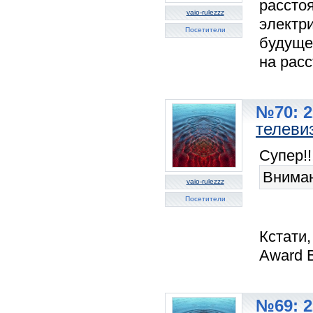
расстоя
vaio-rulezzz
электри
Посетители
будуще
на расс
№70: 2
телеви
Супер!!
Вниман
vaio-rulezzz
Посетители
Кстати
Award B
№69: 2