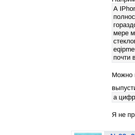
А IPho
полнос
горазд
мере м
стекло
eqipme
почти в
Можно 
выпуст
а цифр
Я не пр