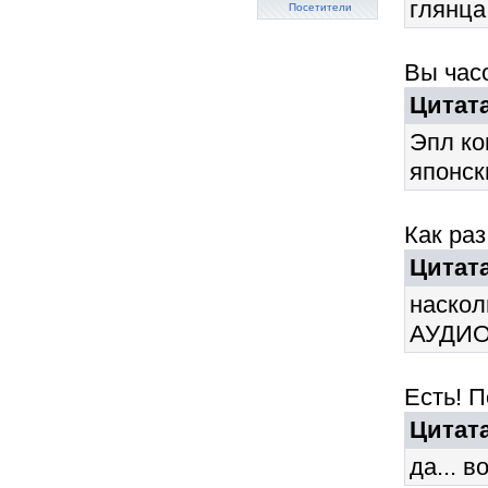
глянца
Посетители
Вы час
Цитата
Эпл ко
японски
Как раз
Цитата
наскол
АУДИО 
Есть! П
Цитата
да... в