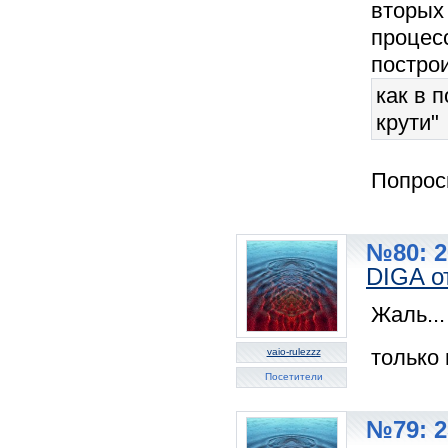
вторых
процес
построи
как в 
крути"
Попрос
№80: 2
DIGA о
Жаль..
только
vaio-rulezzz
Посетители
№79: 2