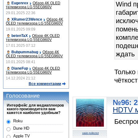
Wind п
Eugenrex
Обзор 4K OLED
телевизора LG 55EG960V
габари
29.01.2025 22:36
исключ
XRumer23Wence
Обзор 4K
OLED телевизора LG 55EG960V
помень
19.01.2025 09:09
betenTaX
Обзор 4K OLED
компле
телевизора LG 55EG960V
подеше
17.01.2025 07:12
Bubpummabug
Обзор 4K
ждать
OLED телевизора LG 55EG960V
10.01.2025 08:41
DianeFup
Обзор 4K OLED
Только
телевизора LG 55EG960V
14.12.2024 21:12
чёткос
Все комментарии
Голосование
№96: 2
Интерфейс для медиаплееров
HDTV м
какого производителя вам
кажется наиболее удобным?
Беспро
Roku
Dune HD
vaio-rulezzz
Apple TV