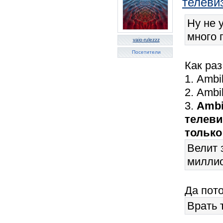
телеви
Ну не 
много 
vaio-rulezzz
Посетители
Как раз
1. Ambi
2. Ambi
3.
Ambi
телеви
только
Велит 
милли
Да пото
Врать 