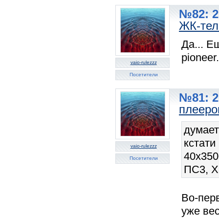
№82: 2
ЖК-тел
Да... Е
pioneer.
vaio-rulezzz
Посетители
№81: 2
плееро
думает
кстати 
vaio-rulezzz
40x350
Посетители
ПС3, Х
Во-пер
уже вес