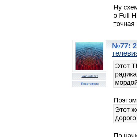
Ну схем
о Full 
точная 
№77: 2
телеви
Этот Т
радика
vaio-rulezzz
мордой
Посетители
Поэтом
Этот ж
дорого
По нач