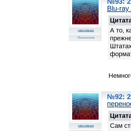
№93: 2
Blu-ray
Цитата
А то, к
vaio-rulezzz
прежне
Посетители
Штатах
формат
Немног
№92: 2
перено
Цитата
Сам ст
vaio-rulezzz