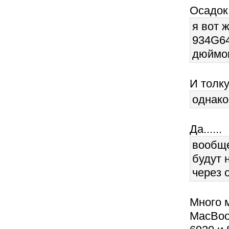
Осадок 
я вот 
934G64
дюймов
И толку
однако
Да......
вообще
будут 
через о
Много 
MacBook