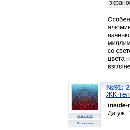
экраном
Особенн
алюмин
начинко
миллиме
со свет
цвета н
взгляне
№91: 2
ЖК-тел
inside
Да уж.
vaio-rulezzz
Посетители