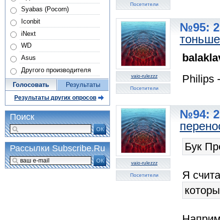
Посетители
Syabas (Pocorn)
Iconbit
№95: 2
iNext
тоньше
WD
balakl
Asus
Другого производителя
Philips 
vaio-rulezzz
Голосовать
Результаты
Посетители
Результаты других опросов
№94: 2
Поиск
перено
ОК
Бук Пр
Рассылки Subscribe.Ru
ОК
vaio-rulezzz
Я счит
Посетители
которы
Наприм