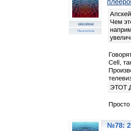
плееро
Апскей
Чем эт
vaio-rulezzz
наприм
Посетители
увеличи
Говорят
Cell, т
Произв
телеви
ЭТОТ Д
Просто 
№78: 2