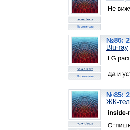
Не виж
vaio-rulezzz
Посетители
№86: 2
Blu-ray
LG рас
vaio-rulezzz
Да и ус
Посетители
№85: 2
ЖК-тел
inside
Отпиши
vaio-rulezzz