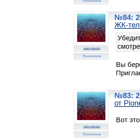
Посетители
№84: 2
ЖК-тел
Убедит
смотре
vaio-rulezzz
Посетители
Вы бер
Пригла
№83: 2
от Pion
Вот это
vaio-rulezzz
Посетители