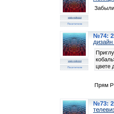
Забыли
vaio-rulezzz
Посетители
№74: 2
дизайн
Приглу
кобаль
vaio-rulezzz
цвете 
Посетители
Прям Ph
№73: 2
телеви