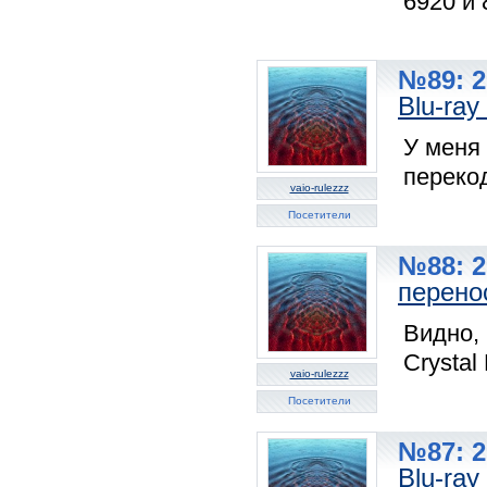
6920 и 
№89: 2
Blu-ray
У меня
переко
vaio-rulezzz
Посетители
№88: 2
перено
Видно,
Crystal
vaio-rulezzz
Посетители
№87: 2
Blu-ray