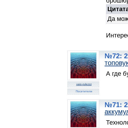
брошюр
Цитата
Да мож
Интере
№72: 2
топову
А где б
vaio-rulezzz
Посетители
№71: 2
аккуму
Технол