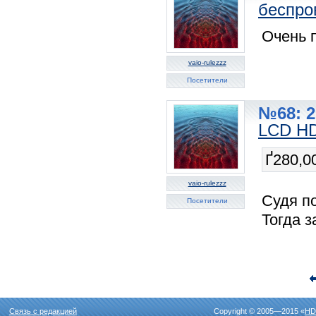
беспро
Очень п
vaio-rulezzz
Посетители
№68: 2
LCD HD
Ґ280,0
vaio-rulezzz
Судя п
Посетители
Тогда з
Связь с редакцией
Copyright © 2005—2015 «
HD