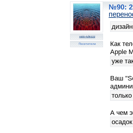
№90: 2
перено
дизайн
vaio-rulezzz
Как тел
Посетители
Apple M
уже так
Ваш "S
админи
только
А чем 
осадок