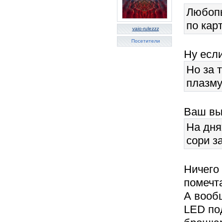
Любопы
по кар
vaio-rulezzz
Посетители
Ну есл
Но за 
плазму
Ваш вы
На дня
сори з
Ничего
помечта
А вооб
LED по