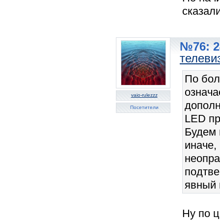
сказали
№76: 2
телеви
По бол
означа
vaio-rulezzz
дополн
Посетители
LED пр
Будем 
иначе,
неопра
подтве
явный 
Ну по 