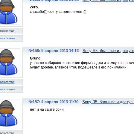
Zero
,
спасибо))) сочту за комплимент))
mesichman
осетители
№158: 5 апреля 2013 14:13
Sony R5: большие и досту
Grund
,
у нас же собираются великие фирмы лджи и самсунг,и на кач
будет доолен, главное чтоб подешевле в его понимании.
mesichman
осетители
№157: 4 апреля 2013 11:30
Sony R5: большие и досту
нет и на сайте сони
mesichman