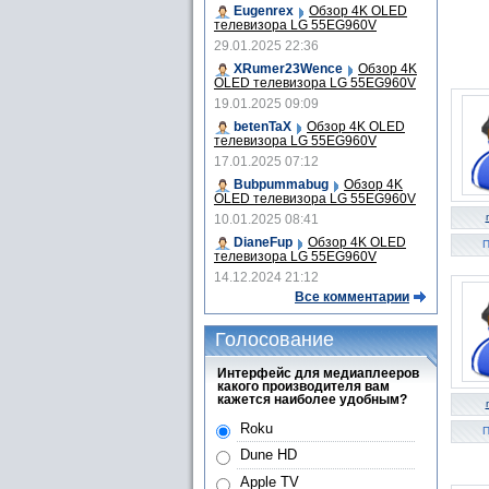
Eugenrex
Обзор 4K OLED
телевизора LG 55EG960V
29.01.2025 22:36
XRumer23Wence
Обзор 4K
OLED телевизора LG 55EG960V
19.01.2025 09:09
betenTaX
Обзор 4K OLED
телевизора LG 55EG960V
17.01.2025 07:12
Bubpummabug
Обзор 4K
OLED телевизора LG 55EG960V
10.01.2025 08:41
DianeFup
Обзор 4K OLED
П
телевизора LG 55EG960V
14.12.2024 21:12
Все комментарии
Голосование
Интерфейс для медиаплееров
какого производителя вам
кажется наиболее удобным?
Roku
П
Dune HD
Apple TV