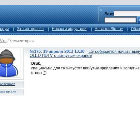
Логин
орум
Это интересно
Новости индустрии
Новинки Blu-ray
Обзо
V.ru
/
Комментарии
№175: 19 апреля 2013 13:30
LG собирается начать вып
OLED HDTV с вогнутым экраном
Druk
,
специально для тв выпустят вогнутые крепления и вогнутые
стены ;))
mesichman
осетители