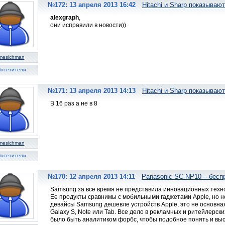
№172: 13 апреля 2013 16:42
Hitachi и Sharp показываю
alexgraph
,
они исправили в новости))
mesichman
осетители
№171: 13 апреля 2013 14:13
Hitachi и Sharp показываю
В 16 раз а не в 8
mesichman
осетители
№170: 12 апреля 2013 14:11
Panasonic SC-NP10 – бесп
Samsung за все время не представила инновационных техно
Ее продукты сравнимы с мобильными гаджетами Apple, но не
девайсы Samsung дешевле устройств Apple, это не основная
Galaxy S, Note или Tab. Все дело в рекламных и ритейлерски
было быть аналитиком форбс, чтобы подобное понять и выс