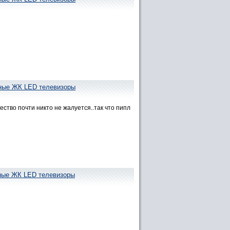
пные ЖК LED телевизоры
ество почти никто не жалуется..так что пипл
пные ЖК LED телевизоры