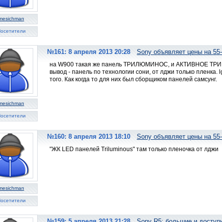
mesichman
осетители
№161: 8 апреля 2013 20:28
Sony объявляет цены на 55
на W900 такая же панель ТРИЛЮМИНОС, и АКТИВНОЕ ТРИ Д. l
вывод - панель по технологии сони, от лджи только пленка.
того. Как когда то для них был сборщиком панелей самсунг.
mesichman
осетители
№160: 8 апреля 2013 18:10
Sony объявляет цены на 55
"ЖК LED панелей Triluminous" там только пленочка от лджи
mesichman
осетители
№159: 5 апреля 2013 21:28
Sony R5: большие и досту