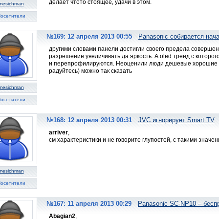
делает чтото стоящее, удачи в этом.
mesichman
осетители
№169: 12 апреля 2013 00:55
Panasonic собирается нач
другими словами панели достигли своего предела совершенс
разрешение увеличивать да яркость. А oled тренд с которо
и перепрофилируются. Неоценили люди дешевые хорошие пл
радуйтесь) можно так сказать
mesichman
осетители
№168: 12 апреля 2013 00:31
JVC игнорирует Smart TV
arriver
,
см характеристики и не говорите глупостей, с такими значен
mesichman
осетители
№167: 11 апреля 2013 00:29
Panasonic SC-NP10 – бесп
Abagian2
,