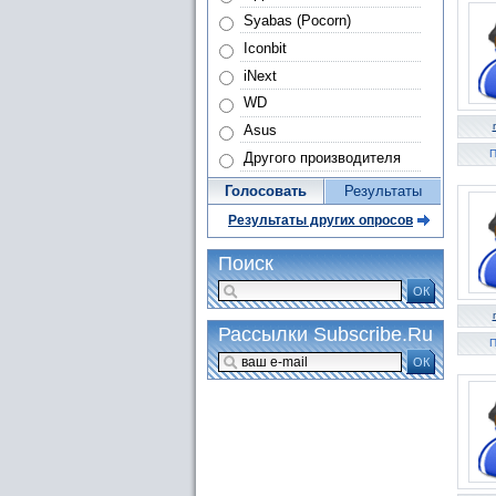
Syabas (Pocorn)
Iconbit
iNext
WD
Asus
П
Другого производителя
Голосовать
Результаты
Результаты других опросов
Поиск
ОК
Рассылки Subscribe.Ru
П
ОК