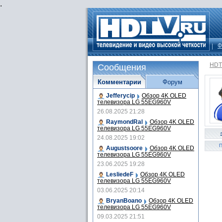
.
Ф
HDT
Сообщения
Комментарии
Форум
Jefferycip
Обзор 4K OLED
телевизора LG 55EG960V
26.08.2025 21:28
RaymondRal
Обзор 4K OLED
телевизора LG 55EG960V
24.08.2025 19:02
П
Augustsoore
Обзор 4K OLED
телевизора LG 55EG960V
23.06.2025 19:28
LesliedeF
Обзор 4K OLED
телевизора LG 55EG960V
03.06.2025 20:14
BryanBoano
Обзор 4K OLED
телевизора LG 55EG960V
09.03.2025 21:51