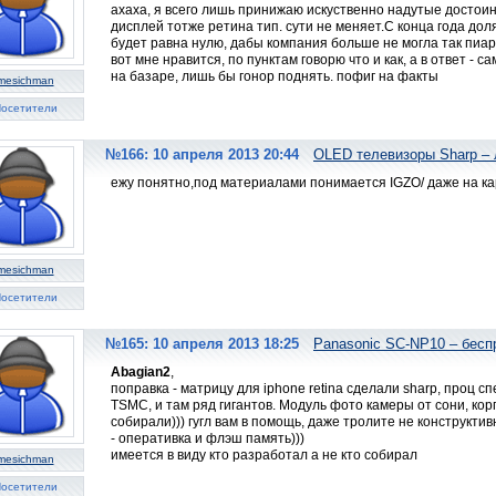
ахаха, я всего лишь принижаю искуственно надутые досто
дисплей тотже ретина тип. сути не меняет.С конца года дол
будет равна нулю, дабы компания больше не могла так пиар
вот мне нравится, по пунктам говорю что и как, а в ответ - 
на базаре, лишь бы гонор поднять. пофиг на факты
mesichman
осетители
№166: 10 апреля 2013 20:44
OLED телевизоры Sharp – 
ежу понятно,под материалами понимается IGZO/ даже на ка
mesichman
осетители
№165: 10 апреля 2013 18:25
Panasonic SC-NP10 – бесп
Abagian2
,
поправка - матрицу для iphone retina сделали sharp, проц 
TSMC, и там ряд гигантов. Модуль фото камеры от сони, кор
собирали))) гугл вам в помощь, даже тролите не конструкти
- оперативка и флэш память)))
имеется в виду кто разработал а не кто собирал
mesichman
осетители