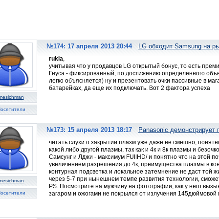
№174: 17 апреля 2013 20:44
LG обходит Samsung на р
rukia
,
учитывая что у продавцов LG открытый бонус, то есть преми
Гнуса - фиксированный, по достижению определенного объе
легко объясняется) ну и презентовать очки пассивные в маг
батарейках, да еще их подключать. Вот 2 фактора успеха
mesichman
осетители
№173: 15 апреля 2013 18:17
Panasonic демонстрирует 
читать слухи о закрытии плазм уже даже не смешно, понятн
какой либо другой плазмы, так как и 4к и 8к плазмы и безоч
Самсунг и Лджи - максимум FUllHD/ и понятно что на этой по
увеличением разрешения до 4к, преимущества плазмы в конт
контурная подсветка и локальное затемнение не даст той жив
через 5-7 при нынешнем темпе развития технологии, сможет
mesichman
PS. Посмотрите на мужчину на фотографии, как у него вызы
осетители
загаром и ожогами не покрылся от излучения 145дюймовой 