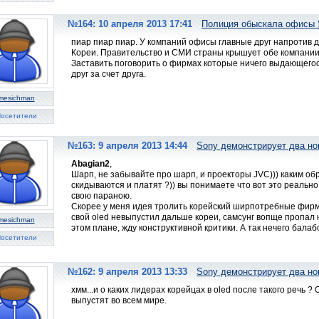
№164: 10 апреля 2013 17:41
Полиция обыскала офисы 
пиар пиар пиар. У компаний офисы главные друг напротив 
Кореи. Правительство и СМИ страны крышует обе компании,
Заставить поговорить о фирмах которые ничего выдающего
друг за счет друга.
mesichman
осетители
№163: 9 апреля 2013 14:44
Sony демонстрирует два н
Abagian2
,
Шарп, не забывайте про шарп, и проекторы JVC))) каким об
скидываются и платят ?)) вы понимаете что вот это реально 
свою параною.
Скорее у меня идея тролить корейский ширпотребные фирмы)
свой oled невыпустил дальше кореи, самсунг вопще пропал 
mesichman
этом плане, жду конструктивной критики. А так нечего балабо
осетители
№162: 9 апреля 2013 13:33
Sony демонстрирует два н
хмм...и о каких лидерах корейцах в oled после такого речь ?
выпустят во всем мире.