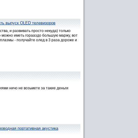
ать выпуск OLED телевизоров
тва, и развивать просто некуда) только
го можно иметь горааздо большую маржу, вот
азмы - получайте олед в 3 раза дороже и
иями ничо не возьмете за такие деньги
роводная портативная акустика