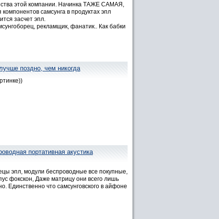
инства этой компании. Начинка ТАЖЕ САМАЯ,
я компонентов самсунга в продуктах эпл
ится засчет эпл.
самсунгоборец, рекламщик, фанатик.. Как бабки
лучше поздно, чем никогда
ртинке))
роводная портативная акустика
спецы эпл, модули беспроводные все покупные,
пус фокскон, Даже матрицу они всего лишь
вно. Единственно что самсунговского в айфоне