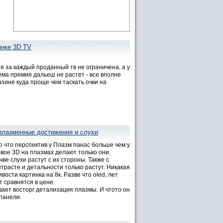
ынке 3D TV
я за каждый проданный тв не ограничена, а у
ма премия дальеш не растет - все вполне
азине куда проще чем таскать очки на
плазменные достижения и слухи
о что перспектив у Плазм панас больше чем у
ковое 3D на плазмах делают только они.
чве слухи растут с их стороны. Также с
расте и детальности только растут. Никакая
ости картинка на 8к. Разве что oled, лет
 сравнятся в цене.
вает восторг детализация плазмы. И чтото он
панели.