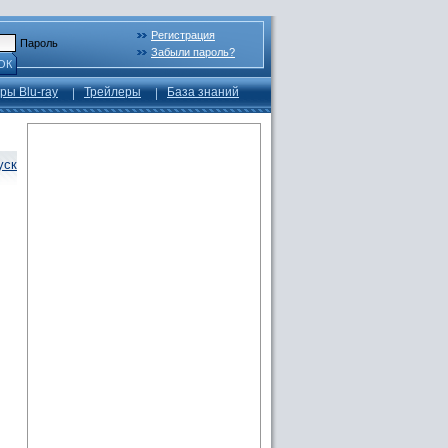
Регистрация
Пароль
Забыли пароль?
ОК
ры Blu-ray
Трейлеры
База знаний
уск