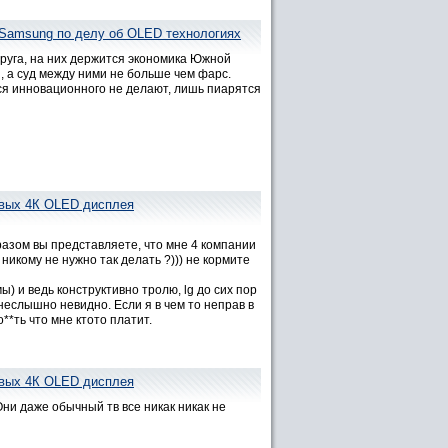
Samsung по делу об OLED технологиях
друга, на них держится экономика Южной
 а суд между ними не больше чем фарс.
ся инновационного не делают, лишь пиарятся
овых 4К OLED дисплея
разом вы представляете, что мне 4 компании
никому не нужно так делать ?))) не кормите
 и ведь конструктивно тролю, lg до сих пор
неслышно невидно. Если я в чем то неправ в
**ть что мне ктото платит.
овых 4К OLED дисплея
 Они даже обычный тв все никак никак не