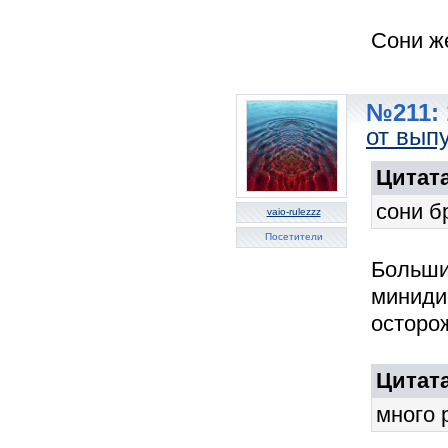
Сони же
№211: 
от вып
Цитата
сони б
vaio-rulezzz
Посетители
Большин
миниди
осторо
Цитата
много 