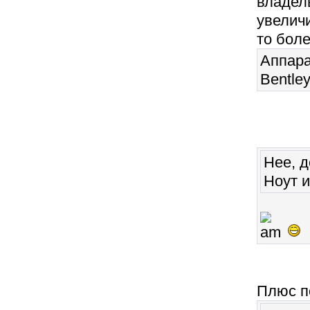
владел
увеличи
то боле
Аппара
Bentle
Нее, 
Ноут и
Плюс п