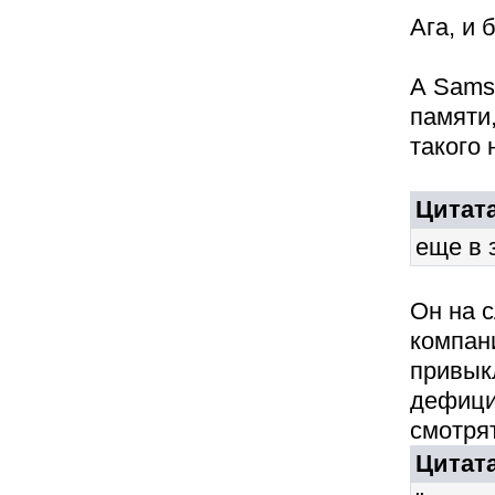
Ага, и 
А Sams
памяти,
такого 
Цитата
еще в 
Он на с
компани
привыкл
дефици
смотрят
Цитата