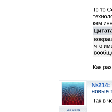
То то 
технол
кем ин
Цитата
вовращ
что им
вообще
Как раз
№214: 
новые 
Так в ч
vaio-rulezzz