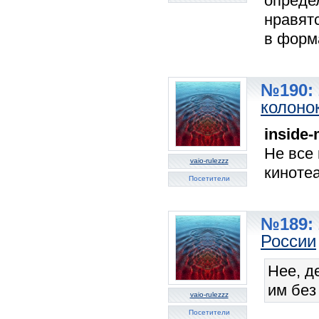
опреде
нравятс
в форма
№190: 
колоно
inside
Не все 
vaio-rulezzz
кинотеа
Посетители
№189: 
России
Нее, д
им без
vaio-rulezzz
Посетители