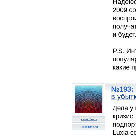
Надеюс
2009 со
воспро
получа
и будет
P.S. Ин
популяр
какие 
№193: 
в убыт
Дела у
кризис,
vaio-rulezzz
подпор
Посетители
Luxia с