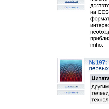
vaio-rulezzz
достат
Посетители
на CES
формата
интере
необхо
приблиз
imho.
№197: 
первых
Цитата
другим
vaio-rulezzz
телеви
Посетители
технол