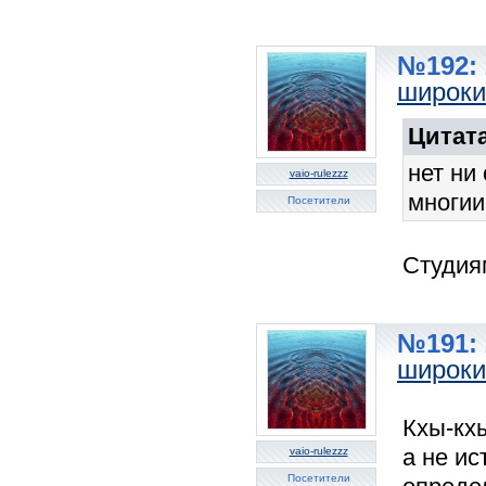
№192: 
широки
Цитата
нет ни
vaio-rulezzz
многии
Посетители
Студия
№191: 
широки
Кхы-кх
а не ис
vaio-rulezzz
Посетители