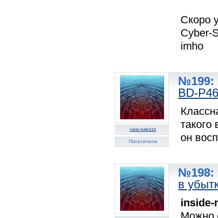
Скоро у
Cyber-S
imho
№199: 
BD-P46
Классна
такого 
vaio-rulezzz
он восп
Посетители
№198: 
в убыт
inside
Можно с