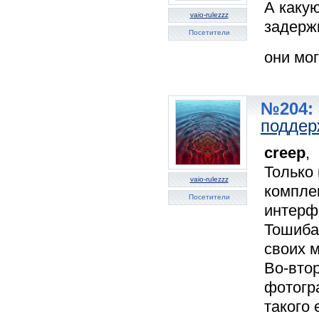
А какую
vaio-rulezzz
задерж
Посетители
они мо
№204: 
поддер
creep
,
Только
vaio-rulezzz
компле
Посетители
интерфе
Тошиба 
своих 
Во-вто
фотогр
такого 