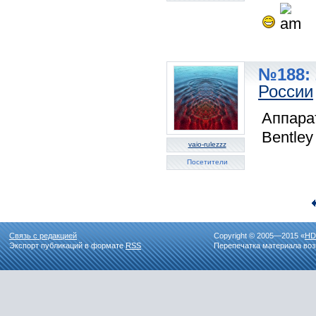
№188: 
России
Аппара
Bentley
vaio-rulezzz
Посетители
Связь с редакцией
Copyright © 2005—2015 «
HD
Экспорт публикаций в формате
RSS
Перепечатка материала воз