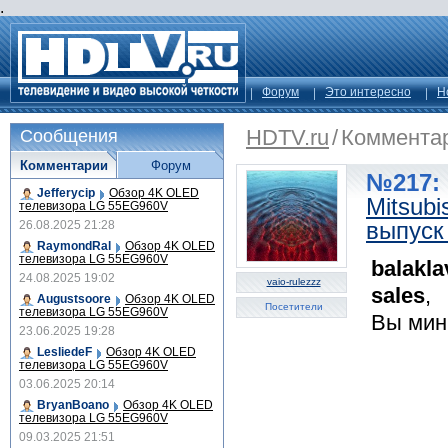
.
Форум
Это интересно
Н
HDTV.ru
/
Коммента
Сообщения
Комментарии
Форум
№217: 
Jefferycip
Обзор 4K OLED
Mitsubi
телевизора LG 55EG960V
выпуск
26.08.2025 21:28
RaymondRal
Обзор 4K OLED
телевизора LG 55EG960V
balakl
24.08.2025 19:02
vaio-rulezzz
sales
,
Augustsoore
Обзор 4K OLED
Посетители
телевизора LG 55EG960V
Вы мин
23.06.2025 19:28
LesliedeF
Обзор 4K OLED
телевизора LG 55EG960V
03.06.2025 20:14
BryanBoano
Обзор 4K OLED
телевизора LG 55EG960V
09.03.2025 21:51