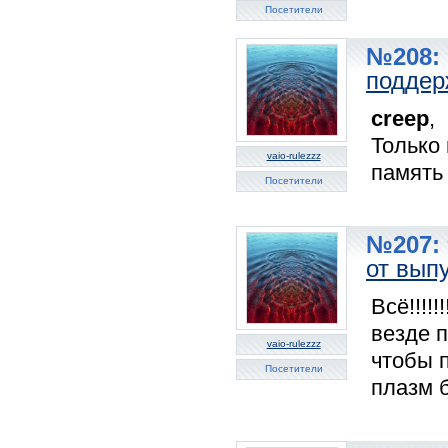
Посетители
№208: 
поддер
creep
,
Только 
vaio-rulezzz
память
Посетители
№207: 
от вып
Всё!!!!
везде п
vaio-rulezzz
чтобы 
Посетители
плазм б