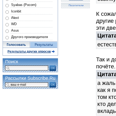
Syabas (Pocorn)
Посетители
Iconbit
К сожа
iNext
другие 
WD
эти две
Asus
Цитата
Другого производителя
естест
Голосовать
Результаты
Результаты других опросов
Так и 
Поиск
почёте.
ОК
Цитата
Рассылки Subscribe.Ru
а жаль
ОК
как я 
том кт
кто де
вклады