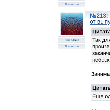
Посетители
№213: 
от вып
Цитата
Так дл
vaio-rulezzz
произв
Посетители
заканч
небоск
Занима
Цитата
Еще од