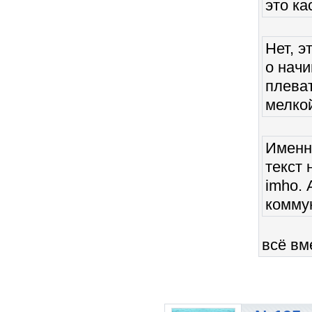
это ка
Нет, э
о начи
плеват
мелкой
Именно
текст 
imho. 
комму
всё вм