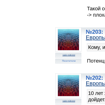
Такой 
-> плох
№203: 
Европы
Кому, 
vaio-rulezzz
Потенц
Посетители
№202: 
Европы
10 лет
дойдет..
vaio-rulezzz