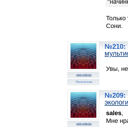
"начин
Только
Сони.
№210: 
мульти
Увы, не
vaio-rulezzz
Посетители
№209: 
эколог
sales
,
Мне нра
vaio-rulezzz