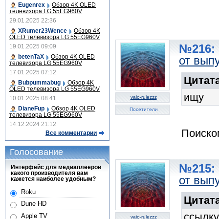
Eugenrex
Обзор 4K OLED
телевизора LG 55EG960V
29.01.2025 22:36
XRumer23Wence
Обзор 4K
OLED телевизора LG 55EG960V
№216: 
19.01.2025 09:09
betenTaX
Обзор 4K OLED
от вып
телевизора LG 55EG960V
17.01.2025 07:12
Цитата
Bubpummabug
Обзор 4K
OLED телевизора LG 55EG960V
ищу
vaio-rulezzz
10.01.2025 08:41
DianeFup
Обзор 4K OLED
Посетители
телевизора LG 55EG960V
14.12.2024 21:12
Поиско
Все комментарии
Голосование
№215: 
Интерфейс для медиаплееров
какого производителя вам
от вып
кажется наиболее удобным?
Roku
Цитата
Dune HD
ссылку
Apple TV
vaio-rulezzz