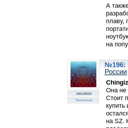
А такж
разрабо
плаву, 
портат
ноутбук
на попу
№196: 
России
Chingi
Она не
vaio-rulezzz
Стоит 
Посетители
купить 
остался
на SZ. 