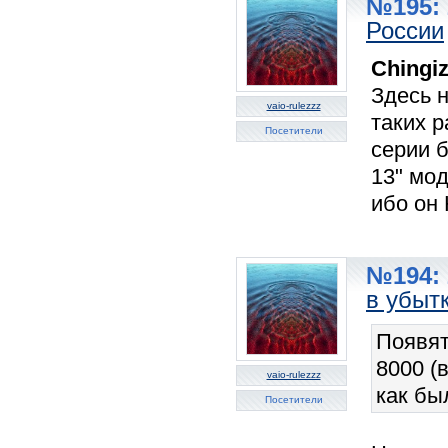
№195: 
России
Chingi
Здесь н
vaio-rulezzz
таких р
Посетители
серии б
13" мод
ибо он
№194: 
в убыт
Появят
8000 (
vaio-rulezzz
как бы
Посетители