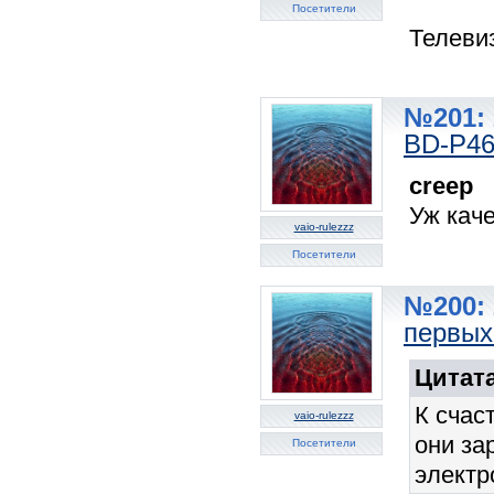
Посетители
Телеви
№201: 
BD-P46
creep
Уж каче
vaio-rulezzz
Посетители
№200: 
первых
Цитата
К счас
vaio-rulezzz
они за
Посетители
электр