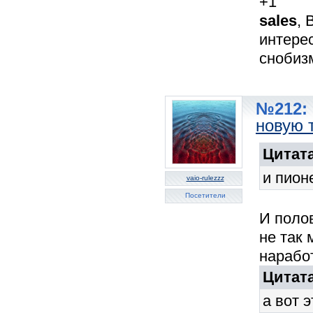
+1
sales
, 
интерес
снобизм
№212: 
новую 
Цитата
и пион
vaio-rulezzz
Посетители
И полов
не так 
нарабо
Цитата
а вот 