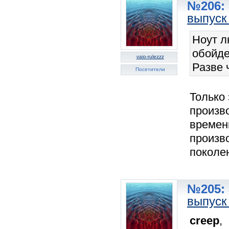
№206: 
выпуск
Ноут л
обойде
vaio-rulezzz
Разве 
Посетители
Только 
произв
времен
произво
поколе
№205: 
выпуск
creep
,