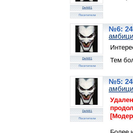
Def461
Посетители
№6: 24
амбиц
Интере
Тем бо
Def461
Посетители
№5: 24
амбиц
Удален
продол
Def461
[Модер
Посетители
Более 