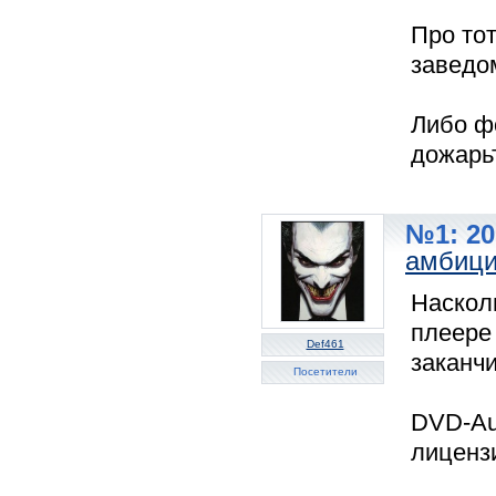
Про то
заведом
Либо ф
дожарьт
№1: 20
амбиц
Наскол
плеере
Def461
заканчи
Посетители
DVD-Au
лиценз