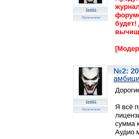
журнал
Def461
форуме
Посетители
будет!
вычище
[Модер
№2: 20
амбиц
Дорогие
Def461
Я всё 
Посетители
лиценз
сумма 
Аудио 