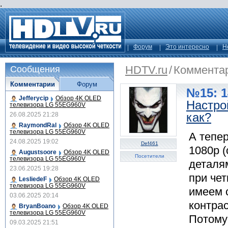
.
Форум
Это интересно
Н
HDTV.ru
/
Коммента
Сообщения
Комментарии
Форум
№15: 1
Jefferycip
Обзор 4K OLED
Настро
телевизора LG 55EG960V
как?
26.08.2025 21:28
RaymondRal
Обзор 4K OLED
телевизора LG 55EG960V
А тепе
24.08.2025 19:02
Def461
1080р 
Augustsoore
Обзор 4K OLED
Посетители
телевизора LG 55EG960V
деталя
23.06.2025 19:28
при чет
LesliedeF
Обзор 4K OLED
телевизора LG 55EG960V
имеем 
03.06.2025 20:14
контра
BryanBoano
Обзор 4K OLED
телевизора LG 55EG960V
Потому 
09.03.2025 21:51