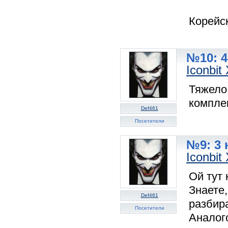
Корейск
№10: 4
Iconbi
Тяжело
комплек
Def461
Посетители
№9: 3 
Iconbi
Ой тут 
Знаете
Def461
разбира
Посетители
Аналог