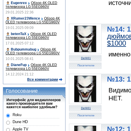
источни
Eugenrex
Обзор 4K OLED
телевизора LG 55EG960V
29.01.2025 22:36
XRumer23Wence
Обзор 4K
OLED телевизора LG 55EG960V
№14: 1
19.01.2025 09:09
betenTaX
Обзор 4K OLED
дюймов
телевизора LG 55EG960V
$1000
17.01.2025 07:12
Bubpummabug
Обзор 4K
именно
OLED телевизора LG 55EG960V
Def461
10.01.2025 08:41
DianeFup
Обзор 4K OLED
Посетители
телевизора LG 55EG960V
14.12.2024 21:12
№13: 1
Все комментарии
Видимо 
Голосование
НЕТ.
Интерфейс для медиаплееров
какого производителя вам
кажется наиболее удобным?
Def461
Roku
Посетители
Dune HD
№12: 1
Apple TV