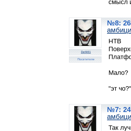
смысл 
№8: 26
амбиц
НТВ
Поверх
Def461
Платф
Посетители
Мало?
"эт чо?
№7: 24
амбиц
Так лу