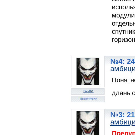
исполь
модули
отдельн
спутни
горизо
№4: 24
амбиц
Понятн
длань 
Def461
Посетители
№3: 21
амбиц
Предуп