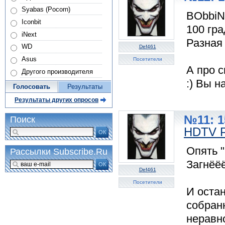
Syabas (Pocorn)
BObbiNa
Iconbit
100 гра
iNext
Разная 
WD
Def461
Asus
Посетители
А про 
Другого производителя
:) Вы н
Голосовать
Результаты
Результаты других опросов
№11: 1
Поиск
HDTV P
ОК
Опять "
Рассылки Subscribe.Ru
Загнёёё
ОК
Def461
Посетители
И оста
собранн
неравно