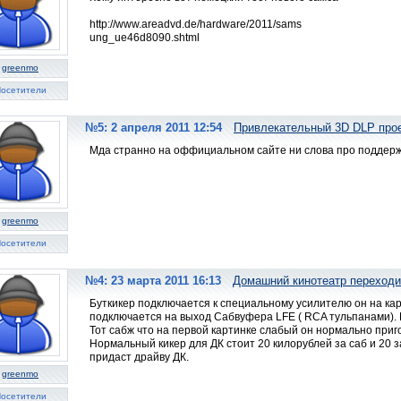
http://www.areadvd.de/hardware/2011/sams
ung_ue46d8090.shtml
greenmo
осетители
№5: 2 апреля 2011 12:54
Привлекательный 3D DLP про
Мда странно на оффициальном сайте ни слова про поддерж
greenmo
осетители
№4: 23 марта 2011 16:13
Домашний кинотеатр переходи
Буткикер подключается к специальному усилителю он на кар
подключается на выход Сабвуфера LFE ( RCA тульпанами). 
Тот сабж что на первой картинке слабый он нормально приго
Нормальный кикер для ДК стоит 20 килорублей за саб и 20 з
придаст драйву ДК.
greenmo
осетители