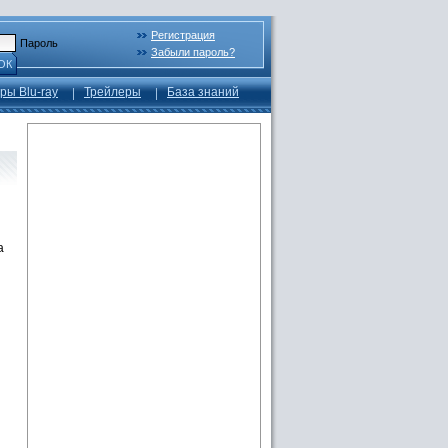
Регистрация
Пароль
Забыли пароль?
ОК
ры Blu-ray
Трейлеры
База знаний
а