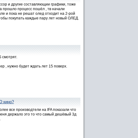
ссор и другие составляющии графики, тоже
а прошло процесс пошёл , тв начали
ле и пока не решат олед отходит на 2-рой
 чтобы покупать каждые пару лет новый ОЛЕД.
S смотрят.
ер , нужно будет ждать лет 15 поверх.
D кино?
более все производтели на IFA показали что
меня держало это то что самый дешёвый 3д
.