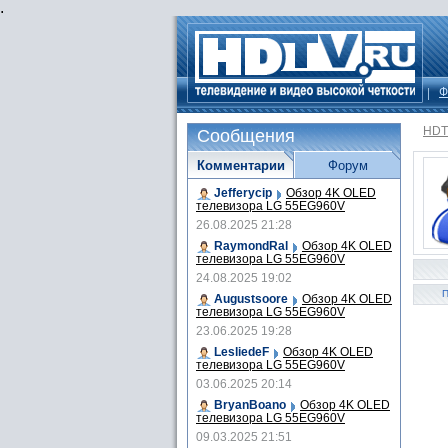
.
Ф
HDT
Сообщения
Комментарии
Форум
Jefferycip
Обзор 4K OLED
телевизора LG 55EG960V
26.08.2025 21:28
RaymondRal
Обзор 4K OLED
телевизора LG 55EG960V
24.08.2025 19:02
П
Augustsoore
Обзор 4K OLED
телевизора LG 55EG960V
23.06.2025 19:28
LesliedeF
Обзор 4K OLED
телевизора LG 55EG960V
03.06.2025 20:14
BryanBoano
Обзор 4K OLED
телевизора LG 55EG960V
09.03.2025 21:51