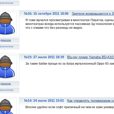
осетители
№16: 16 октября 2011 18:06
Зрители возвращаются к 2
Я тоже мучался просматривая в кинотеатре Пиратов, сцены 
кинотеатрах всегда используется пассивная 3д технология 
что с очками что без разницы не видно.
greenmo
осетители
№15: 27 июля 2011 18:39
Blu-ray плеер Yamaha BD-A10
За такие бабки проще из за бугра мультизонный Орро 93 зак
greenmo
осетители
№14: 24 июля 2011 15:01
Как управлять телевизором 
Вполне удобно если софт приличный ни чем не хуже уневерс