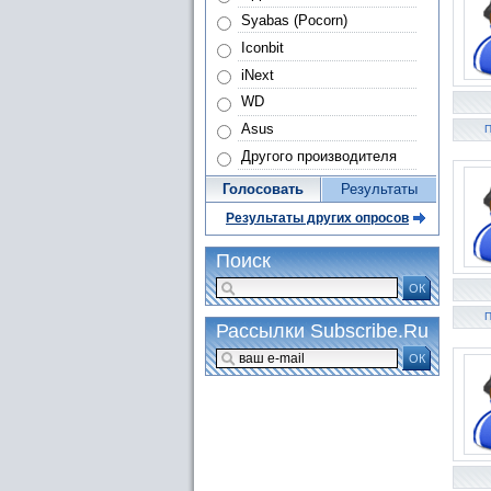
Syabas (Pocorn)
Iconbit
iNext
WD
Asus
П
Другого производителя
Голосовать
Результаты
Результаты других опросов
Поиск
ОК
П
Рассылки Subscribe.Ru
ОК