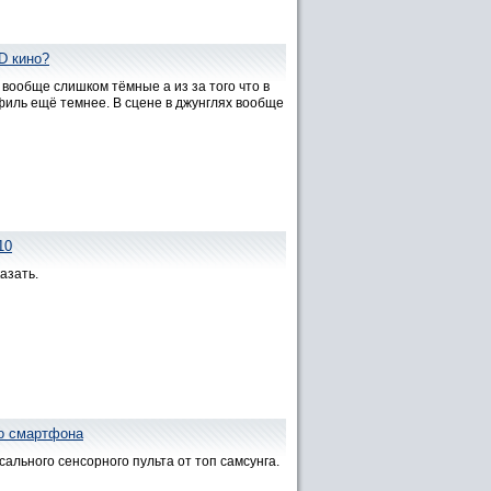
D кино?
вообще слишком тёмные а из за того что в
филь ещё темнее. В сцене в джунглях вообще
10
азать.
со смартфона
ального сенсорного пульта от топ самсунга.