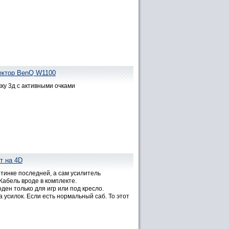
ектор BenQ W1100
ку 3д с активными очками
т на 4D
тинке последней, а сам усилитель
Кабель вроде в комплекте.
ден только для игр или под кресло.
а усилок. Если есть нормальный саб. То этот