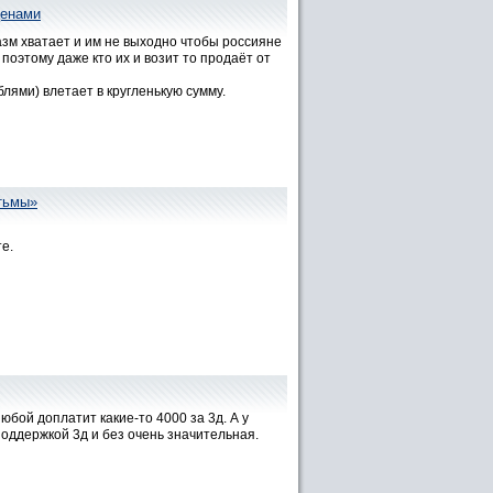
ценами
азм хватает и им не выходно чтобы россияне
поэтому даже кто их и возит то продаёт от
блями) влетает в кругленькую сумму.
 тьмы»
е.
юбой доплатит какие-то 4000 за 3д. А у
оддержкой 3д и без очень значительная.