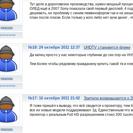
Тут дело в дороговизне производства, нужен мощный проце
ОЛЕД ещё в 2007 Sony показала свой первый дисплей, 4 год
дешеветь, но проблему с синим люминофором так и не реши
план после плазм. Если только у кого либо нет кучи денег ,
greenmo
осетители
№18: 24 октября 2011 12:37
UHDTV становится ближе
Да капец просто у нас некоторые глубинки до сих пор на VH
Тем более чтобы рядовому гражданину купить такой тв и пле
greenmo
осетители
№17: 16 октября 2011 21:42
Зрители возвращаются к 2
Я тоже пришёл к выводу, что всё сводится к проектору, тем 
все их новые модели поддерживают 3д. Единственным что 
проектор с реальным Full HD разрешением стоил 200 тысяч
greenmo