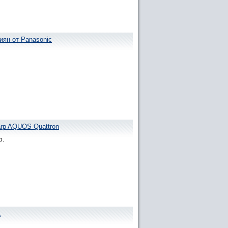
иян от Panasonic
arp AQUOS Quattron
о.
1