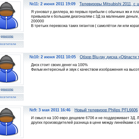
№11: 2 июня 2011 19:09
Телевизоры Mitsubishi 2011, с 
Я узновал у диллера, во первых прибыли с обычных жк и пл
привыкали к большим диагоналям с 3Д за маленькие деньги, 
200000
В третьих перевозка таких гигантов ( самолётои ли или кора
greenmo
осетители
№10: 2 июня 2011 10:05
Обзор Blu-ray диска «Области
Диск стоит своих денег на 100%
Фильм интересный и звук с качеством изображения на высот
greenmo
осетители
№9: 3 мая 2011 16:46
Новый телевизор Philips PFL6606
И смысл на 100 евро дещевле 6706 и не поддерживает 3Д. Л
других производителей разница в цене между линейками с п