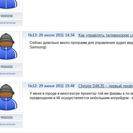
greenmo
осетители
№13: 20 июля 2011 14:34
Как управлять телевизором 
Сейчас довольно много программ для управления аудио ви
Samsung)
greenmo
осетители
№12: 29 июня 2011 15:48
Christie D4K35 – первый про
У меня в городе в кинотеатре проектор той же фирмы а по мо
преврощеник в 4К осуществляется небольшим апгрейдом - 
greenmo
осетители