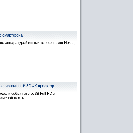
со смартфона
дио аппаратурой иными телефонами( Nokia,
фессиональный 3D 4К проектор
дели собрат этого, 3В Full HD а
заменой платы.