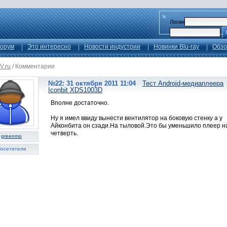
Логин
орум
Это интересно
Новости индустрии
Новинки Blu-ray
Обзо
V.ru
/
Комментарии
№22: 31 октября 2011 11:04
Тест Android-медиаплеера
Iconbit XDS1003D
Вполне достаточно.
Ну я имел ввиду вынести вентилятор на боковую стенку а у
Айконбита он сзади.На тыловой.Это бы уменьшило плеер н
четверть.
greenmo
осетители