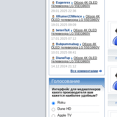
Eugenrex
Обзор 4K OLED
телевизора LG 55EG960V
29.01.2025 22:36
XRumer23Wence
Обзор 4K
OLED телевизора LG 55EG960V
19.01.2025 09:09
betenTaX
Обзор 4K OLED
телевизора LG 55EG960V
17.01.2025 07:12
Bubpummabug
Обзор 4K
OLED телевизора LG 55EG960V
10.01.2025 08:41
DianeFup
Обзор 4K OLED
П
телевизора LG 55EG960V
14.12.2024 21:12
Все комментарии
Голосование
Интерфейс для медиаплееров
какого производителя вам
кажется наиболее удобным?
Roku
П
Dune HD
Apple TV