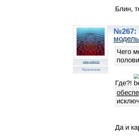
Блин, 
№267: 
модель
Чего м
полови
vaio-rulezzz
Посетители
Где?!
обеспе
исключ
Да и ка