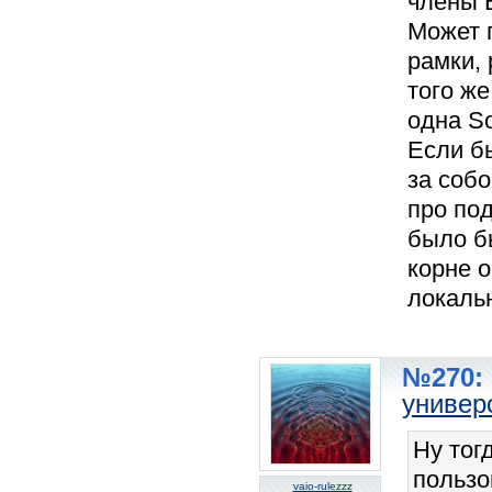
члены B
Может 
рамки, 
того же
одна So
Если бы
за соб
про по
было бы
корне 
локаль
№270: 
универ
Ну тог
пользо
vaio-rulezzz