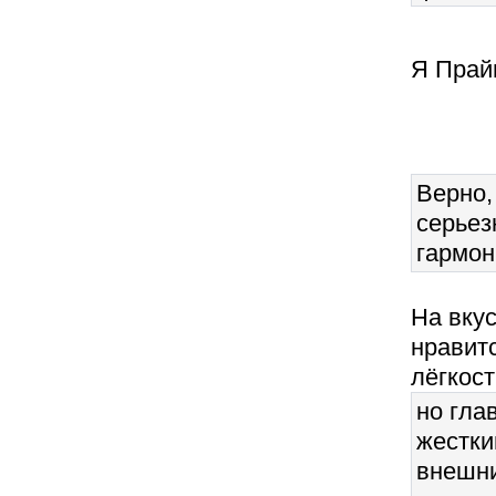
Я Прай
Верно,
серьез
гармон
На вку
нравитс
лёгкост
но гла
жестки
внешни