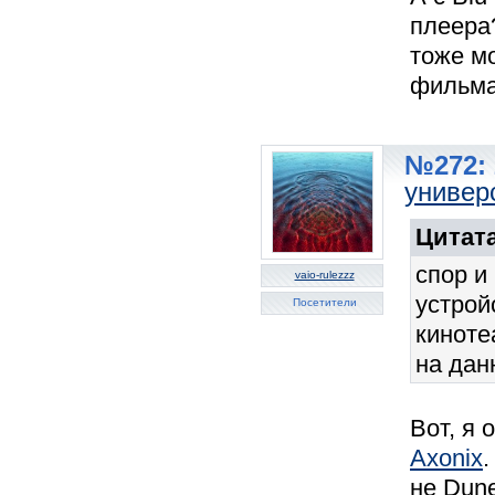
плеера
тоже мо
фильмам
№272: 
универ
Цитата
спор и
vaio-rulezzz
устрой
Посетители
киноте
на дан
Вот, я 
Axonix
.
не Dune