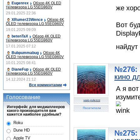
Eugenrex
Обзор 4K OLED
же хор
телевизора LG 55EG960V
29.01.2025 22:36
XRumer23Wence
Обзор 4K
Вот буд
OLED телевизора LG 55EG960V
19.01.2025 09:09
Display
betenTaX
Обзор 4K OLED
телевизора LG 55EG960V
найдут
17.01.2025 07:12
Bubpummabug
Обзор 4K
OLED телевизора LG 55EG960V
10.01.2025 08:41
№276: 
DianeFup
Обзор 4K OLED
телевизора LG 55EG960V
кино д
14.12.2024 21:12
Все комментарии
А я во
изумит
Голосование
vaio-rulezzz
Интерфейс для медиаплееров
Посетители
какого производителя вам
кажется наиболее удобным?
Roku
Dune HD
№275: 
Apple TV