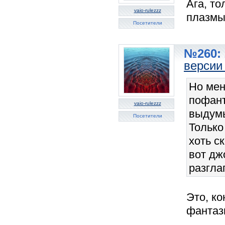
Ага, т
vaio-rulezzz
плазмы
Посетители
№260: 
версии 
Но мен
пофант
vaio-rulezzz
выдумы
Посетители
Только
хоть с
вот дж
разгла
Это, ко
фантази