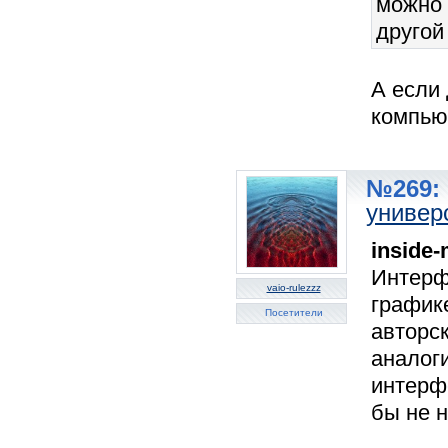
можно 
другой
А если
компью
№269: 
универ
inside
Интерфе
vaio-rulezzz
графике
Посетители
авторск
аналоги
интерф
бы не 