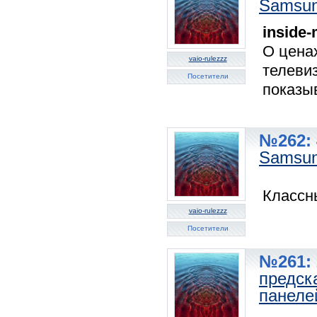
Samsun
inside
О цена
vaio-rulezzz
телевиз
Посетители
показыв
№262: 
Samsun
Классн
vaio-rulezzz
Посетители
№261: 
предск
панеле