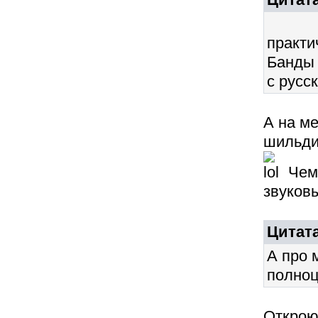
практи
Банды
с русс
А на ме
шильди
Чем 
звуков
Цитата
А про 
полноц
Открою 