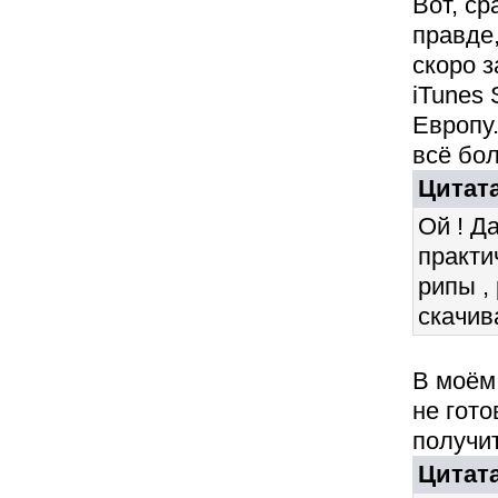
Вот, ср
правде,
скоро з
iTunes
Европу
всё бо
Цитата
Ой ! Д
практи
рипы ,
скачив
В моём 
не гото
получит
Цитата