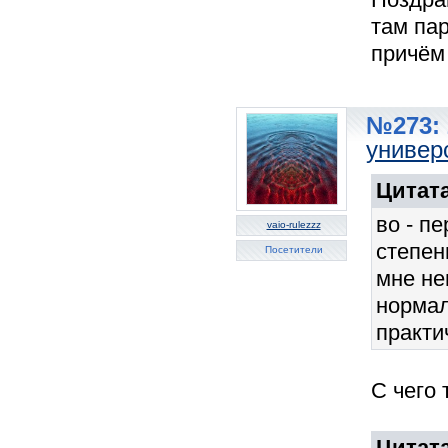
там пар
причём
№273: 
универ
Цитата
во - п
vaio-rulezzz
степен
Посетители
мне не
норма
практи
С чего 
Цитата