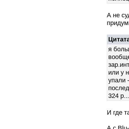
А не су
придум
Цитата
я боль
вообще
зар.ин
или у 
упали 
послед
324 р...
И где т
А с Blu