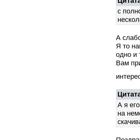
Цитата
с полн
нескол
А слабо
Я то на
одно и 
Вам при
интере
Цитата
А я ег
на нем
скачив
Поздрав