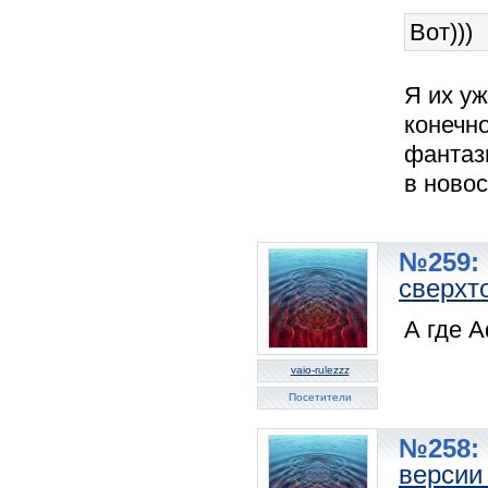
Вот)))
Я их у
конечно
фантази
в новос
№259: 
сверхт
А где A
vaio-rulezzz
Посетители
№258: 
версии 