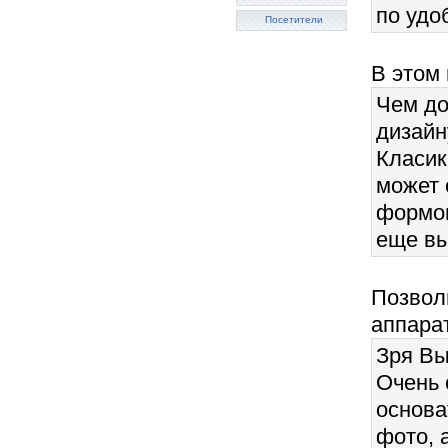
по удо
Посетители
В этом 
Чем до
дизайн
Класик
может 
формов
еще вы
Позволь
аппарат
Зря Вы
Очень 
основа
фото, 