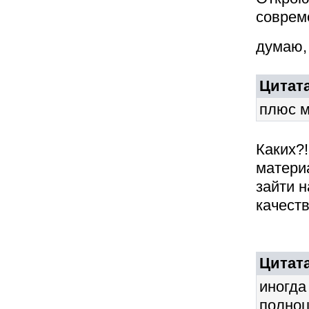
совреме
думаю,
Цитата
плюс м
Каких?
материа
зайти н
качеств
Цитата
иногд
полноц