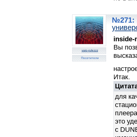
№271: 
универ
inside
Вы поз
vaio-rulezzz
высказ
Посетители
настро
Итак.
Цитата
для ка
стаци
плеера 
это уд
с DUN