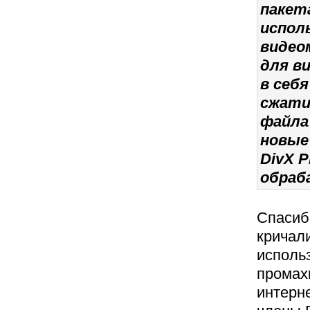
пакет
испол
видео
для в
в себя
сжати
файла 
новые
DivX 
обраб
Спасиб
кричали
использ
промах
интерн