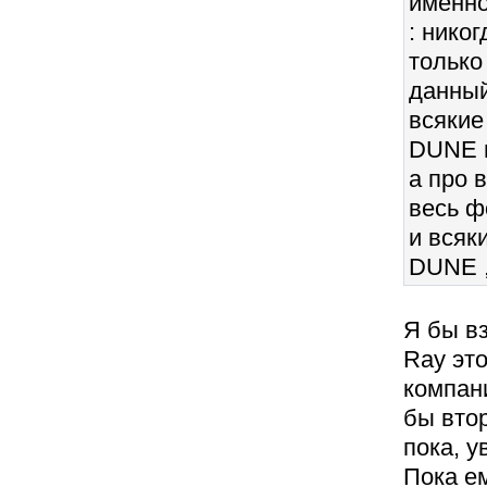
именно
: нико
только
данный
всякие
DUNE н
а про 
весь ф
и всяк
DUNE ,
Я бы вз
Ray это
компан
бы вто
пока, у
Пока е