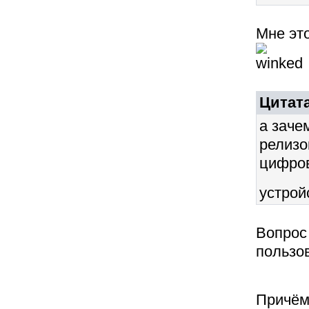
Мне это
Цитата
а заче
релизо
цифров
устрой
Вопрос 
пользо
Причём,