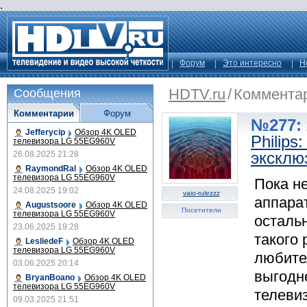
.
Форум
Это интересно
Н
HDTV.ru
/
Коммента
Сообщения
Комментарии
Форум
№277: 
Jefferycip
Обзор 4K OLED
Philips
телевизора LG 55EG960V
эксклю
26.08.2025 21:28
RaymondRal
Обзор 4K OLED
телевизора LG 55EG960V
Пока н
24.08.2025 19:02
vaio-rulezzz
аппарат
Augustsoore
Обзор 4K OLED
Посетители
телевизора LG 55EG960V
осталь
23.06.2025 19:28
такого 
LesliedeF
Обзор 4K OLED
телевизора LG 55EG960V
любите
03.06.2025 20:14
выгодн
BryanBoano
Обзор 4K OLED
телевизора LG 55EG960V
телеви
09.03.2025 21:51