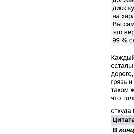
диск к
на хар
Вы сам
это ве
99 % ск
Каждый
остальн
дорого,
грязь и
таком ж
что тол
откуда
Цитата
В кон