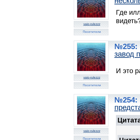
несколь
Где ил
видеть?
vaio-rulezzz
Посетители
№255: 
завод 
И это 
vaio-rulezzz
Посетители
№254: 
предст
Цитат
vaio-rulezzz
Посетители