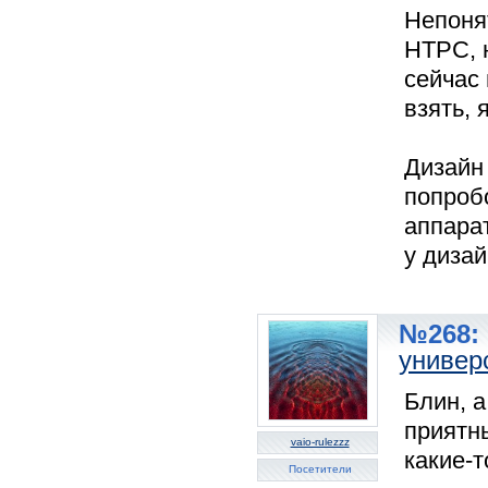
Непонят
HTPC, 
сейчас
взять, 
Дизайн 
попроб
аппара
у диза
№268: 
универ
Блин, а
приятн
vaio-rulezzz
какие-т
Посетители