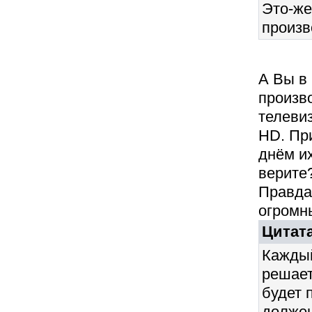
Это-же
произв
А Вы в
произв
телевиз
HD. При
днём и
верите?
Правда
огромны
Цитата
Каждый
решает
будет 
должен