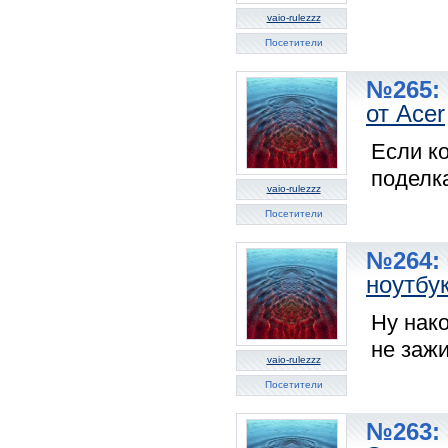
vaio-rulezzz
Посетители
№265: 
от Acer
Если ко
поделк
vaio-rulezzz
Посетители
№264: 
ноутбук
Ну нако
не заж
vaio-rulezzz
Посетители
№263: 