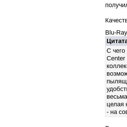
получи
Качеств
Blu-Ra
Цитата
C чего
Center
коллек
возмож
пылящи
удобст
весьма
целая 
- на с