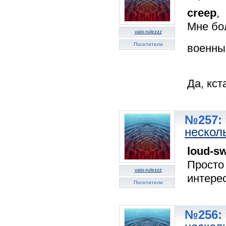
creep
,
Мне бол
vaio-rulezzz
Посетители
военны
Да, кст
№257: 
несколь
loud-sw
Просто
vaio-rulezzz
интере
Посетители
№256: 