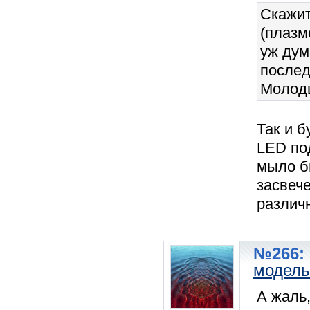
Скажит
(плазм
уж дум
послед
Молод
Так и б
LED под
мыло бы
засвече
различ
№266: 
модель
А жаль,