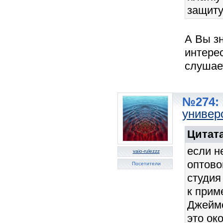
защиту
А Вы зн
интерес
слушае
№274: 
универ
Цитата
если не
vaio-rulezzz
оптово
Посетители
студия
к прим
Джеймс
это око