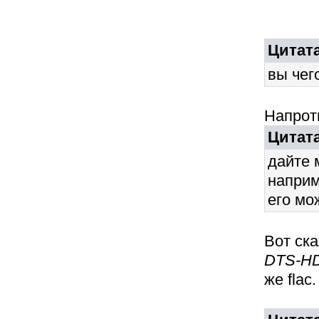
Цитата
вы чег
Напрот
Цитата
дайте 
наприм
его мо
Вот ск
DTS-H
же flac.