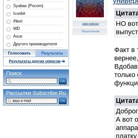
универ
Syabas (Pocorn)
Цитата
Iconbit
iNext
НО вот
vaio-rulezzz
WD
выпуст
Посетители
Asus
Другого производителя
Факт в 
Голосовать
Результаты
вернее,
Результаты других опросов
Вдобав
Поиск
только
ОК
функци
Рассылки Subscribe.Ru
Цитат
ОК
Доброг
А вот 
аппара
платку