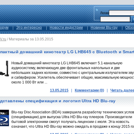
Логин
орум
Это интересно
Новости индустрии
Новинки Blu-ray
Обзо
V.ru
/
Материалы за 13.05.2015
пактный домашний кинотеатр LG LHB645 с Bluetooth и Smar
Новый домашний кинотеатр LG LHB645 включает 5.1-канальную
аудиосистему, включающую две фронтальных напольных и две
небольших задних колонки, совместно с центральным излучателем зву
и сабвуфером. Усилитель обеспечивает общую, максимальную мощнос
около 1 000 Вт или ...
13.05.2015
|
Комментарии (0)
|
Читать дале
дставлены спецификация и логотип Ultra HD Blu-ray
Blu-ray Disc Association (BDA) завершила разработку технических усло
(спецификации) для выпуска Ultra HD Blu-ray плееров. Производители
бытовой электроники смогут получать лицензии с июля. Эта новость
означает, что Ultra HD Blu-ray можно ожидать в продаже к концу 2015 го