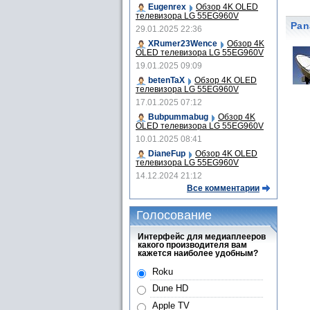
Eugenrex
Обзор 4K OLED
телевизора LG 55EG960V
Pan
29.01.2025 22:36
XRumer23Wence
Обзор 4K
OLED телевизора LG 55EG960V
19.01.2025 09:09
betenTaX
Обзор 4K OLED
телевизора LG 55EG960V
17.01.2025 07:12
Bubpummabug
Обзор 4K
OLED телевизора LG 55EG960V
10.01.2025 08:41
DianeFup
Обзор 4K OLED
телевизора LG 55EG960V
14.12.2024 21:12
Все комментарии
Голосование
Интерфейс для медиаплееров
какого производителя вам
кажется наиболее удобным?
Roku
Dune HD
Apple TV