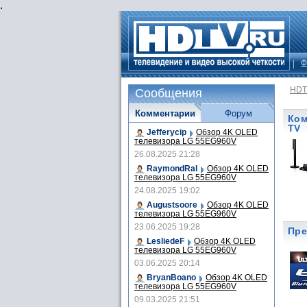
.
Ф
HDT
Сообщения
Комментарии
Форум
Ком
TV
Jefferycip
Обзор 4K OLED
телевизора LG 55EG960V
26.08.2025 21:28
RaymondRal
Обзор 4K OLED
телевизора LG 55EG960V
24.08.2025 19:02
Augustsoore
Обзор 4K OLED
телевизора LG 55EG960V
23.06.2025 19:28
Пре
LesliedeF
Обзор 4K OLED
телевизора LG 55EG960V
03.06.2025 20:14
BryanBoano
Обзор 4K OLED
телевизора LG 55EG960V
09.03.2025 21:51