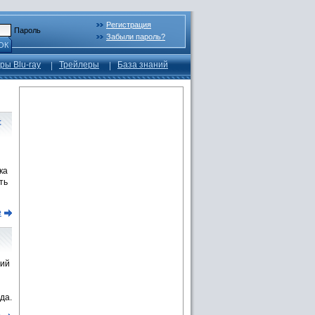
Регистрация
Пароль
Забыли пароль?
ОК
ры Blu-ray
Трейлеры
База знаний
t
ка
ть
е
вий
да.