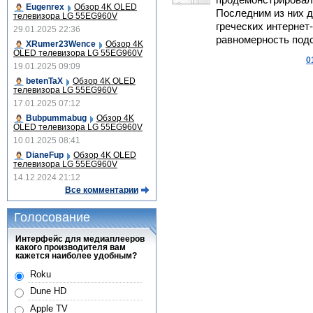
продемонстрировал
Eugenrex
Обзор 4K OLED
Последним из них д
телевизора LG 55EG960V
греческих интернет
29.01.2025 22:36
равномерность подс
XRumer23Wence
Обзор 4K
OLED телевизора LG 55EG960V
0
19.01.2025 09:09
betenTaX
Обзор 4K OLED
телевизора LG 55EG960V
17.01.2025 07:12
Bubpummabug
Обзор 4K
OLED телевизора LG 55EG960V
10.01.2025 08:41
DianeFup
Обзор 4K OLED
телевизора LG 55EG960V
14.12.2024 21:12
Все комментарии
Голосование
Интерфейс для медиаплееров
какого производителя вам
кажется наиболее удобным?
Roku
Dune HD
Apple TV