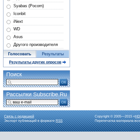
Syabas (Pocorn)
Iconbit
iNext
WD
Asus
Другого производителя
Голосовать
Результаты
Результаты других опросов
Поиск
ОК
Рассылки Subscribe.Ru
ОК
Связь с редакцией
Copyright © 2005—2015 «
HD
Экспорт публикаций в формате
RSS
Перепечатка материала воз