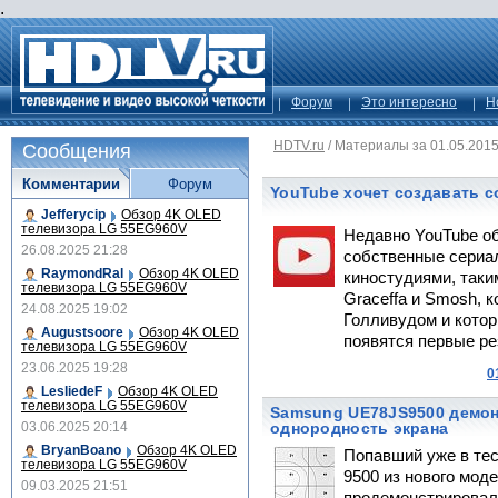
.
Форум
Это интересно
Н
HDTV.ru
/
Материалы за 01.05.201
Сообщения
Комментарии
Форум
YouTube хочет создавать 
Jefferycip
Обзор 4K OLED
телевизора LG 55EG960V
Недавно YouTube о
26.08.2025 21:28
собственные сериа
RaymondRal
Обзор 4K OLED
киностудиями, таким
телевизора LG 55EG960V
Graceffa и Smosh, к
24.08.2025 19:02
Голливудом и котор
Augustsoore
Обзор 4K OLED
появятся первые рез
телевизора LG 55EG960V
23.06.2025 19:28
0
LesliedeF
Обзор 4K OLED
телевизора LG 55EG960V
Samsung UE78JS9500 демо
03.06.2025 20:14
однородность экрана
BryanBoano
Обзор 4K OLED
Попавший уже в те
телевизора LG 55EG960V
9500 из нового мод
09.03.2025 21:51