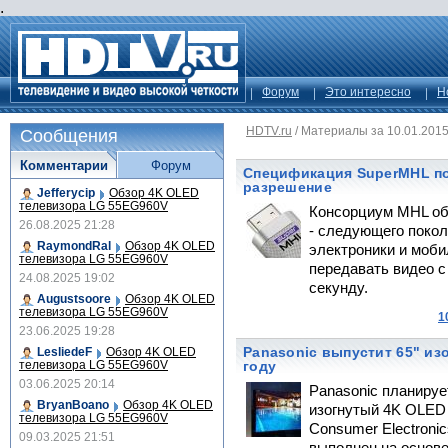
.
Форум
Это интересно
Н
HDTV.ru
/
Материалы за 10.01.201
Сообщения
Комментарии
Форум
Спецификация SuperMHL п
разрешение
Jefferycip
Обзор 4K OLED
телевизора LG 55EG960V
Консорциум MHL об
26.08.2025 21:28
- следующего поко
RaymondRal
Обзор 4K OLED
электроники и моб
телевизора LG 55EG960V
передавать видео с
24.08.2025 19:02
секунду.
Augustsoore
Обзор 4K OLED
телевизора LG 55EG960V
1
23.06.2025 19:28
Panasonic выпустит 65" из
LesliedeF
Обзор 4K OLED
телевизора LG 55EG960V
году
03.06.2025 20:14
Panasonic планируе
BryanBoano
Обзор 4K OLED
изогнутый 4K OLED
телевизора LG 55EG960V
Consumer Electroni
09.03.2025 21:51