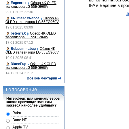
выполнен на основе
Eugenrex
Обзор 4K OLED
IFA в Берлине в про
телевизора LG 55EG960V
29.01.2025 22:36
1
XRumer23Wence
Обзор 4K
OLED телевизора LG 55EG960V
19.01.2025 09:09
betenTaX
Обзор 4K OLED
телевизора LG 55EG960V
17.01.2025 07:12
Bubpummabug
Обзор 4K
OLED телевизора LG 55EG960V
10.01.2025 08:41
DianeFup
Обзор 4K OLED
телевизора LG 55EG960V
14.12.2024 21:12
Все комментарии
Голосование
Интерфейс для медиаплееров
какого производителя вам
кажется наиболее удобным?
Roku
Dune HD
Apple TV