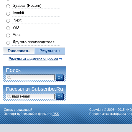
Syabas (Pocorn)
Iconbit
iNext
WD
Asus
Другого производителя
Голосовать
Результаты
Результаты других опросов
Поиск
ОК
Рассылки Subscribe.Ru
ОК
Связь с редакцией
Copyright © 2005—2015 «
HD
Экспорт публикаций в формате
RSS
Перепечатка материала воз