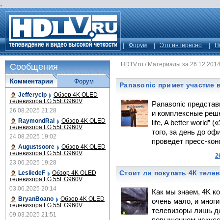
.
Форум
Это интересно
Н
HDTV.ru
/
Материалы за 26.12.201
Сообщения
Комментарии
Форум
Panasonic примет участие 
Jefferycip
Обзор 4K OLED
телевизора LG 55EG960V
Panasonic представ
26.08.2025 21:28
и комплексные реше
RaymondRal
Обзор 4K OLED
life, A better world
телевизора LG 55EG960V
того, за день до о
24.08.2025 19:02
проведет пресс-ко
Augustsoore
Обзор 4K OLED
телевизора LG 55EG960V
2
23.06.2025 19:28
Стоит ли покупать 4К теле
LesliedeF
Обзор 4K OLED
телевизора LG 55EG960V
03.06.2025 20:14
Как мы знаем, 4K к
BryanBoano
Обзор 4K OLED
очень мало, и мног
телевизора LG 55EG960V
телевизоры лишь дл
09.03.2025 21:51