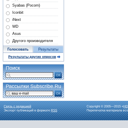
Syabas (Pocorn)
Iconbit
iNext
WD
Asus
Другого производителя
Голосовать
Результаты
Результаты других опросов
Поиск
ОК
Рассылки Subscribe.Ru
ОК
Связь с редакцией
Copyright © 2005—2015 «
HD
Экспорт публикаций в формате
RSS
Перепечатка материала воз