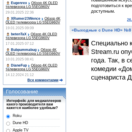
повышенном искусс
Eugenrex
Обзор 4K OLED
подготовиться к вре
телевизора LG 55EG960V
доступным.
29.01.2025 22:36
XRumer23Wence
Обзор 4K
26
OLED телевизора LG 55EG960V
19.01.2025 09:09
«Выходные с Dune HD» №8
betenTaX
Обзор 4K OLED
телевизора LG 55EG960V
Специально к
17.01.2025 07:12
Bubpummabug
Обзор 4K
Stream.ru оп
OLED телевизора LG 55EG960V
года. Так, в
10.01.2025 08:41
DianeFup
Обзор 4K OLED
комедии «Дом
телевизора LG 55EG960V
14.12.2024 21:12
сценариста Д
Все комментарии
Голосование
Интерфейс для медиаплееров
какого производителя вам
кажется наиболее удобным?
Roku
Dune HD
Apple TV