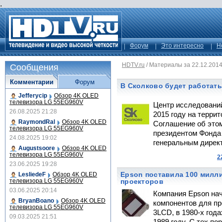
.
Форум
Это интересно
Н
HDTV.ru
/
Материалы за 22.12.201
Сообщения
Комментарии
Форум
В Сколково будет работать
Jefferycip
Обзор 4K OLED
телевизора LG 55EG960V
Центр исследований
26.08.2025 21:28
2015 году на терри
RaymondRal
Обзор 4K OLED
Соглашение об это
телевизора LG 55EG960V
президентом Фонда
24.08.2025 19:02
генеральным директ
Augustsoore
Обзор 4K OLED
телевизора LG 55EG960V
2
23.06.2025 19:28
Epson поставила 100 милл
LesliedeF
Обзор 4K OLED
телевизора LG 55EG960V
проекторов
03.06.2025 20:14
Компания Epson на
BryanBoano
Обзор 4K OLED
компонентов для пр
телевизора LG 55EG960V
3LCD, в 1980-х год
09.03.2025 21:51