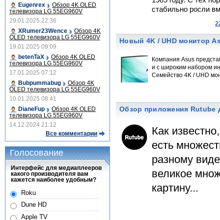
1989 году. С тех п
Eugenrex
Обзор 4K OLED
стабильно росли в
телевизора LG 55EG960V
29.01.2025 22:36
2
XRumer23Wence
Обзор 4K
OLED телевизора LG 55EG960V
Новый 4K / UHD монитор A
19.01.2025 09:09
betenTaX
Обзор 4K OLED
Компания Asus представ
телевизора LG 55EG960V
и с широким набором и
17.01.2025 07:12
Семейство 4K / UHD мо
Bubpummabug
Обзор 4K
OLED телевизора LG 55EG960V
10.01.2025 08:41
Обзор приложения Rutube 
DianeFup
Обзор 4K OLED
телевизора LG 55EG960V
14.12.2024 21:12
Как известно
Все комментарии
есть множест
Голосование
разному виде
Интерфейс для медиаплееров
великое множ
какого производителя вам
кажется наиболее удобным?
картину...
Roku
Dune HD
Apple TV