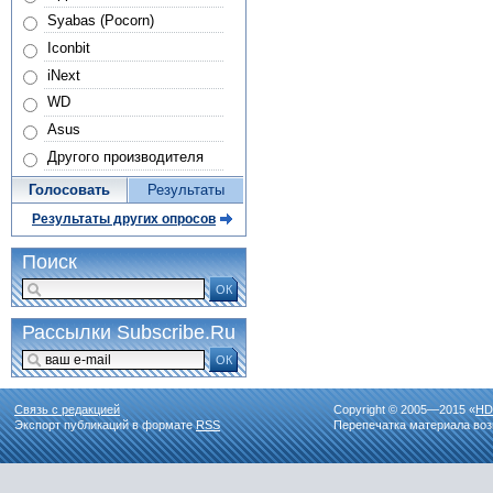
Syabas (Pocorn)
Iconbit
iNext
WD
Asus
Другого производителя
Голосовать
Результаты
Результаты других опросов
Поиск
ОК
Рассылки Subscribe.Ru
ОК
Связь с редакцией
Copyright © 2005—2015 «
HD
Экспорт публикаций в формате
RSS
Перепечатка материала воз