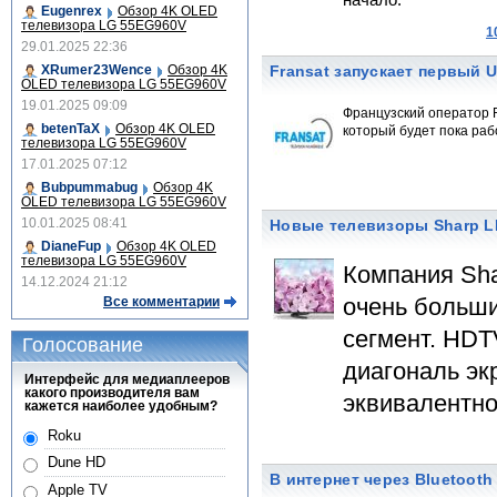
начало.
Eugenrex
Обзор 4K OLED
телевизора LG 55EG960V
1
29.01.2025 22:36
XRumer23Wence
Обзор 4K
Fransat запускает первый U
OLED телевизора LG 55EG960V
19.01.2025 09:09
Французский оператор F
betenTaX
Обзор 4K OLED
который будет пока ра
телевизора LG 55EG960V
17.01.2025 07:12
Bubpummabug
Обзор 4K
OLED телевизора LG 55EG960V
10.01.2025 08:41
Новые телевизоры Sharp L
DianeFup
Обзор 4K OLED
телевизора LG 55EG960V
Компания Sha
14.12.2024 21:12
очень больш
Все комментарии
сегмент. HDT
Голосование
диагональ эк
Интерфейс для медиаплееров
какого производителя вам
эквивалентно
кажется наиболее удобным?
Roku
Dune HD
В интернет через Bluetooth 
Apple TV