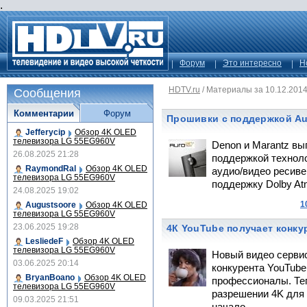
.
Форум
Это интересно
Н
HDTV.ru
/
Материалы за 10.12.201
Сообщения
Комментарии
Форум
Прошивки с поддержкой Au
Jefferycip
Обзор 4K OLED
телевизора LG 55EG960V
Denon и Marantz в
26.08.2025 21:28
поддержкой технол
RaymondRal
Обзор 4K OLED
аудио/видео ресиве
телевизора LG 55EG960V
поддержку Dolby At
24.08.2025 19:02
1
Augustsoore
Обзор 4K OLED
телевизора LG 55EG960V
23.06.2025 19:28
4К YouTube получает конку
LesliedeF
Обзор 4K OLED
телевизора LG 55EG960V
Новый видео сервис
03.06.2025 20:14
конкурента YouTube
BryanBoano
Обзор 4K OLED
профессионалы. Теп
телевизора LG 55EG960V
разрешении 4K для з
09.03.2025 21:51