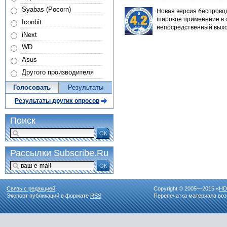
Syabas (Pocorn)
Новая версия беспровод
широкое применение в 
Iconbit
непосредственный выхо
iNext
WD
Asus
Другого производителя
Голосовать
Результаты
Результаты других опросов
Поиск
ОК
Рассылки Subscribe.Ru
ОК
Связь с редакцией
Copyright © 2005—2015 «
HD
Экспорт публикаций в формате
RSS
Перепечатка материала воз