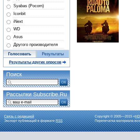
Syabas (Pocorn)
Iconbit
iNext
WD
Asus
Другого производителя
Голосовать
Результаты
Результаты других опросов
Поиск
ОК
Рассылки Subscribe.Ru
ОК
Связь с редакцией
Copyright © 2005—2015 «
HD
Экспорт публикаций в формате
RSS
Перепечатка материала воз