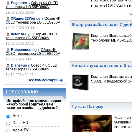
противостояния VH
Eugenrex
Обзор 4K OLED
против DVD-Audio и
телевизора LG 55EG960V
29.01.2025 22:36
1
XRumer23Wence
Обзор 4K
OLED телевизора LG 55EG960V
Sharp разрабатывает 7-дю
19.01.2025 09:09
betenTaX
Обзор 4K OLED
Компания Sharp разраб
телевизора LG 55EG960V
технологии MEMS-IGZO, 
17.01.2025 07:12
Bubpummabug
Обзор 4K
OLED телевизора LG 55EG960V
10.01.2025 08:41
Новая звуковая панель Shar
DianeFup
Обзор 4K OLED
телевизора LG 55EG960V
14.12.2024 21:12
Компания Sharp выпусти
Все комментарии
SB32D, с поддержкой 2
Голосование
Интерфейс для медиаплееров
какого производителя вам
Путь в Палому
кажется наиболее удобным?
Roku
Коренной 
убившими 
Dune HD
скрыватьс
Apple TV