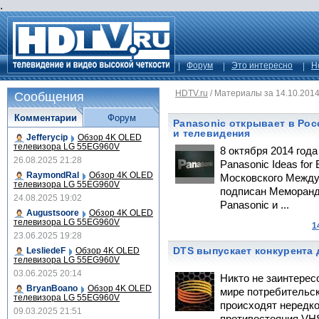
.
Форум
Это интересно
Н
HDTV.ru
/
Материалы за 14.10.201
Сообщения
Комментарии
Форум
Panasonic открывает в Ро
и телевидения
Jefferycip
Обзор 4K OLED
телевизора LG 55EG960V
8 октября 2014 год
26.08.2025 21:28
Panasonic Ideas for
RaymondRal
Обзор 4K OLED
Московского Между
телевизора LG 55EG960V
подписан Меморанд
24.08.2025 19:02
Panasonic и ...
Augustsoore
Обзор 4K OLED
телевизора LG 55EG960V
1
23.06.2025 19:28
DTS выпускает конкурента 
LesliedeF
Обзор 4K OLED
телевизора LG 55EG960V
03.06.2025 20:14
Никто не заинтерес
BryanBoano
Обзор 4K OLED
мире потребительс
телевизора LG 55EG960V
происходят нередко
09.03.2025 21:51