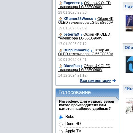
Eugenrex
Обзор 4K OLED
Лаз
телевизора LG 55EG960V
29.01.2025 22:36
XRumer23Wence
Обзор 4K
OLED телевизора LG 55EG960V
19.01.2025 09:09
betenTaX
Обзор 4K OLED
телевизора LG 55EG960V
17.01.2025 07:12
Обз
Bubpummabug
Обзор 4K
OLED телевизора LG 55EG960V
10.01.2025 08:41
DianeFup
Обзор 4K OLED
телевизора LG 55EG960V
14.12.2024 21:12
Все комментарии
"Ин
Голосование
Интерфейс для медиаплееров
какого производителя вам
кажется наиболее удобным?
Roku
Dune HD
Apple TV