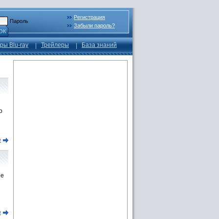
Регистрация
Пароль
Забыли пароль?
ОК
ры Blu-ray
Трейлеры
База знаний
о
и
е
не
е