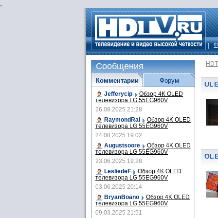
.
Ф
HDT
Сообщения
Комментарии
Форум
ULE
Jefferycip
Обзор 4K OLED
телевизора LG 55EG960V
26.08.2025 21:28
RaymondRal
Обзор 4K OLED
телевизора LG 55EG960V
24.08.2025 19:02
Augustsoore
Обзор 4K OLED
телевизора LG 55EG960V
OLE
23.06.2025 19:28
LesliedeF
Обзор 4K OLED
телевизора LG 55EG960V
03.06.2025 20:14
BryanBoano
Обзор 4K OLED
телевизора LG 55EG960V
09.03.2025 21:51