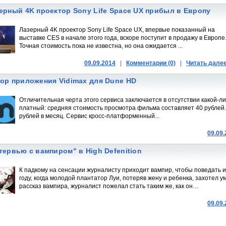
ерный 4K проектор Sony Life Space UX прибыл в Европу
Лазерный 4K проектор Sony Life Space UX, впервые показанный на
выставке CES в начале этого года, вскоре поступит в продажу в Европе
Точная стоимость пока не известна, но она ожидается ...
09.09.2014
|
Комментарии (0)
|
Читать дале
ор приложения Vidimax для Dune HD
Отличительная черта этого сервиса заключается в отсутствии какой-л
платный: средняя стоимость просмотра фильма составляет 40 рублей
рублей в месяц. Сервис кросс-платформенный...
09.09
тервью с вампиром" в High Defenition
К падкому на сенсации журналисту приходит вампир, чтобы поведать и
году, когда молодой плантатор Луи, потеряв жену и ребенка, захотел 
рассказ вампира, журналист пожелал стать таким же, как он…
09.09