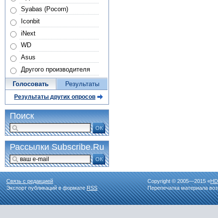
Syabas (Pocorn)
Iconbit
iNext
WD
Asus
Другого производителя
Голосовать
Результаты
Результаты других опросов
Поиск
ОК
Рассылки Subscribe.Ru
ОК
Связь с редакцией
Copyright © 2005—2015 «
HD
Экспорт публикаций в формате
RSS
Перепечатка материала воз