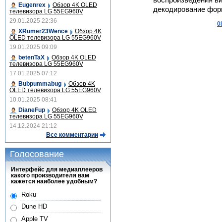
воспроизведения ви
Eugenrex
Обзор 4K OLED
декодирование фор
телевизора LG 55EG960V
29.01.2025 22:36
0
XRumer23Wence
Обзор 4K
OLED телевизора LG 55EG960V
19.01.2025 09:09
betenTaX
Обзор 4K OLED
телевизора LG 55EG960V
17.01.2025 07:12
Bubpummabug
Обзор 4K
OLED телевизора LG 55EG960V
10.01.2025 08:41
DianeFup
Обзор 4K OLED
телевизора LG 55EG960V
14.12.2024 21:12
Все комментарии
Голосование
Интерфейс для медиаплееров
какого производителя вам
кажется наиболее удобным?
Roku
Dune HD
Apple TV