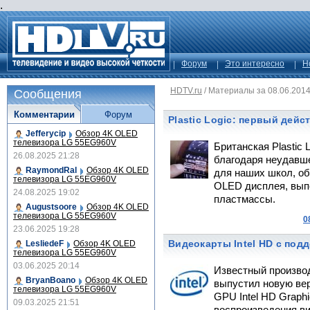
.
Форум
Это интересно
Н
HDTV.ru
/
Материалы за 08.06.201
Сообщения
Комментарии
Форум
Plastic Logic: первый дей
Jefferycip
Обзор 4K OLED
телевизора LG 55EG960V
Британская Plastic 
26.08.2025 21:28
благодаря неудавш
RaymondRal
Обзор 4K OLED
для наших школ, об
телевизора LG 55EG960V
OLED дисплея, вып
24.08.2025 19:02
пластмассы.
Augustsoore
Обзор 4K OLED
телевизора LG 55EG960V
0
23.06.2025 19:28
Видеокарты Intel HD с под
LesliedeF
Обзор 4K OLED
телевизора LG 55EG960V
03.06.2025 20:14
Известный произво
BryanBoano
Обзор 4K OLED
выпустил новую вер
телевизора LG 55EG960V
GPU Intel HD Graph
09.03.2025 21:51