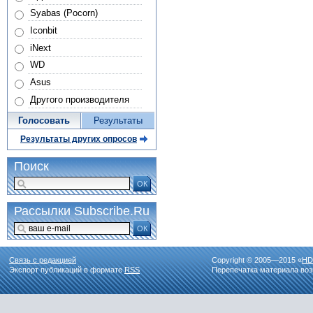
Syabas (Pocorn)
Iconbit
iNext
WD
Asus
Другого производителя
Голосовать
Результаты
Результаты других опросов
Поиск
ОК
Рассылки Subscribe.Ru
ОК
Связь с редакцией
Copyright © 2005—2015 «
HD
Экспорт публикаций в формате
RSS
Перепечатка материала воз