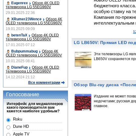
нового OLED телеви
Eugenrex
Обзор 4K OLED
бюджетного класса.
телевизора LG 55EG960V
особую ставку на т
29.01.2025 22:36
Компания по-прежн
XRumer23Wence
Обзор 4K
интеллектуальным 
OLED телевизора LG 55EG960V
19.01.2025 09:09
1
betenTaX
Обзор 4K OLED
телевизора LG 55EG960V
LG LB650V: Прямая LED подсв
17.01.2025 07:12
Bubpummabug
Обзор 4K
Эти телевизоры LG явля
OLED телевизора LG 55EG960V
LB650V сохраняется пр
10.01.2025 08:41
DianeFup
Обзор 4K OLED
телевизора LG 55EG960V
14.12.2024 21:12
Все комментарии
Обзор Blu-ray диска «Посл
Голосование
Издание не может похв
недочетами; русская до
Интерфейс для медиаплееров
главное.
какого производителя вам
кажется наиболее удобным?
Roku
Dune HD
Apple TV