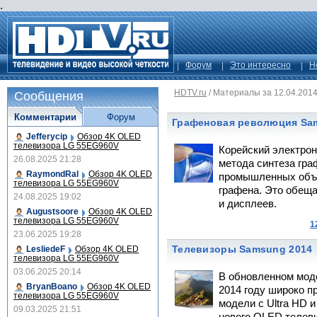
.
Форум
Это интересно
Н
HDTV.ru
/
Материалы за 12.04.201
Сообщения
Комментарии
Форум
Графеновая революция Sa
Jefferycip
Обзор 4K OLED
телевизора LG 55EG960V
Корейский электрон
26.08.2025 21:28
метода синтеза гра
RaymondRal
Обзор 4K OLED
промышленных объе
телевизора LG 55EG960V
графена. Это обещ
24.08.2025 19:02
и дисплеев.
Augustsoore
Обзор 4K OLED
телевизора LG 55EG960V
1
23.06.2025 19:28
Телевизоры Samsung 2014
LesliedeF
Обзор 4K OLED
телевизора LG 55EG960V
03.06.2025 20:14
В обновленном мод
BryanBoano
Обзор 4K OLED
2014 году широко 
телевизора LG 55EG960V
модели с Ultra HD и
09.03.2025 21:51