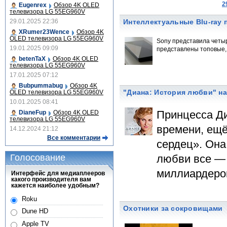
2
Eugenrex
Обзор 4K OLED
телевизора LG 55EG960V
29.01.2025 22:36
Интеллектуальные Blu-ray 
XRumer23Wence
Обзор 4K
OLED телевизора LG 55EG960V
Sony представила четы
19.01.2025 09:09
представлены топовые, 
betenTaX
Обзор 4K OLED
телевизора LG 55EG960V
17.01.2025 07:12
Bubpummabug
Обзор 4K
"Диана: История любви" на 
OLED телевизора LG 55EG960V
10.01.2025 08:41
Принцесса Д
DianeFup
Обзор 4K OLED
телевизора LG 55EG960V
времени, ещё
14.12.2024 21:12
Все комментарии
сердец». Она
Голосование
любви все — 
миллиардеров
Интерфейс для медиаплееров
какого производителя вам
кажется наиболее удобным?
Roku
Охотники за сокровищами
Dune HD
Apple TV