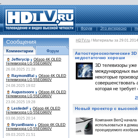
.
Форум
Это интересно
Н
HDTV.ru
/
Материалы за 29.01.201
Сообщения
Комментарии
Форум
Автостереоскопические 3D
недостаточно хороши
Jefferycip
Обзор 4K OLED
телевизора LG 55EG960V
3D телевизоры уже 
26.08.2025 21:28
международных выст
RaymondRal
Обзор 4K OLED
некоторые произво
телевизора LG 55EG960V
совершенствовать 
24.08.2025 19:02
которая не требует
Augustsoore
Обзор 4K OLED
телевизора LG 55EG960V
2
23.06.2025 19:28
Новый проектор с высокой
LesliedeF
Обзор 4K OLED
телевизора LG 55EG960V
03.06.2025 20:14
Компания BenQ начала 
BryanBoano
Обзор 4K OLED
использоваться в дома
телевизора LG 55EG960V
проецируемого изображ
09.03.2025 21:51