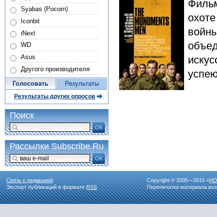
Фильм
Syabas (Pocorn)
охоте
Iconbit
войны
iNext
объед
WD
Asus
искус
Другого производителя
успею
Голосовать
Результаты
Результаты других опросов
Поиск
ОК
Рассылки Subscribe.Ru
ОК
Связь с редакцией
Copyright © 2005—2015 «
HD
Экспорт публикаций в формате
RSS
Перепечатка материала воз