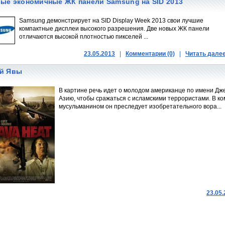
ые экономичные ЖК панели Samsung на SID 2013
Samsung демонстрирует на SID Display Week 2013 свои лучшие
компактные дисплеи высокого разрешения. Две новых ЖК панели
отличаются высокой плотностью пикселей ...
23.05.2013
|
Комментарии (0)
|
Читать дале
й Явы
В картине речь идет о молодом американце по имени Дж
Азию, чтобы сражаться с исламскими террористами. В к
мусульманином он преследует изобретательного вора...
23.05