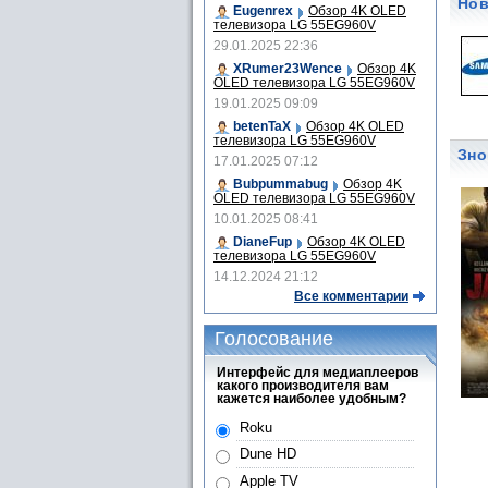
Нов
Eugenrex
Обзор 4K OLED
телевизора LG 55EG960V
29.01.2025 22:36
XRumer23Wence
Обзор 4K
OLED телевизора LG 55EG960V
19.01.2025 09:09
betenTaX
Обзор 4K OLED
телевизора LG 55EG960V
Зно
17.01.2025 07:12
Bubpummabug
Обзор 4K
OLED телевизора LG 55EG960V
10.01.2025 08:41
DianeFup
Обзор 4K OLED
телевизора LG 55EG960V
14.12.2024 21:12
Все комментарии
Голосование
Интерфейс для медиаплееров
какого производителя вам
кажется наиболее удобным?
Roku
Dune HD
Apple TV