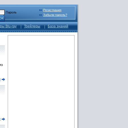
Регистрация
Пароль
Забыли пароль?
ОК
ры Blu-ray
Трейлеры
База знаний
из
е
е