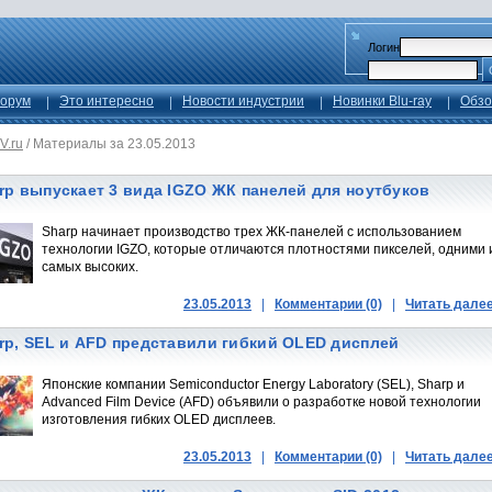
Логин
орум
Это интересно
Новости индустрии
Новинки Blu-ray
Обзо
V.ru
/
Материалы за 23.05.2013
rp выпускает 3 вида IGZO ЖК панелей для ноутбуков
Sharp начинает производство трех ЖК-панелей с использованием
технологии IGZO, которые отличаются плотностями пикселей, одними 
самых высоких.
23.05.2013
|
Комментарии (0)
|
Читать дале
rp, SEL и AFD представили гибкий OLED дисплей
Японские компании Semiconductor Energy Laboratory (SEL), Sharp и
Advanced Film Device (AFD) объявили о разработке новой технологии
изготовления гибких OLED дисплеев.
23.05.2013
|
Комментарии (0)
|
Читать дале