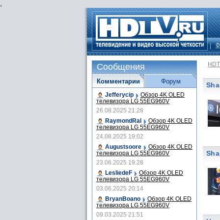
.
Ф
HDT
Сообщения
Комментарии
Форум
Sha
Jefferycip
Обзор 4K OLED
телевизора LG 55EG960V
26.08.2025 21:28
RaymondRal
Обзор 4K OLED
телевизора LG 55EG960V
24.08.2025 19:02
Augustsoore
Обзор 4K OLED
Sha
телевизора LG 55EG960V
23.06.2025 19:28
LesliedeF
Обзор 4K OLED
телевизора LG 55EG960V
03.06.2025 20:14
BryanBoano
Обзор 4K OLED
телевизора LG 55EG960V
09.03.2025 21:51