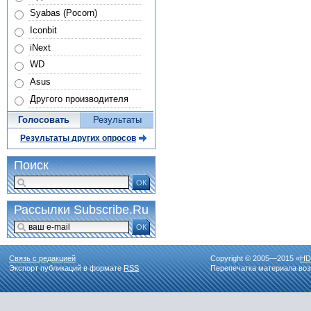
Syabas (Pocorn)
Iconbit
iNext
WD
Asus
Другого производителя
Голосовать
Результаты
Результаты других опросов
Поиск
ОК
Рассылки Subscribe.Ru
ОК
Связь с редакцией
Copyright © 2005—2015 «
HD
Экспорт публикаций в формате
RSS
Перепечатка материала воз