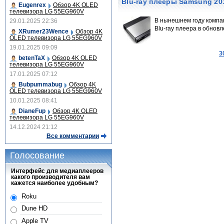
Blu-ray плееры Samsung 20
Eugenrex
Обзор 4K OLED
телевизора LG 55EG960V
В нынешнем году компа
29.01.2025 22:36
Blu-ray плеера в обнов
XRumer23Wence
Обзор 4K
OLED телевизора LG 55EG960V
19.01.2025 09:09
3
betenTaX
Обзор 4K OLED
телевизора LG 55EG960V
17.01.2025 07:12
Bubpummabug
Обзор 4K
OLED телевизора LG 55EG960V
10.01.2025 08:41
DianeFup
Обзор 4K OLED
телевизора LG 55EG960V
14.12.2024 21:12
Все комментарии
Голосование
Интерфейс для медиаплееров
какого производителя вам
кажется наиболее удобным?
Roku
Dune HD
Apple TV