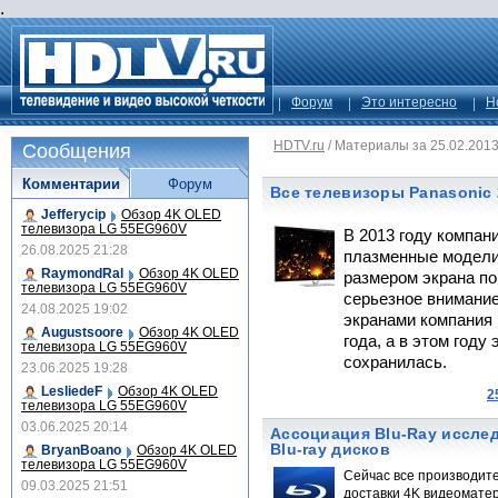
.
Форум
Это интересно
Н
HDTV.ru
/
Материалы за 25.02.201
Сообщения
Комментарии
Форум
Все телевизоры Panasonic 
Jefferycip
Обзор 4K OLED
телевизора LG 55EG960V
В 2013 году компан
26.08.2025 21:28
плазменные модели
RaymondRal
Обзор 4K OLED
размером экрана по
телевизора LG 55EG960V
серьезное внимани
24.08.2025 19:02
экранами компания 
Augustsoore
Обзор 4K OLED
года, а в этом году
телевизора LG 55EG960V
сохранилась.
23.06.2025 19:28
LesliedeF
Обзор 4K OLED
2
телевизора LG 55EG960V
03.06.2025 20:14
Ассоциация Blu-Ray иссле
Blu-ray дисков
BryanBoano
Обзор 4K OLED
телевизора LG 55EG960V
Сейчас все производит
09.03.2025 21:51
доставки 4K видеомате