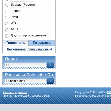
Syabas (Pocorn)
Iconbit
iNext
WD
Asus
Другого производителя
Голосовать
Результаты
Результаты других опросов
Поиск
ОК
Рассылки Subscribe.Ru
ОК
Связь с редакцией
Copyright © 2005—2015 «
HD
Экспорт публикаций в формате
RSS
Перепечатка материала воз