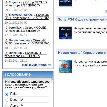
Eugenrex
Обзор 4K OLED
телевизора LG 55EG960V
29.01.2025 22:36
2
XRumer23Wence
Обзор 4K
OLED телевизора LG 55EG960V
Sony PS4 будет ограничен
19.01.2025 09:09
betenTaX
Обзор 4K OLED
На пресс-конференции 2
телевизора LG 55EG960V
было сказано о поддерж
17.01.2025 07:12
Bubpummabug
Обзор 4K
OLED телевизора LG 55EG960V
10.01.2025 08:41
Новая часть "Кораллового 
DianeFup
Обзор 4K OLED
телевизора LG 55EG960V
14.12.2024 21:12
Четвертая часть докум
Все комментарии
поскольку в ней основно
Голосование
Интерфейс для медиаплееров
какого производителя вам
кажется наиболее удобным?
Roku
Dune HD
Apple TV