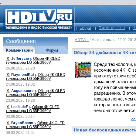
.
Форум
Это интересно
Н
HDTV.ru
/
Материалы за 22.01.201
Сообщения
Комментарии
Форум
Обзор 84-дюймового 4K те
Jefferycip
Обзор 4K OLED
телевизора LG 55EG960V
Среди технологий, к
26.08.2025 21:28
несомненно 4K. С 
RaymondRal
Обзор 4K OLED
при отсутствии осо
телевизора LG 55EG960V
домашней электрон
24.08.2025 19:02
году на повышенны
Augustsoore
Обзор 4K OLED
разрешению. В этом
телевизора LG 55EG960V
гораздо легче, чем
23.06.2025 19:28
которая пока тольк
LesliedeF
Обзор 4K OLED
чем она отличается
телевизора LG 55EG960V
03.06.2025 20:14
22
BryanBoano
Обзор 4K OLED
телевизора LG 55EG960V
Новая беспроводная акуст
09.03.2025 21:51