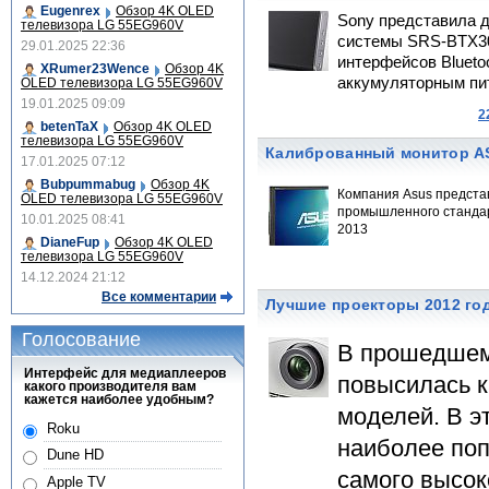
Eugenrex
Обзор 4K OLED
Sony представила д
телевизора LG 55EG960V
системы SRS-BTX30
29.01.2025 22:36
интерфейсов Blueto
XRumer23Wence
Обзор 4K
аккумуляторным пи
OLED телевизора LG 55EG960V
19.01.2025 09:09
2
betenTaX
Обзор 4K OLED
телевизора LG 55EG960V
Калиброванный монитор A
17.01.2025 07:12
Bubpummabug
Обзор 4K
Компания Asus представ
OLED телевизора LG 55EG960V
промышленного стандар
10.01.2025 08:41
2013
DianeFup
Обзор 4K OLED
телевизора LG 55EG960V
14.12.2024 21:12
Все комментарии
Лучшие проекторы 2012 го
Голосование
В прошедшем 
Интерфейс для медиаплееров
повысилась к
какого производителя вам
кажется наиболее удобным?
моделей. В э
Roku
наиболее поп
Dune HD
самого высок
Apple TV