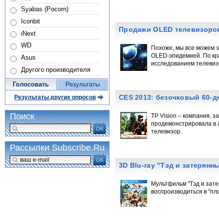
Syabas (Pocorn)
Iconbit
Продажи OLED телевизоро
iNext
WD
Похоже, мы все можем з
OLED-эпидемией. По кр
Asus
исследованием телевиз
Другого производителя
Голосовать
Результаты
CES 2013: безочковый 60-д
Результаты других опросов
Поиск
TP Vision – компания, 
продемонстрировала в 
ОК
телевизор.
Рассылки Subscribe.Ru
ОК
3D Blu-ray "Тэд и затерянн
Мультфильм "Тэд и зате
воспроизводиться в "пло