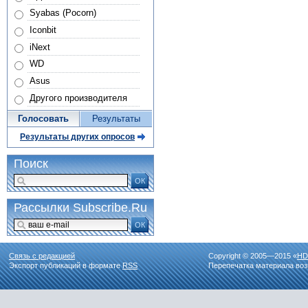
Syabas (Pocorn)
Iconbit
iNext
WD
Asus
Другого производителя
Голосовать
Результаты
Результаты других опросов
Поиск
ОК
Рассылки Subscribe.Ru
ОК
Связь с редакцией
Copyright © 2005—2015 «
HD
Экспорт публикаций в формате
RSS
Перепечатка материала воз