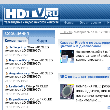
.
Форум
Это интересно
Н
HDTV.ru
/
Материалы за 09.12.201
Сообщения
Комментарии
Форум
Камеры Ricoh с повышенн
цветовым диапазоном
Jefferycip
Обзор 4K OLED
телевизора LG 55EG960V
На проходившей с 5 по
26.08.2025 21:28
видеотехнологий и обо
демонстрировала ...
RaymondRal
Обзор 4K OLED
телевизора LG 55EG960V
0
24.08.2025 19:02
Augustsoore
Обзор 4K OLED
NEC повышает разрешение 
телевизора LG 55EG960V
23.06.2025 19:28
Компания NEC разр
LesliedeF
Обзор 4K OLED
телевизора LG 55EG960V
новый датчик, шаг п
03.06.2025 20:14
позволило получить
BryanBoano
Обзор 4K OLED
значительно ...
телевизора LG 55EG960V
09.03.2025 21:51
0