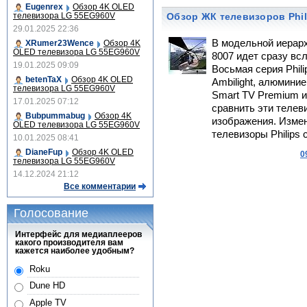
Eugenrex
Обзор 4K OLED
телевизора LG 55EG960V
Обзор ЖК телевизоров Phil
29.01.2025 22:36
В модельной иерарх
XRumer23Wence
Обзор 4K
OLED телевизора LG 55EG960V
8007 идет сразу всл
19.01.2025 09:09
Восьмая серия Phil
betenTaX
Обзор 4K OLED
Ambilight, алюмин
телевизора LG 55EG960V
Smart TV Premium и
17.01.2025 07:12
сравнить эти телев
Bubpummabug
Обзор 4K
изображения. Измени
OLED телевизора LG 55EG960V
телевизоры Philips
10.01.2025 08:41
DianeFup
Обзор 4K OLED
0
телевизора LG 55EG960V
14.12.2024 21:12
Все комментарии
Голосование
Интерфейс для медиаплееров
какого производителя вам
кажется наиболее удобным?
Roku
Dune HD
Apple TV