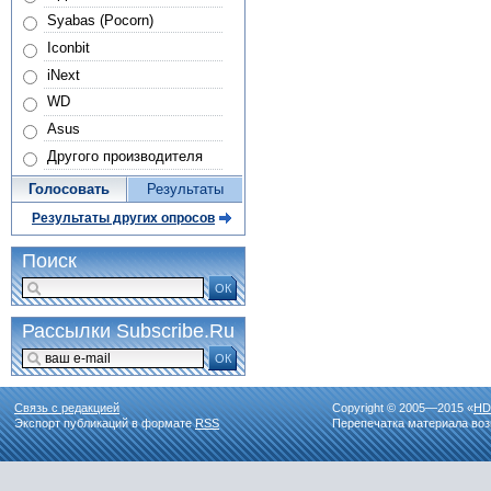
Syabas (Pocorn)
Iconbit
iNext
WD
Asus
Другого производителя
Голосовать
Результаты
Результаты других опросов
Поиск
ОК
Рассылки Subscribe.Ru
ОК
Связь с редакцией
Copyright © 2005—2015 «
HD
Экспорт публикаций в формате
RSS
Перепечатка материала воз