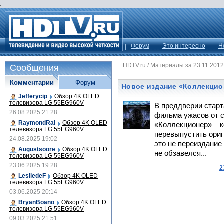
.
Форум
Это интересно
Н
HDTV.ru
/
Материалы за 23.11.2012
Сообщения
Комментарии
Форум
Новое издание «Коллекцио
Jefferycip
Обзор 4K OLED
телевизора LG 55EG960V
В преддверии старт
26.08.2025 21:28
фильма ужасов от 
RaymondRal
Обзор 4K OLED
«Коллекционер» – 
телевизора LG 55EG960V
перевыпустить ориг
24.08.2025 19:02
это не переиздани
Augustsoore
Обзор 4K OLED
не обзавелся...
телевизора LG 55EG960V
23.06.2025 19:28
2
LesliedeF
Обзор 4K OLED
телевизора LG 55EG960V
03.06.2025 20:14
BryanBoano
Обзор 4K OLED
телевизора LG 55EG960V
09.03.2025 21:51