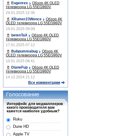
Eugenrex
Обзор 4K OLED
телевизора LG 55EG960V
29.01.2025 22:36
XRumer23Wence
Обзор 4K
OLED телевизора LG 55EG960V
19.01.2025 09:09
betenTaX
Обзор 4K OLED
телевизора LG 55EG960V
17.01.2025 07:12
Bubpummabug
Обзор 4K
OLED телевизора LG 55EG960V
10.01.2025 08:41
DianeFup
Обзор 4K OLED
телевизора LG 55EG960V
14.12.2024 21:12
Все комментарии
Голосование
Интерфейс для медиаплееров
какого производителя вам
кажется наиболее удобным?
Roku
Dune HD
Apple TV