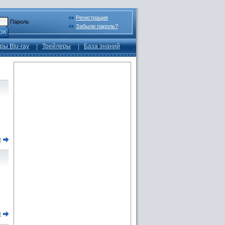
Регистрация
Пароль
Забыли пароль?
ОК
ры Blu-ray
Трейлеры
База знаний
е
е