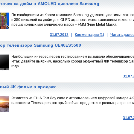
 точек на дюйм в AMOLED дисплеях Samsung
По сообщениям из Кореи компании Samsung удалость достичь плотно
в 350 пикселей на дюйм для OLED экранов с использованием технолог
прецизионных металлических масок – FMM (Fine Metal Mask).
31.07.2012
|
Комментарии (1)
|
Читать дале
ор телевизора Samsung UE40ES5500
Наибольший интерес перед тестированием вызывало обеспечиваемое 
Итак, давайте выясним, насколько хорош бюджетный ЖК телевизор S
года.
31.07
вый 4K фильм в продаже
Режиссер из США Том Лоу снял с использованием цифровой камера 4
названием Timescapes, который сейчас продается в разных разрешен
31.07