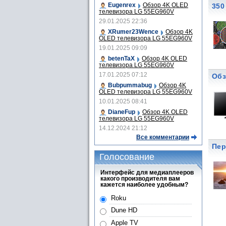
Eugenrex
Обзор 4K OLED
350
телевизора LG 55EG960V
29.01.2025 22:36
XRumer23Wence
Обзор 4K
OLED телевизора LG 55EG960V
19.01.2025 09:09
betenTaX
Обзор 4K OLED
телевизора LG 55EG960V
17.01.2025 07:12
Обз
Bubpummabug
Обзор 4K
OLED телевизора LG 55EG960V
10.01.2025 08:41
DianeFup
Обзор 4K OLED
телевизора LG 55EG960V
14.12.2024 21:12
Все комментарии
Пер
Голосование
Интерфейс для медиаплееров
какого производителя вам
кажется наиболее удобным?
Roku
Dune HD
Apple TV