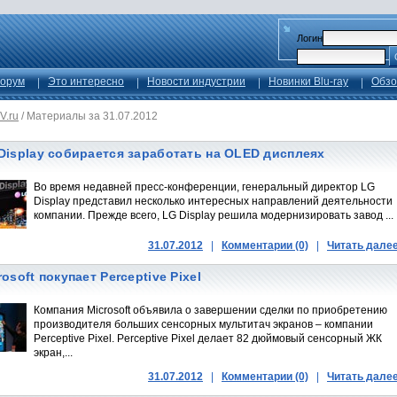
Логин
орум
Это интересно
Новости индустрии
Новинки Blu-ray
Обзо
V.ru
/
Материалы за 31.07.2012
Display собирается заработать на OLED дисплеях
Во время недавней пресс-конференции, генеральный директор LG
Display представил несколько интересных направлений деятельности
компании. Прежде всего, LG Display решила модернизировать завод ...
31.07.2012
|
Комментарии (0)
|
Читать дале
rosoft покупает Perceptive Pixel
Компания Microsoft объявила о завершении сделки по приобретению
производителя больших сенсорных мультитач экранов – компании
Perceptive Pixel. Perceptive Pixel делает 82 дюймовый сенсорный ЖК
экран,...
31.07.2012
|
Комментарии (0)
|
Читать дале