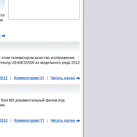
сти
ии
е
этим телевизором качество изображения.
amsung UE40ES5500 из модельного ряда 2012
.2012
|
Комментарии (1)
|
Читать далее
K Red MX документальный фильм под
иях.
.2012
|
Комментарии (7)
|
Читать далее