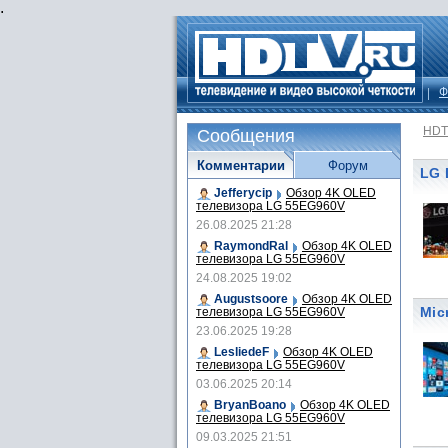
.
Ф
HDT
Сообщения
Комментарии
Форум
LG 
Jefferycip
Обзор 4K OLED
телевизора LG 55EG960V
26.08.2025 21:28
RaymondRal
Обзор 4K OLED
телевизора LG 55EG960V
24.08.2025 19:02
Augustsoore
Обзор 4K OLED
Mic
телевизора LG 55EG960V
23.06.2025 19:28
LesliedeF
Обзор 4K OLED
телевизора LG 55EG960V
03.06.2025 20:14
BryanBoano
Обзор 4K OLED
телевизора LG 55EG960V
09.03.2025 21:51