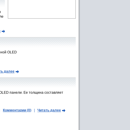
я
ле
е
онной OLED
ть далее
 OLED панели. Ее толщина составляет
|
Комментарии (0)
|
Читать далее