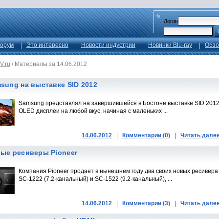
Логин
орум
Это интересно
Новости индустрии
Новинки Blu-ray
Обзо
V.ru
/
Материалы за 14.06.2012
sung на выставке SID 2012
Samsung представлял на завершившейся в Бостоне выставке SID 201
OLED дисплеи на любой вкус, начиная с маленьких ...
14.06.2012
|
Комментарии (0)
|
Читать дале
ые ресиверы Pioneer
Компания Pioneer продает в нынешнем году два своих новых ресивера
SC-1222 (7.2-канальный) и SC-1522 (9.2-канальный), ...
14.06.2012
|
Комментарии (3)
|
Читать дале