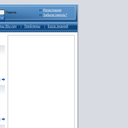
Регистрация
Пароль
Забыли пароль?
ОК
ры Blu-ray
Трейлеры
База знаний
2
е
е