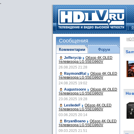
.
Ф
HDT
Сообщения
Комментарии
Форум
Sam
Jefferycip
Обзор 4K OLED
телевизора LG 55EG960V
26.08.2025 21:28
RaymondRal
Обзор 4K OLED
телевизора LG 55EG960V
24.08.2025 19:02
Augustsoore
Обзор 4K OLED
Нов
телевизора LG 55EG960V
23.06.2025 19:28
LesliedeF
Обзор 4K OLED
телевизора LG 55EG960V
03.06.2025 20:14
BryanBoano
Обзор 4K OLED
телевизора LG 55EG960V
09.03.2025 21:51