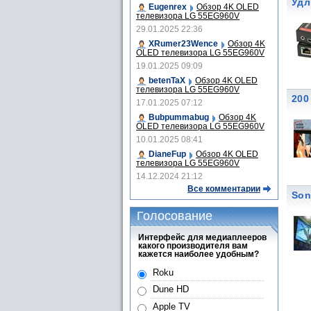
Удл
Eugenrex
Обзор 4K OLED
телевизора LG 55EG960V
29.01.2025 22:36
XRumer23Wence
Обзор 4K
OLED телевизора LG 55EG960V
19.01.2025 09:09
betenTaX
Обзор 4K OLED
телевизора LG 55EG960V
200
17.01.2025 07:12
Bubpummabug
Обзор 4K
OLED телевизора LG 55EG960V
10.01.2025 08:41
DianeFup
Обзор 4K OLED
телевизора LG 55EG960V
14.12.2024 21:12
Все комментарии
Son
Голосование
Интерфейс для медиаплееров
какого производителя вам
кажется наиболее удобным?
Roku
Dune HD
Apple TV