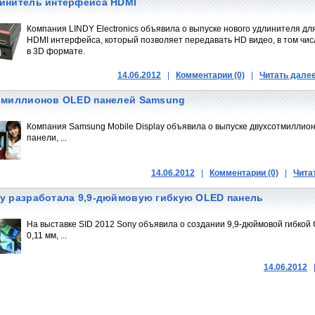
инитель интерфейса HDMI
Компания LINDY Electronics объявила о выпуске нового удлинителя дл
HDMI интерфейса, который позволяет передавать HD видео, в том чис
в 3D формате.
14.06.2012
|
Комментарии (0)
|
Читать дале
 миллионов OLED панелей Samsung
Компания Samsung Mobile Display объявила о выпуске двухсотмилли
панели, ...
14.06.2012
|
Комментарии (0)
|
Чита
y разработала 9,9-дюймовую гибкую OLED панель
На выставке SID 2012 Sony объявила о создании 9,9-дюймовой гибкой
0,11 мм, ...
14.06.2012