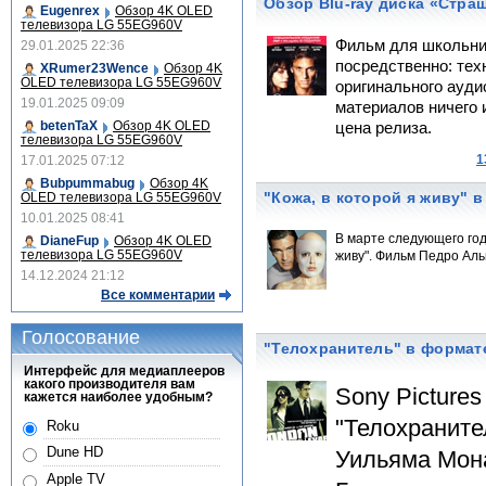
Обзор Blu-ray диска «Стра
Eugenrex
Обзор 4K OLED
телевизора LG 55EG960V
Фильм для школьни
29.01.2025 22:36
посредственно: тех
XRumer23Wence
Обзор 4K
OLED телевизора LG 55EG960V
оригинального ауди
19.01.2025 09:09
материалов ничего 
betenTaX
Обзор 4K OLED
цена релиза.
телевизора LG 55EG960V
1
17.01.2025 07:12
Bubpummabug
Обзор 4K
"Кожа, в которой я живу" 
OLED телевизора LG 55EG960V
10.01.2025 08:41
В марте следующего года
DianeFup
Обзор 4K OLED
телевизора LG 55EG960V
живу". Фильм Педро Ал
14.12.2024 21:12
Все комментарии
Голосование
"Телохранитель" в формате
Интерфейс для медиаплееров
какого производителя вам
Sony Picture
кажется наиболее удобным?
"Телохраните
Roku
Dune HD
Уильяма Мона
Apple TV