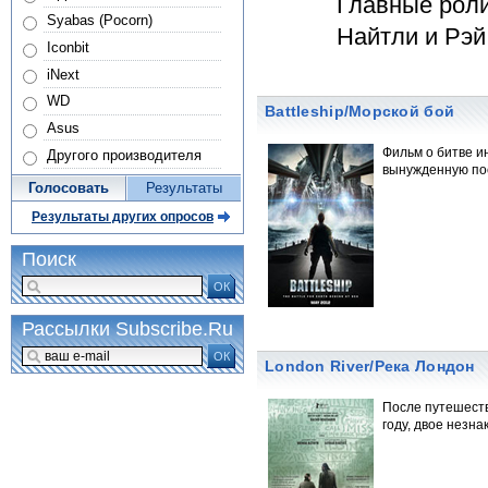
Главные роли
Syabas (Pocorn)
Найтли и Рэй
Iconbit
iNext
WD
Battleship/Морской бой
Asus
Фильм о битве и
Другого производителя
вынужденную пос
Голосовать
Результаты
Результаты других опросов
Поиск
ОК
Рассылки Subscribe.Ru
ОК
London River/Река Лондон
После путешеств
году, двое незна