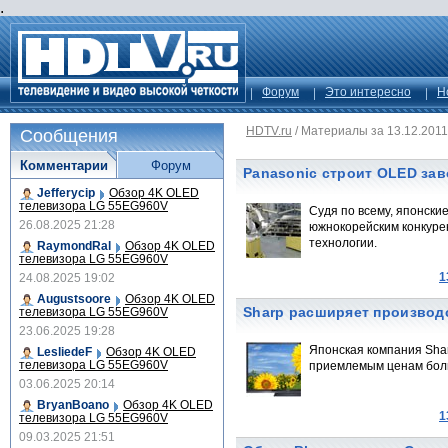
.
Форум
Это интересно
Н
HDTV.ru
/
Материалы за 13.12.2011
Сообщения
Комментарии
Форум
Panasonic строит OLED за
Jefferycip
Обзор 4K OLED
телевизора LG 55EG960V
Судя по всему, японски
26.08.2025 21:28
южнокорейским конкуре
технологии.
RaymondRal
Обзор 4K OLED
телевизора LG 55EG960V
1
24.08.2025 19:02
Augustsoore
Обзор 4K OLED
Sharp расширяет производ
телевизора LG 55EG960V
23.06.2025 19:28
Японская компания Sha
LesliedeF
Обзор 4K OLED
телевизора LG 55EG960V
приемлемым ценам боль
03.06.2025 20:14
BryanBoano
Обзор 4K OLED
1
телевизора LG 55EG960V
09.03.2025 21:51