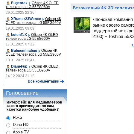
Eugenrex
Обзор 4K OLED
телевизора LG 55EG960V
Безочковый 4K 3D телевизо
29.01.2025 22:36
XRumer23Wence
Обзор 4K
Японская компания 
OLED телевизора LG 55EG960V
рынке своего самог
19.01.2025 09:09
поддержкой четырех
betenTaX
Обзор 4K OLED
2160) – Toshiba 55X
телевизора LG 55EG960V
17.01.2025 07:12
1
Bubpummabug
Обзор 4K
OLED телевизора LG 55EG960V
10.01.2025 08:41
DianeFup
Обзор 4K OLED
телевизора LG 55EG960V
14.12.2024 21:12
Все комментарии
Голосование
Интерфейс для медиаплееров
какого производителя вам
кажется наиболее удобным?
Roku
Dune HD
Apple TV