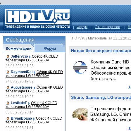
.
Форум
Это интересно
Н
HDTV.ru
/
Материалы за 12.12.2011
Сообщения
Комментарии
Форум
Новая бета версия прошивк
Jefferycip
Обзор 4K OLED
телевизора LG 55EG960V
Компания Dune HD
26.08.2025 21:28
с большим количес
RaymondRal
Обзор 4K OLED
Обновление прошив
телевизора LG 55EG960V
бета-статус.
24.08.2025 19:02
1
Augustsoore
Обзор 4K OLED
телевизора LG 55EG960V
23.06.2025 19:28
Sharp, Samsung, LG оштра
LesliedeF
Обзор 4K OLED
телевизора LG 55EG960V
По решению федерал
03.06.2025 20:14
Samsung, LG, Chime
BryanBoano
Обзор 4K OLED
ЖК панелей признан
телевизора LG 55EG960V
09.03.2025 21:51
1