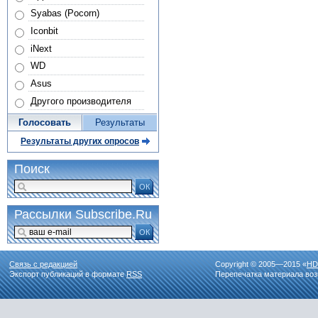
Syabas (Pocorn)
Iconbit
iNext
WD
Asus
Другого производителя
Голосовать
Результаты
Результаты других опросов
Поиск
ОК
Рассылки Subscribe.Ru
ОК
Связь с редакцией
Copyright © 2005—2015 «
HD
Экспорт публикаций в формате
RSS
Перепечатка материала воз