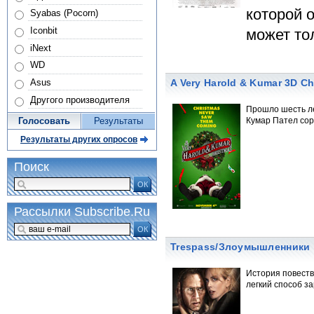
которой 
Syabas (Pocorn)
Iconbit
может то
iNext
WD
A Very Harold & Kumar 3D 
Asus
Другого производителя
Прошло шесть ле
Кумар Пател сор
Голосовать
Результаты
Результаты других опросов
Поиск
ОК
Рассылки Subscribe.Ru
ОК
Trespass/Злоумышленники
История повеств
легкий способ з