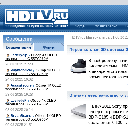
.
Форум
Это интересно
Н
HDTV.ru
/
Материалы за 31.08.2011
Сообщения
Комментарии
Форум
Персональная 3D система 
Jefferycip
Обзор 4K OLED
телевизора LG 55EG960V
В ноябре Sony начи
26.08.2025 21:28
видеосистемы – HM
RaymondRal
Обзор 4K OLED
в январе этого год
телевизора LG 55EG960V
время несколько из
24.08.2025 19:02
3
Augustsoore
Обзор 4K OLED
телевизора LG 55EG960V
23.06.2025 19:28
Blu-ray плеер начального 
LesliedeF
Обзор 4K OLED
телевизора LG 55EG960V
На IFA 2011 Sony п
03.06.2025 20:14
плеер в черном и с
BryanBoano
Обзор 4K OLED
BDP-S185 и BDP-S1
телевизора LG 55EG960V
составляет € 100,...
09.03.2025 21:51