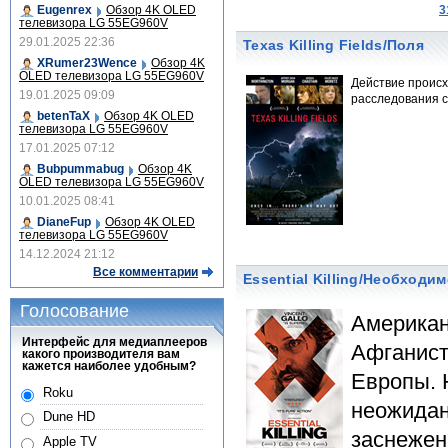
Eugenrex
Обзор 4K OLED
3
телевизора LG 55EG960V
29.01.2025 22:36
Texas Killing Fields/Поля
XRumer23Wence
Обзор 4K
OLED телевизора LG 55EG960V
Действие происх
19.01.2025 09:09
расследования с
betenTaX
Обзор 4K OLED
телевизора LG 55EG960V
17.01.2025 07:12
Bubpummabug
Обзор 4K
OLED телевизора LG 55EG960V
10.01.2025 08:41
DianeFup
Обзор 4K OLED
телевизора LG 55EG960V
14.12.2024 21:12
Все комментарии
Essential Killing/Необходи
Голосование
Американ
Интерфейс для медиаплееров
Афганист
какого производителя вам
кажется наиболее удобным?
Европы. 
Roku
неожидан
Dune HD
заснежен
Apple TV