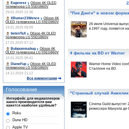
Eugenrex
Обзор 4K OLED
2
телевизора LG 55EG960V
29.01.2025 22:36
"Пик Данте" в новом форм
XRumer23Wence
Обзор 4K
OLED телевизора LG 55EG960V
26 июля Universal выпу
19.01.2025 09:09
в 1997 году, появится 
betenTaX
Обзор 4K OLED
телевизора LG 55EG960V
17.01.2025 07:12
Bubpummabug
Обзор 4K
OLED телевизора LG 55EG960V
4 фильма на BD от Warner
10.01.2025 08:41
DianeFup
Обзор 4K OLED
Warner Home Video сооб
телевизора LG 55EG960V
Сталлоне на BD.
14.12.2024 21:12
Все комментарии
Голосование
"Странный случай Анжелик
Интерфейс для медиаплееров
какого производителя вам
Cinema Guild выпустят 
кажется наиболее удобным?
режиссера Мануэла ди 
Roku
Dune HD
Apple TV