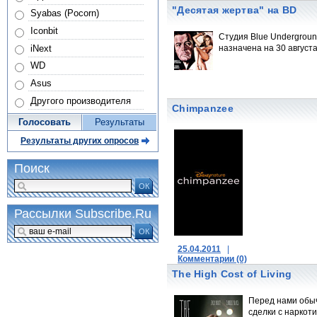
"Десятая жертва" на BD
Syabas (Pocorn)
Iconbit
Студия Blue Undergroun
iNext
назначена на 30 августа
WD
Asus
Другого производителя
Chimpanzee
Голосовать
Результаты
-
Результаты других опросов
Поиск
ОК
Рассылки Subscribe.Ru
ОК
25.04.2011
|
Комментарии (0)
|
The High Cost of Living
Читать далее
Перед нами обыч
сделки с наркот