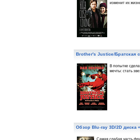
изменит их жизн
Brother's Justice/Братская
В попытке сдела
мечты: стать зве
Обзор Blu-ray 3D/2D диска
Самая слабая часть фр