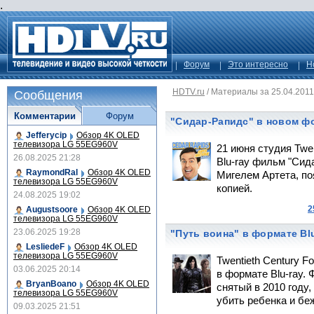
.
Форум
Это интересно
Н
HDTV.ru
/
Материалы за 25.04.2011
Сообщения
Комментарии
Форум
"Сидар-Рапидс" в новом ф
Jefferycip
Обзор 4K OLED
телевизора LG 55EG960V
21 июня студия Twe
26.08.2025 21:28
Blu-ray фильм "Сида
RaymondRal
Обзор 4K OLED
Мигелем Артета, по
телевизора LG 55EG960V
копией.
24.08.2025 19:02
2
Augustsoore
Обзор 4K OLED
телевизора LG 55EG960V
23.06.2025 19:28
"Путь воина" в формате Blu
LesliedeF
Обзор 4K OLED
телевизора LG 55EG960V
Twentieth Century 
03.06.2025 20:14
в формате Blu-ray.
BryanBoano
Обзор 4K OLED
снятый в 2010 году,
телевизора LG 55EG960V
убить ребенка и бе
09.03.2025 21:51