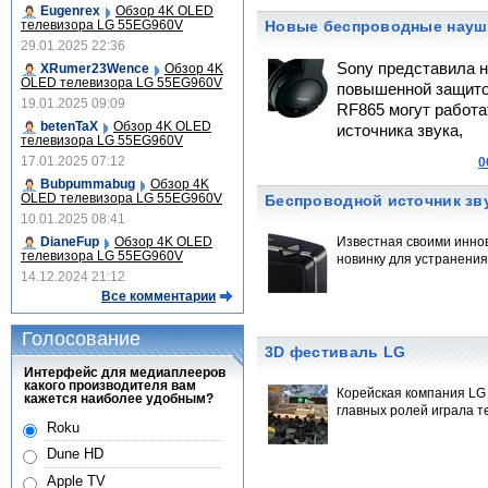
Eugenrex
Обзор 4K OLED
телевизора LG 55EG960V
Новые беспроводные науш
29.01.2025 22:36
Sony представила 
XRumer23Wence
Обзор 4K
OLED телевизора LG 55EG960V
повышенной защито
19.01.2025 09:09
RF865 могут работа
betenTaX
Обзор 4K OLED
источника звука,
телевизора LG 55EG960V
17.01.2025 07:12
0
Bubpummabug
Обзор 4K
OLED телевизора LG 55EG960V
Беспроводной источник зву
10.01.2025 08:41
DianeFup
Обзор 4K OLED
Известная своими инно
телевизора LG 55EG960V
новинку для устранения
14.12.2024 21:12
Все комментарии
Голосование
3D фестиваль LG
Интерфейс для медиаплееров
какого производителя вам
Корейская компания LG 
кажется наиболее удобным?
главных ролей играла т
Roku
Dune HD
Apple TV