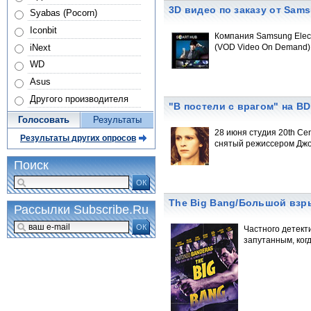
3D видео по заказу от Sam
Syabas (Pocorn)
Iconbit
Компания Samsung Elect
iNext
(VOD Video On Demand)
WD
Asus
Другого производителя
"В постели с врагом" на BD
Голосовать
Результаты
28 июня студия 20th Cen
Результаты других опросов
снятый режиссером Джо
Поиск
ОК
The Big Bang/Большой взр
Рассылки Subscribe.Ru
ОК
Частного детект
запутанным, ког