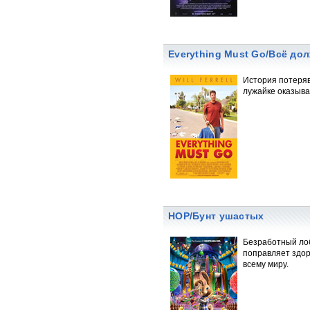
Everything Must Go/Всё до
История потеряв
лужайке оказыва
HOP/Бунт ушастых
Безработный лоб
поправляет здор
всему миру.