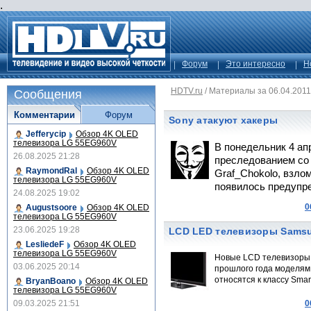
.
Форум
Это интересно
Н
HDTV.ru
/
Материалы за 06.04.2011
Сообщения
Комментарии
Форум
Sony атакуют хакеры
Jefferycip
Обзор 4K OLED
телевизора LG 55EG960V
В понедельник 4 ап
26.08.2025 21:28
преследованием со 
RaymondRal
Обзор 4K OLED
Graf_Chokolo, взло
телевизора LG 55EG960V
появилось предупре
24.08.2025 19:02
0
Augustsoore
Обзор 4K OLED
телевизора LG 55EG960V
23.06.2025 19:28
LCD LED телевизоры Sams
LesliedeF
Обзор 4K OLED
телевизора LG 55EG960V
Новые LCD телевизоры 
03.06.2025 20:14
прошлого года моделям
относятся к классу Smart
BryanBoano
Обзор 4K OLED
телевизора LG 55EG960V
09.03.2025 21:51
0