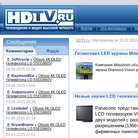
.
Форум
Это интересно
Н
HDTV.ru
/
Материалы за 15.02.2011
Сообщения
Комментарии
Форум
Гигантские LED экраны Mits
Jefferycip
Обзор 4K OLED
телевизора LG 55EG960V
Компания Mitsubishi об
26.08.2025 21:28
экрана Diamond Vision 
RaymondRal
Обзор 4K OLED
телевизора LG 55EG960V
1
24.08.2025 19:02
Augustsoore
Обзор 4K OLED
Новые серии LCD телевизо
телевизора LG 55EG960V
23.06.2025 19:28
Panasonic представ
LesliedeF
Обзор 4K OLED
телевизора LG 55EG960V
LCD телевизоров Vi
03.06.2025 20:14
двух моделей с раз
BryanBoano
Обзор 4K OLED
разрешением (1366×
телевизора LG 55EG960V
фирменных панелей
09.03.2025 21:51