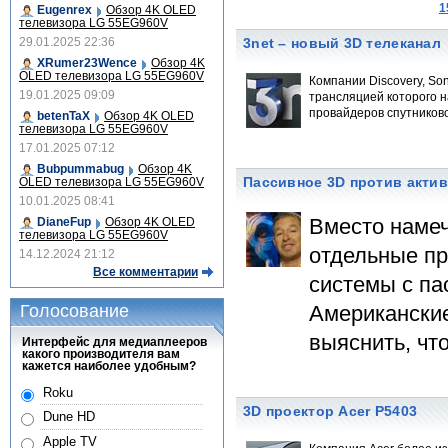
1
Eugenrex
Обзор 4K OLED
телевизора LG 55EG960V
29.01.2025 22:36
3net – новый 3D телеканал
XRumer23Wence
Обзор 4K
OLED телевизора LG 55EG960V
Компании Discovery, So
19.01.2025 09:09
трансляцией которого н
провайдеров спутниково
betenTaX
Обзор 4K OLED
телевизора LG 55EG960V
17.01.2025 07:12
Bubpummabug
Обзор 4K
Пассивное 3D против актив
OLED телевизора LG 55EG960V
10.01.2025 08:41
Вместо намеч
DianeFup
Обзор 4K OLED
телевизора LG 55EG960V
отдельные пр
14.12.2024 21:12
Все комментарии
системы с п
Голосование
Американские
выяснить, чт
Интерфейс для медиаплееров
какого производителя вам
кажется наиболее удобным?
Roku
3D проектор Acer P5403
Dune HD
Apple TV