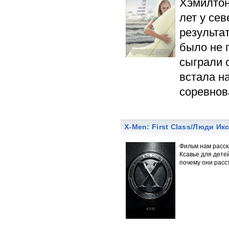
Хэмилтон
лет у сев
результат
было не 
сыграли 
встала н
соревнов
X-Men: First Class/Люди Ик
Фильм нам расск
Ксавье для дете
почему они расс