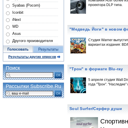
Компания Acer более из
проектора DLP типа.
Syabas (Pocorn)
Iconbit
iNext
WD
"Медведь Йоги" в новом ф
Asus
Студия Warner выпустит
Другого производителя
вариантах издания: BD
Голосовать
Результаты
Результаты других опросов
Поиск
"Трон" в формате Blu-ray
ОК
5 апреля студия Walt D
года "Трон". "Наследие"
Рассылки Subscribe.Ru
ОК
Soul Surfer/Серфер души
Спортивн