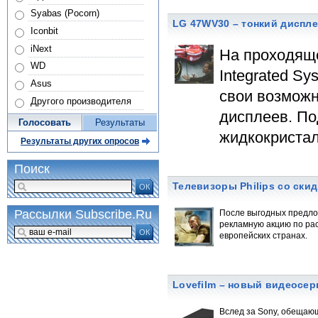
Syabas (Pocorn)
LG 47WV30 – тонкий диспле
Iconbit
iNext
На проходяще
WD
Integrated S
Asus
свои возмож
Другого производителя
дисплеев. По
Голосовать
Результаты
жидкокристал
Результаты других опросов
Поиск
Телевизоры Philips со ски
ОК
Рассылки Subscribe.Ru
После выгодных предлож
рекламную акцию по ра
ОК
европейских странах.
Lovefilm – новый видеосе
Вслед за Sony, обещающ