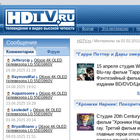
.
Форум
Это интересно
Н
HDTV.ru
/
Материалы за 02.02.2011
Сообщения
Комментарии
Форум
"Гарри Поттер и Дары смер
Jefferycip
Обзор 4K OLED
телевизора LG 55EG960V
15 апреля студия W
26.08.2025 21:28
Blu-ray фильм "Гарр
RaymondRal
Обзор 4K OLED
Фэнтезийный фильм
телевизора LG 55EG960V
издании BD/DVD/Ци
24.08.2025 19:02
0
Augustsoore
Обзор 4K OLED
телевизора LG 55EG960V
23.06.2025 19:28
"Хроники Нарнии: Покорите
LesliedeF
Обзор 4K OLED
телевизора LG 55EG960V
Студия 20th Centur
03.06.2025 20:14
фильм "Хроники Нар
BryanBoano
Обзор 4K OLED
ray. Третий фильм и
телевизора LG 55EG960V
главные герои отпл
09.03.2025 21:51