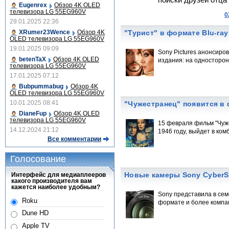
поиски друзей отца
Eugenrex
Обзор 4K OLED
телевизора LG 55EG960V
0
29.01.2025 22:36
XRumer23Wence
Обзор 4K
"Турист" в формате Blu-ray
OLED телевизора LG 55EG960V
19.01.2025 09:09
Sony Pictures анонсиро
betenTaX
Обзор 4K OLED
издания: на односторо
телевизора LG 55EG960V
17.01.2025 07:12
Bubpummabug
Обзор 4K
OLED телевизора LG 55EG960V
10.01.2025 08:41
"Чужестранец" появится в 
DianeFup
Обзор 4K OLED
телевизора LG 55EG960V
15 февраля фильм "Чуже
14.12.2024 21:12
1946 году, выйдет в ко
Все комментарии
Голосование
Новые камеры Sony CyberS
Интерфейс для медиаплееров
какого производителя вам
кажется наиболее удобным?
Sony представила в се
Roku
формате и более компа
Dune HD
Apple TV