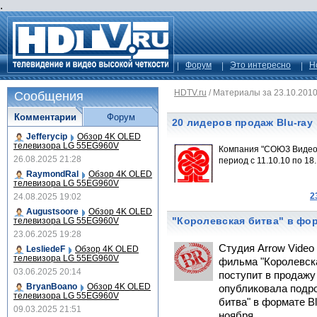
.
Форум
Это интересно
Н
HDTV.ru
/
Материалы за 23.10.201
Сообщения
Комментарии
Форум
20 лидеров продаж Blu-ray
Jefferycip
Обзор 4K OLED
телевизора LG 55EG960V
Компания "СОЮЗ Видео"
26.08.2025 21:28
период с 11.10.10 по 18.
RaymondRal
Обзор 4K OLED
телевизора LG 55EG960V
2
24.08.2025 19:02
Augustsoore
Обзор 4K OLED
"Королевская битва" в фор
телевизора LG 55EG960V
23.06.2025 19:28
Студия Arrow Video
LesliedeF
Обзор 4K OLED
телевизора LG 55EG960V
фильма "Королевска
03.06.2025 20:14
поступит в продажу
BryanBoano
Обзор 4K OLED
опубликовала подр
телевизора LG 55EG960V
битва" в формате Bl
09.03.2025 21:51
ноября.