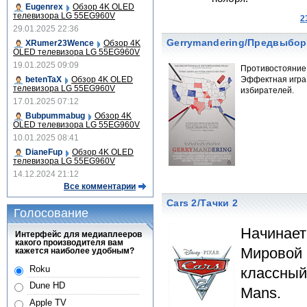
Eugenrex
Обзор 4K OLED
телевизора LG 55EG960V
2
29.01.2025 22:36
Gerrymandering/Предвыбор
XRumer23Wence
Обзор 4K
OLED телевизора LG 55EG960V
19.01.2025 09:09
Противостояние 
betenTaX
Обзор 4K OLED
Эффектная игра,
телевизора LG 55EG960V
избирателей.
17.01.2025 07:12
Bubpummabug
Обзор 4K
OLED телевизора LG 55EG960V
10.01.2025 08:41
DianeFup
Обзор 4K OLED
телевизора LG 55EG960V
14.12.2024 21:12
Все комментарии
Cars 2/Тачки 2
Голосование
Начинает
Интерфейс для медиаплееров
какого производителя вам
Мировой 
кажется наиболее удобным?
Roku
классный
Dune HD
Mans.
Apple TV