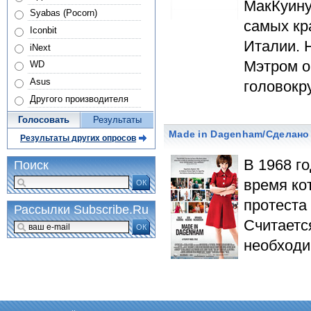
МакКуину
Syabas (Pocorn)
самых кр
Iconbit
Италии. Н
iNext
Мэтром о
WD
Asus
головокр
Другого производителя
Голосовать
Результаты
Made in Dagenham/Сделано
Результаты других опросов
В 1968 г
Поиск
время ко
ОК
протеста
Рассылки Subscribe.Ru
Считаетс
ОК
необходи