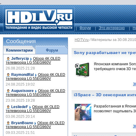
.
Форум
Это интересно
Н
HDTV.ru
/
Материалы за 30.08.201
Сообщения
Комментарии
Форум
Sony разрабатывает не тр
Jefferycip
Обзор 4K OLED
телевизора LG 55EG960V
Японская компания Sony
26.08.2025 21:28
требующего очков 3D т
RaymondRal
Обзор 4K OLED
телевизора LG 55EG960V
3
24.08.2025 19:02
Augustsoore
Обзор 4K OLED
i3Space – 3D сенсорная ин
телевизора LG 55EG960V
23.06.2025 19:28
Разработанная в Япони
LesliedeF
Обзор 4K OLED
телевизора LG 55EG960V
позволяет ощупывать 3
03.06.2025 20:14
BryanBoano
Обзор 4K OLED
3
телевизора LG 55EG960V
09.03.2025 21:51