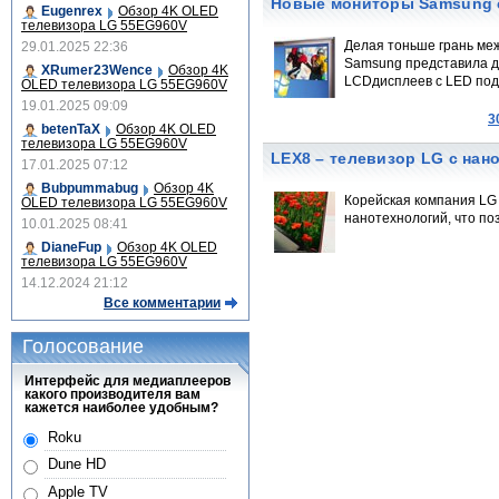
Новые мониторы Samsung 
Eugenrex
Обзор 4K OLED
телевизора LG 55EG960V
Делая тоньше грань ме
29.01.2025 22:36
Samsung представила д
XRumer23Wence
Обзор 4K
LCDдисплеев с LED под
OLED телевизора LG 55EG960V
19.01.2025 09:09
3
betenTaX
Обзор 4K OLED
телевизора LG 55EG960V
LEX8 – телевизор LG с нан
17.01.2025 07:12
Bubpummabug
Обзор 4K
Корейская компания LG
OLED телевизора LG 55EG960V
нанотехнологий, что п
10.01.2025 08:41
DianeFup
Обзор 4K OLED
телевизора LG 55EG960V
14.12.2024 21:12
Все комментарии
Голосование
Интерфейс для медиаплееров
какого производителя вам
кажется наиболее удобным?
Roku
Dune HD
Apple TV