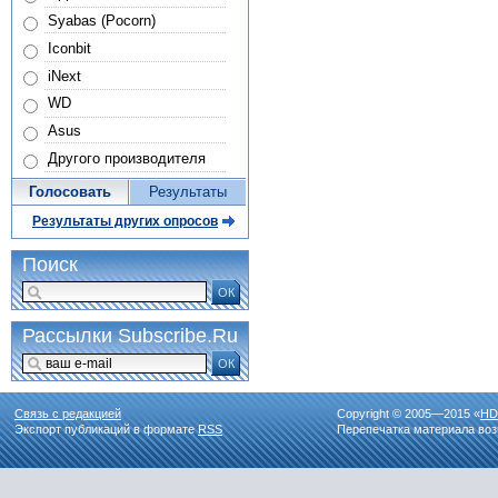
Syabas (Pocorn)
Iconbit
iNext
WD
Asus
Другого производителя
Голосовать
Результаты
Результаты других опросов
Поиск
ОК
Рассылки Subscribe.Ru
ОК
Связь с редакцией
Copyright © 2005—2015 «
HD
Экспорт публикаций в формате
RSS
Перепечатка материала воз