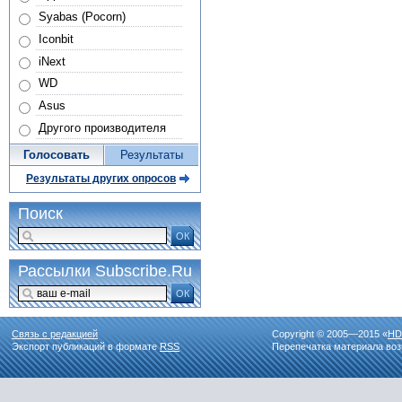
Syabas (Pocorn)
Iconbit
iNext
WD
Asus
Другого производителя
Голосовать
Результаты
Результаты других опросов
Поиск
ОК
Рассылки Subscribe.Ru
ОК
Связь с редакцией
Copyright © 2005—2015 «
HD
Экспорт публикаций в формате
RSS
Перепечатка материала воз