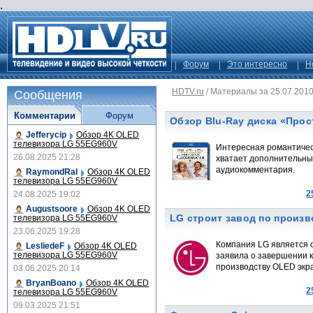
.
Форум
Это интересно
Н
HDTV.ru
/
Материалы за 25.07.201
Сообщения
Комментарии
Форум
Обзор Blu-Ray диска «Про
Jefferycip
Обзор 4K OLED
телевизора LG 55EG960V
Интересная романтическ
26.08.2025 21:28
хватает дополнительных
аудиокомментария.
RaymondRal
Обзор 4K OLED
телевизора LG 55EG960V
2
24.08.2025 19:02
Augustsoore
Обзор 4K OLED
LG строит завод по произ
телевизора LG 55EG960V
23.06.2025 19:28
Компания LG является 
LesliedeF
Обзор 4K OLED
телевизора LG 55EG960V
заявила о завершении к
производству OLED экр
03.06.2025 20:14
BryanBoano
Обзор 4K OLED
2
телевизора LG 55EG960V
09.03.2025 21:51