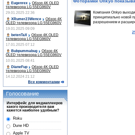
Фоторамки Onkyo показыв
Eugenrex
Обзор 4K OLED
телевизора LG 55EG960V
Компания Onkyo выходи
29.01.2025 22:36
принципиально новой 
XRumer23Wence
Обзор 4K
разрешением и расшир
OLED телевизора LG 55EG960V
19.01.2025 09:09
2
betenTaX
Обзор 4K OLED
телевизора LG 55EG960V
17.01.2025 07:12
Bubpummabug
Обзор 4K
OLED телевизора LG 55EG960V
10.01.2025 08:41
DianeFup
Обзор 4K OLED
телевизора LG 55EG960V
14.12.2024 21:12
Все комментарии
Голосование
Интерфейс для медиаплееров
какого производителя вам
кажется наиболее удобным?
Roku
Dune HD
Apple TV