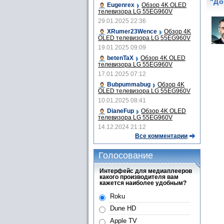
"До
Eugenrex
Обзор 4K OLED
телевизора LG 55EG960V
29.01.2025 22:36
XRumer23Wence
Обзор 4K
OLED телевизора LG 55EG960V
19.01.2025 09:09
betenTaX
Обзор 4K OLED
телевизора LG 55EG960V
17.01.2025 07:12
Bubpummabug
Обзор 4K
OLED телевизора LG 55EG960V
10.01.2025 08:41
DianeFup
Обзор 4K OLED
телевизора LG 55EG960V
14.12.2024 21:12
Все комментарии
Голосование
Интерфейс для медиаплееров
какого производителя вам
кажется наиболее удобным?
Roku
Dune HD
Apple TV