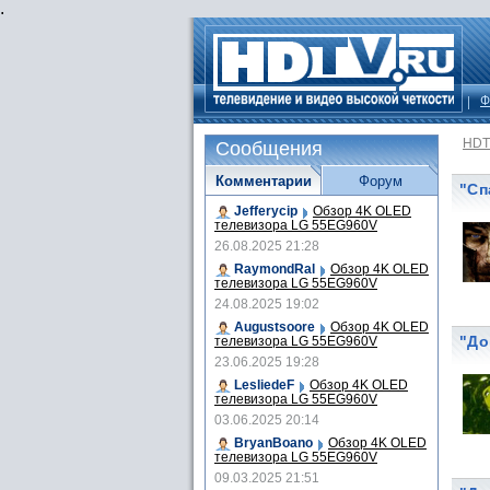
.
Ф
HDT
Сообщения
Комментарии
Форум
"Сп
Jefferycip
Обзор 4K OLED
телевизора LG 55EG960V
26.08.2025 21:28
RaymondRal
Обзор 4K OLED
телевизора LG 55EG960V
24.08.2025 19:02
Augustsoore
Обзор 4K OLED
"До
телевизора LG 55EG960V
23.06.2025 19:28
LesliedeF
Обзор 4K OLED
телевизора LG 55EG960V
03.06.2025 20:14
BryanBoano
Обзор 4K OLED
телевизора LG 55EG960V
09.03.2025 21:51