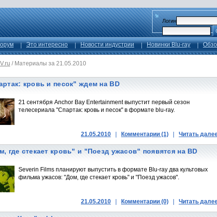
Логин
орум
Это интересно
Новости индустрии
Новинки Blu-ray
Обзо
V.ru
/
Материалы за 21.05.2010
артак: кровь и песок" ждем на BD
21 сентября Anchor Bay Entertainment выпустит первый сезон
телесериала "Спартак: кровь и песок" в формате blu-ray.
21.05.2010
|
Комментарии (1)
|
Читать дале
м, где стекает кровь" и "Поезд ужасов" появятся на BD
Severin Films планируют выпустить в формате Blu-ray два культовых
фильма ужасов: "Дом, где стекает кровь" и "Поезд ужасов".
21.05.2010
|
Комментарии (0)
|
Читать дале