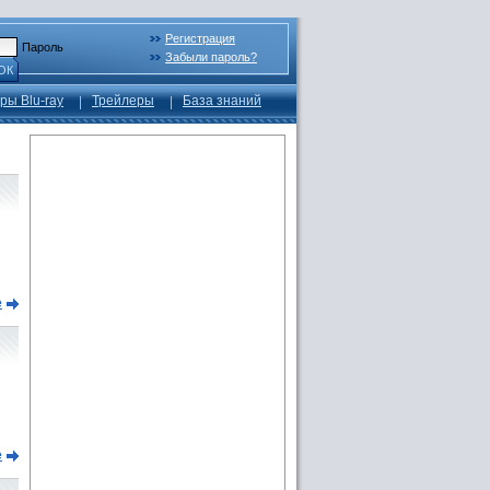
Регистрация
Пароль
Забыли пароль?
ОК
ры Blu-ray
Трейлеры
База знаний
е
е