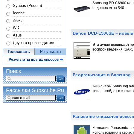
Samsung BD-C6900 мене
Syabas (Pocorn)
подешевел на $40.
Iconbit
iNext
WD
Denon DCD-1500SE – новый
Asus
Другого производителя
Эта аудио новинка от 
воспроизведения (SA-C
Голосовать
Результаты
Результаты других опросов
Поиск
Реорганизация в Samsung
ОК
Акционеры Samsung одо
Рассылки Subscribe.Ru
теперь войдет в состав 
ОК
Panasonic отказался испол
Компания Panasonic – ч
использования в своих 