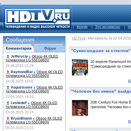
.
Форум
Это интересно
Н
HDTV.ru
/
Материалы за 02.04.201
Сообщения
Комментарии
Форум
"Сумасшедшие за стеклом" 
Jefferycip
Обзор 4K OLED
телевизора LG 55EG960V
20 апреля Paramount Ho
26.08.2025 21:28
"Сумасшедшие за стекло
RaymondRal
Обзор 4K OLED
телевизора LG 55EG960V
0
24.08.2025 19:02
Augustsoore
Обзор 4K OLED
"Человек без имени" выйде
телевизора LG 55EG960V
23.06.2025 19:28
20th Century Fox Home 
LesliedeF
Обзор 4K OLED
телевизора LG 55EG960V
трилогию "Человек без и
03.06.2025 20:14
BryanBoano
Обзор 4K OLED
0
телевизора LG 55EG960V
09.03.2025 21:51