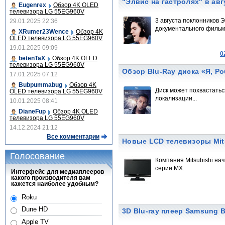
"Элвис на гастролях" в авг
Eugenrex
Обзор 4K OLED
телевизора LG 55EG960V
3 августа поклонников 
29.01.2025 22:36
документального фильма
XRumer23Wence
Обзор 4K
OLED телевизора LG 55EG960V
19.01.2025 09:09
0
betenTaX
Обзор 4K OLED
телевизора LG 55EG960V
Обзор Blu-Ray диска «Я, Р
17.01.2025 07:12
Bubpummabug
Обзор 4K
Диск может похвастатьс
OLED телевизора LG 55EG960V
локализации...
10.01.2025 08:41
DianeFup
Обзор 4K OLED
телевизора LG 55EG960V
14.12.2024 21:12
Все комментарии
Новые LCD телевизоры Mit
Голосование
Компания Mitsubishi на
серии MX.
Интерфейс для медиаплееров
какого производителя вам
кажется наиболее удобным?
Roku
Dune HD
3D Blu-ray плеер Samsung 
Apple TV