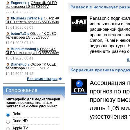
Eugenrex
Обзор 4K OLED
телевизора LG 55EG960V
Panasonic использует разр
29.01.2025 22:36
Panasonic подписал
XRumer23Wence
Обзор 4K
OLED телевизора LG 55EG960V
использовании в св
19.01.2025 09:09
расширенной файлов
betenTaX
Обзор 4K OLED
права на использов
телевизора LG 55EG960V
Canon, Funai и нек
17.01.2025 07:12
видеоаппаратуры. 
Bubpummabug
Обзор 4K
увеличить размер 
OLED телевизора LG 55EG960V
10.01.2025 08:41
0
DianeFup
Обзор 4K OLED
телевизора LG 55EG960V
Коррекция прогноза продаж
14.12.2024 21:12
Все комментарии
Ассоциация п
Голосование
прогноз по п
прогнозу вме
Интерфейс для медиаплееров
какого производителя вам
кажется наиболее удобным?
лишь 1,05 ми
Roku
ужесточения 
Dune HD
Apple TV