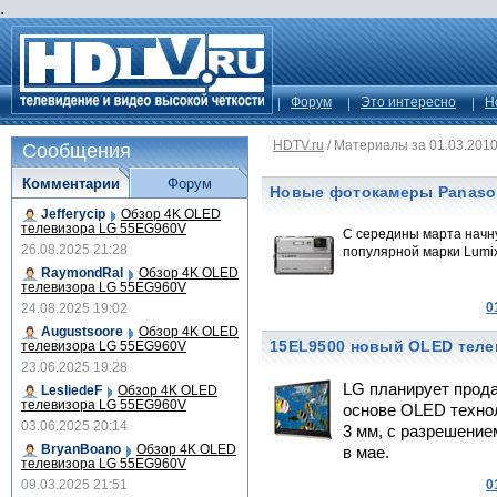
.
Форум
Это интересно
Н
HDTV.ru
/
Материалы за 01.03.201
Сообщения
Комментарии
Форум
Новые фотокамеры Panason
Jefferycip
Обзор 4K OLED
телевизора LG 55EG960V
C середины марта начн
26.08.2025 21:28
популярной марки Lumi
RaymondRal
Обзор 4K OLED
телевизора LG 55EG960V
0
24.08.2025 19:02
Augustsoore
Обзор 4K OLED
15EL9500 новый OLED теле
телевизора LG 55EG960V
23.06.2025 19:28
LG планирует прода
LesliedeF
Обзор 4K OLED
телевизора LG 55EG960V
основе OLED техно
03.06.2025 20:14
3 мм, с разрешение
BryanBoano
Обзор 4K OLED
в мае.
телевизора LG 55EG960V
09.03.2025 21:51
0