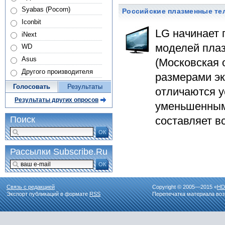
Syabas (Pocorn)
Российские плазменные те
Iconbit
LG начинает 
iNext
моделей плаз
WD
Asus
(Московская 
Другого производителя
размерами эк
Голосовать
Результаты
отличаются 
Результаты других опросов
уменьшенным
составляет вс
Поиск
ОК
Рассылки Subscribe.Ru
ОК
Связь с редакцией
Copyright © 2005—2015 «
HD
Экспорт публикаций в формате
RSS
Перепечатка материала воз