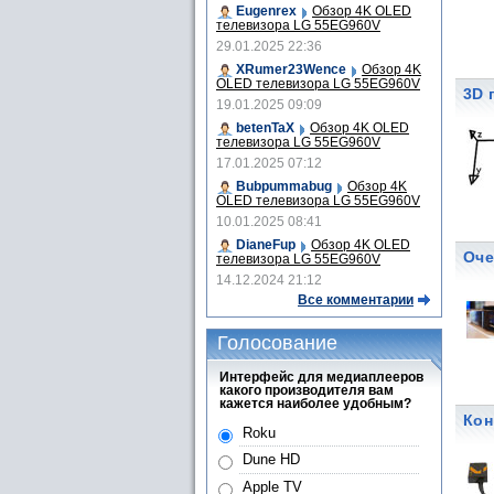
Eugenrex
Обзор 4K OLED
телевизора LG 55EG960V
29.01.2025 22:36
XRumer23Wence
Обзор 4K
OLED телевизора LG 55EG960V
3D 
19.01.2025 09:09
betenTaX
Обзор 4K OLED
телевизора LG 55EG960V
17.01.2025 07:12
Bubpummabug
Обзор 4K
OLED телевизора LG 55EG960V
10.01.2025 08:41
DianeFup
Обзор 4K OLED
Оче
телевизора LG 55EG960V
14.12.2024 21:12
Все комментарии
Голосование
Интерфейс для медиаплееров
какого производителя вам
кажется наиболее удобным?
Кон
Roku
Dune HD
Apple TV