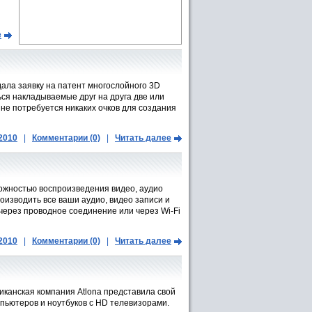
е
ала заявку на патент многослойного 3D
ся накладываемые друг на друга две или
не потребуется никаких очков для создания
.2010
|
Комментарии (0)
|
Читать далее
можностью воспроизведения видео, аудио
оизводить все ваши аудио, видео записи и
через проводное соединение или через Wi-Fi
.2010
|
Комментарии (0)
|
Читать далее
иканская компания Atlona представила свой
пьютеров и ноутбуков с HD телевизорами.