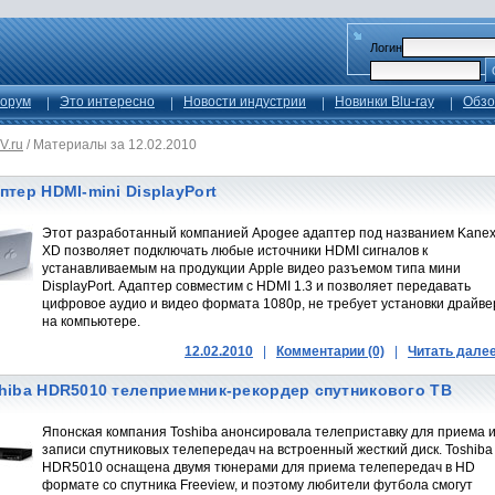
Логин
орум
Это интересно
Новости индустрии
Новинки Blu-ray
Обзо
V.ru
/
Материалы за 12.02.2010
птер HDMI-mini DisplayPort
Этот разработанный компанией Apogee адаптер под названием Kane
XD позволяет подключать любые источники HDMI сигналов к
устанавливаемым на продукции Apple видео разъемом типа мини
DisplayPort. Адаптер совместим с HDMI 1.3 и позволяет передавать
цифровое аудио и видео формата 1080p, не требует установки драйве
на компьютере.
12.02.2010
|
Комментарии (0)
|
Читать дале
hiba HDR5010 телеприемник-рекордер спутникового ТВ
Японская компания Toshiba анонсировала телеприставку для приема 
записи спутниковых телепередач на встроенный жесткий диск. Toshiba
HDR5010 оснащена двумя тюнерами для приема телепередач в HD
формате со спутника Freeview, и поэтому любители футбола смогут