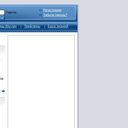
Регистрация
Пароль
Забыли пароль?
ОК
ры Blu-ray
Трейлеры
База знаний
x
ра
е
и