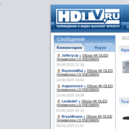
.
Ф
HDT
Сообщения
Комментарии
Форум
Ада
Jefferycip
Обзор 4K OLED
телевизора LG 55EG960V
26.08.2025 21:28
RaymondRal
Обзор 4K OLED
телевизора LG 55EG960V
24.08.2025 19:02
Augustsoore
Обзор 4K OLED
телевизора LG 55EG960V
23.06.2025 19:28
LesliedeF
Обзор 4K OLED
Tos
телевизора LG 55EG960V
03.06.2025 20:14
BryanBoano
Обзор 4K OLED
телевизора LG 55EG960V
09.03.2025 21:51