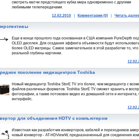
смотреть матчи предстоящего кубка мира одновременно с другими
любимыми телепередачами.
12.02.2010
|
Комментарии (0)
|
Читать дале
перспективы
Еще в конце прошлого года основанная в США компания PureDepth под
OLED дисплея. Для создания эффекта объемности будут использовать
более OLED матрицы. Самое замечательное в этой разработке то, что 
реальной глубины картинки.
12.02
редное поколение медиацентров Toshiba
Новый медиацентр Toshiba StorE TV это более, чем медиацентр с воз
файлов различных форматов. Toshiba StorE TV сможет хранить и воспр
фотографии, а также потоковое видео из домашней сети и интернета, 
интерфейс.
12.02
вертор для объединения HDTV с компьютером
Известная как разработчик конверторов, кабелей и переходников амер
новый конвертор - AT-HDViewW, предназначенный для соединения ком