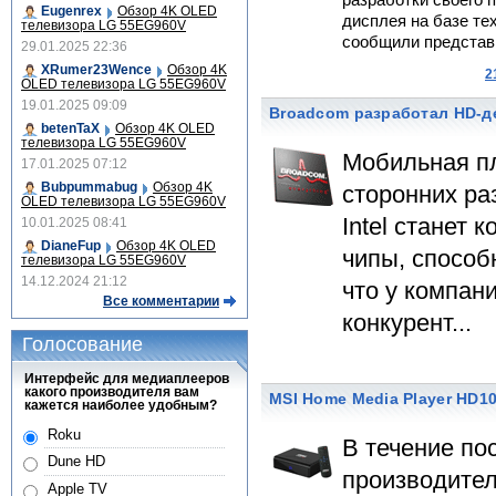
разработки своего п
Eugenrex
Обзор 4K OLED
дисплея на базе те
телевизора LG 55EG960V
сообщили представи
29.01.2025 22:36
XRumer23Wence
Обзор 4K
2
OLED телевизора LG 55EG960V
19.01.2025 09:09
Broadcom разработал HD-де
betenTaX
Обзор 4K OLED
телевизора LG 55EG960V
Мобильная пл
17.01.2025 07:12
Bubpummabug
Обзор 4K
сторонних ра
OLED телевизора LG 55EG960V
Intel станет
10.01.2025 08:41
DianeFup
Обзор 4K OLED
чипы, способ
телевизора LG 55EG960V
14.12.2024 21:12
что у компан
Все комментарии
конкурент...
Голосование
Интерфейс для медиаплееров
какого производителя вам
MSI Home Media Player HD10
кажется наиболее удобным?
Roku
В течение по
Dune HD
производител
Apple TV