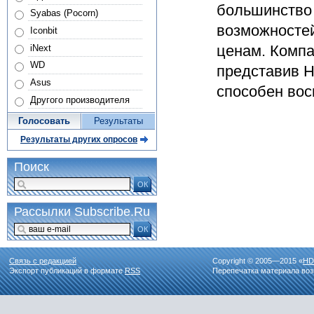
большинство 
Syabas (Pocorn)
возможностей
Iconbit
ценам. Компа
iNext
WD
представив H
Asus
способен вос
Другого производителя
Голосовать
Результаты
Результаты других опросов
Поиск
ОК
Рассылки Subscribe.Ru
ОК
Связь с редакцией
Copyright © 2005—2015 «
HD
Экспорт публикаций в формате
RSS
Перепечатка материала воз