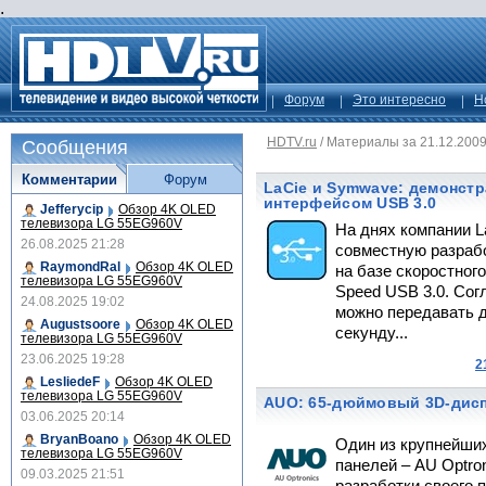
.
Форум
Это интересно
Н
HDTV.ru
/
Материалы за 21.12.200
Сообщения
Комментарии
Форум
LaCie и Symwave: демонст
интерфейсом USB 3.0
Jefferycip
Обзор 4K OLED
телевизора LG 55EG960V
На днях компании 
26.08.2025 21:28
совместную разраб
RaymondRal
Обзор 4K OLED
на базе скоростног
телевизора LG 55EG960V
Speed USB 3.0. Сог
24.08.2025 19:02
можно передавать д
Augustsoore
Обзор 4K OLED
секунду...
телевизора LG 55EG960V
23.06.2025 19:28
2
LesliedeF
Обзор 4K OLED
телевизора LG 55EG960V
AUO: 65-дюймовый 3D-дисп
03.06.2025 20:14
BryanBoano
Обзор 4K OLED
Один из крупнейши
телевизора LG 55EG960V
панелей – AU Optro
09.03.2025 21:51