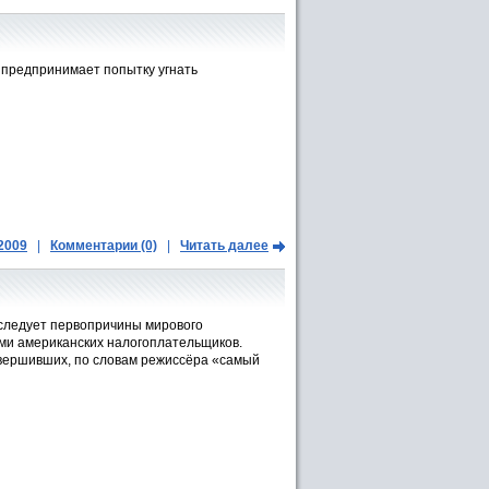
 предпринимает попытку угнать
.2009
|
Комментарии (0)
|
Читать далее
сследует первопричины мирового
ми американских налогоплательщиков.
овершивших, по словам режиссёра «самый