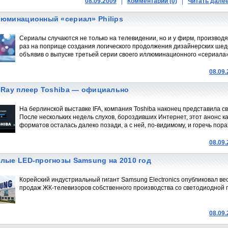
08.09.2009
|
Комментарии (0)
|
Читать дале
юминационный «сериал» Philips
Сериалы случаются не только на телевидении, но и у фирм, производя
раз на поприще создания логического продолжения дизайнерских шеде
объявив о выпуске третьей серии своего иллюминационного «сериала»
08.09
-Ray плеер Toshiba — официально
На берлинской выставке IFA, компания Toshiba наконец представила 
После нескольких недель слухов, бороздивших Интернет, этот анонс 
форматов осталась далеко позади, а с ней, по-видимому, и горечь пор
08.09
лые LED-прогнозы Samsung на 2010 год
Корейский индустриальный гигант Samsung Electronics опубликовал в
продаж ЖК-телевизоров собственного производства со светодиодной 
08.09