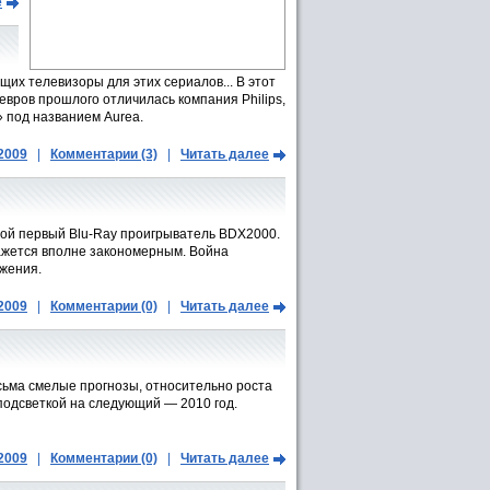
е
щих телевизоры для этих сериалов... В этот
вров прошлого отличилась компания Philips,
 под названием Aurea.
.2009
|
Комментарии (3)
|
Читать далее
свой первый Blu-Raу проигрыватель BDX2000.
кажется вполне закономерным. Война
ажения.
.2009
|
Комментарии (0)
|
Читать далее
есьма смелые прогнозы, относительно роста
подсветкой на следующий — 2010 год.
.2009
|
Комментарии (0)
|
Читать далее