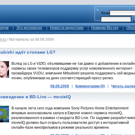
Логин
орум
Это интересно
Новости индустрии
Новинки Blu-ray
Обзо
V.ru
/
Материалы за 08.09.2009
subishi идёт стопами LG?
Вслед за LG и VIZIO, объявившими не так давно о добавлении в онлайн
сервисы своих телевизоров поддержку услуг новоявленного интернет-
провайдера VUDU, компания Mitsubishi решила поддержать сей модн
почин, опубликовав на днях соответствующий пресс-релиз.
08.09.2009
|
Комментарии (0)
|
Читать дале
овведение в BD-Live — movieIQ
В начале лета сего года компания Sony Pictures Home Entertainment
впервые анонсировала запуск в Европе нового сервиса movieIQ,
реализованного в рамках стандарта BD-Live. По задумке разработчико
movieIQ должен был открыть пользователю доступ к интерактивной
онлайн-базе кинофильмов в режиме реального времени.