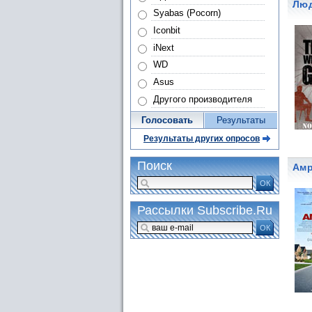
Люд
Syabas (Pocorn)
Iconbit
iNext
WD
Asus
Другого производителя
Голосовать
Результаты
Результаты других опросов
Поиск
Амр
ОК
Рассылки Subscribe.Ru
ОК