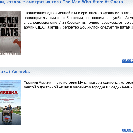
и, которые смотрят на коз / The Men Who Stare At Goats
Экранизация одноименной книги британского журналиста Джон
паранормальными способностями, состоящим на службе в Арм
спецподразделения Лин Кэссиди, выполняет сверхсекретное за
армии США. Газетный репортер Боб Уилтон следует по пятам за
08.09
ика / Amreeka
Хроники Амрики — это история Муны, матери-одиночки, котора
мечтой о достойной жизни в маленьком городке в Соединённых
08.09