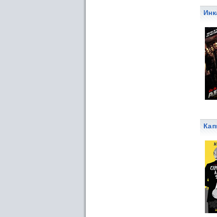
Инк
Кап