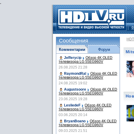
.
Ф
HDT
Сообщения
Комментарии
Форум
Mit
Jefferycip
Обзор 4K OLED
телевизора LG 55EG960V
26.08.2025 21:28
RaymondRal
Обзор 4K OLED
телевизора LG 55EG960V
24.08.2025 19:02
Augustsoore
Обзор 4K OLED
телевизора LG 55EG960V
Нов
23.06.2025 19:28
LesliedeF
Обзор 4K OLED
телевизора LG 55EG960V
03.06.2025 20:14
BryanBoano
Обзор 4K OLED
телевизора LG 55EG960V
09.03.2025 21:51