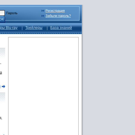
Регистрация
Пароль
Забыли пароль?
ОК
ры Blu-ray
Трейлеры
База знаний
-
ый
е
в,