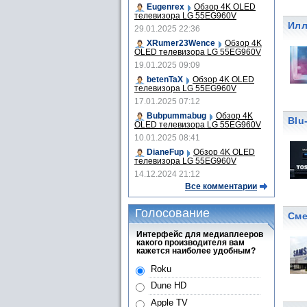
Eugenrex
Обзор 4K OLED
телевизора LG 55EG960V
Илл
29.01.2025 22:36
XRumer23Wence
Обзор 4K
OLED телевизора LG 55EG960V
19.01.2025 09:09
betenTaX
Обзор 4K OLED
телевизора LG 55EG960V
17.01.2025 07:12
Bubpummabug
Обзор 4K
Blu
OLED телевизора LG 55EG960V
10.01.2025 08:41
DianeFup
Обзор 4K OLED
телевизора LG 55EG960V
14.12.2024 21:12
Все комментарии
Голосование
Сме
Интерфейс для медиаплееров
какого производителя вам
кажется наиболее удобным?
Roku
Dune HD
Apple TV