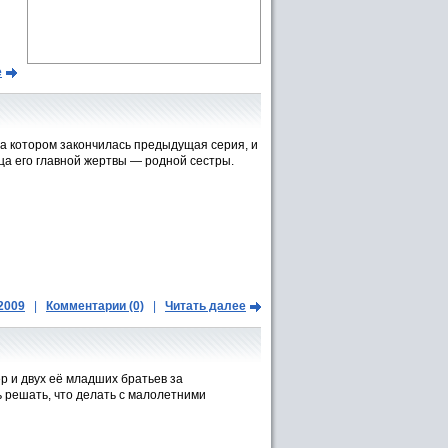
е
а котором закончилась предыдущая серия, и
ца его главной жертвы — родной сестры.
.2009
|
Комментарии (0)
|
Читать далее
 и двух её младших братьев за
ь решать, что делать с малолетними