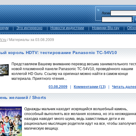
Логин
орум
Это интересно
Новости индустрии
Новинки Blu-ray
Обзо
V.ru
/
Материалы за 03.08.2009
ый король HDTV: тестирование Panasonic TC-54V10
Представляем Вашему вниманию перевод весьма занимательного тес
новой плазменной панели Panasonic TC-54V10, проведённого нашим
коллегой НD Guru. Ссылку на оригинал можно найти в самом конце
материала. Приятного чтения...
03.08.2009
|
Комментарии (13)
|
Читать дале
ень желаний / Shorts
Однажды мальчик находит искрящийся волшебный камень,
способный выполнять все желания хозяина, но эта неожиданн
находка наводит много шума, ведь завистливые дети и их
рационально мыслящие родители идут на все, чтобы заполучи
магическую вещицу.