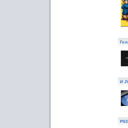
Гол
И J
PS3