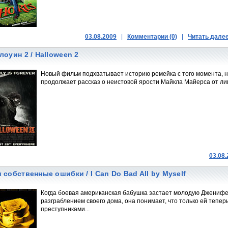
03.08.2009
|
Комментарии (0)
|
Читать дале
лоуин 2 / Halloween 2
Новый фильм подхватывает историю ремейка с того момента, н
продолжает рассказ о неистовой ярости Майкла Майерса от ли
03.08
 собственные ошибки / I Can Do Bad All by Myself
Когда боевая американская бабушка застает молодую Дженифер
разграблением своего дома, она понимает, что только ей тепер
преступниками...