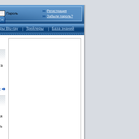
Регистрация
Пароль
Забыли пароль?
ОК
ры Blu-ray
Трейлеры
База знаний
та
е
ая
ть