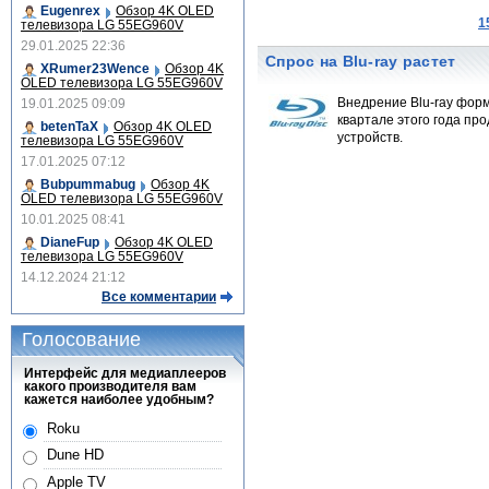
Eugenrex
Обзор 4K OLED
1
телевизора LG 55EG960V
29.01.2025 22:36
Спрос на Blu-ray растет
XRumer23Wence
Обзор 4K
OLED телевизора LG 55EG960V
Внедрение Blu-ray фор
19.01.2025 09:09
квартале этого года пр
betenTaX
Обзор 4K OLED
устройств.
телевизора LG 55EG960V
17.01.2025 07:12
Bubpummabug
Обзор 4K
OLED телевизора LG 55EG960V
10.01.2025 08:41
DianeFup
Обзор 4K OLED
телевизора LG 55EG960V
14.12.2024 21:12
Все комментарии
Голосование
Интерфейс для медиаплееров
какого производителя вам
кажется наиболее удобным?
Roku
Dune HD
Apple TV