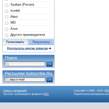
Syabas (Pocorn)
Iconbit
iNext
WD
Asus
Другого производителя
Голосовать
Результаты
Результаты других опросов
Поиск
ОК
Рассылки Subscribe.Ru
ОК
Связь с редакцией
Copyright © 2005—2015 «
HD
Экспорт публикаций в формате
RSS
Перепечатка материала воз