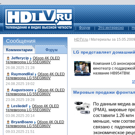
.
Форум
Это интересно
Н
HDTV.ru
/
Материалы за 15.05.200
Сообщения
Комментарии
Форум
LG представляет домашний 
Jefferycip
Обзор 4K OLED
телевизора LG 55EG960V
Компания LG анонсиров
26.08.2025 21:28
кинотеатр с поддержкой 
название HB954TBW.
RaymondRal
Обзор 4K OLED
телевизора LG 55EG960V
1
24.08.2025 19:02
Augustsoore
Обзор 4K OLED
Мировые продажи фронтал
телевизора LG 55EG960V
23.06.2025 19:28
По данным медиа ас
LesliedeF
Обзор 4K OLED
(PMA), мировые пр
телевизора LG 55EG960V
составили 1.26 млн 
03.06.2025 20:14
меньше, чем соотве
BryanBoano
Обзор 4K OLED
телевизора LG 55EG960V
связано с падением
09.03.2025 21:51
экономическое реце