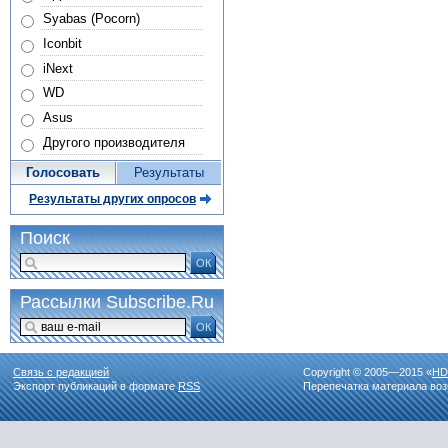
Syabas (Pocorn)
Iconbit
iNext
WD
Asus
Другого производителя
Голосовать
Результаты
Результаты других опросов
Поиск
ОК
Рассылки Subscribe.Ru
ОК
Связь с редакцией
Copyright © 2005—2015 «
HD
Экспорт публикаций в формате
RSS
Перепечатка материала воз