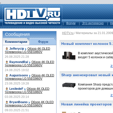
.
Форум
Это интересно
Н
HDTV.ru
/
Материалы за 21.01.200
Сообщения
Комментарии
Форум
Новый комплект колонок 5.
Jefferycip
Обзор 4K OLED
телевизора LG 55EG960V
В комплект акустическ
26.08.2025 21:28
входят 5 колонок и сабв
RaymondRal
Обзор 4K OLED
телевизора LG 55EG960V
2
24.08.2025 19:02
Sharp анонсировал новый 
Augustsoore
Обзор 4K OLED
телевизора LG 55EG960V
23.06.2025 19:28
Компания Sharp предст
проекторов для домашни
LesliedeF
Обзор 4K OLED
телевизора LG 55EG960V
2
03.06.2025 20:14
BryanBoano
Обзор 4K OLED
Новая линейка проекторов 
телевизора LG 55EG960V
09.03.2025 21:51