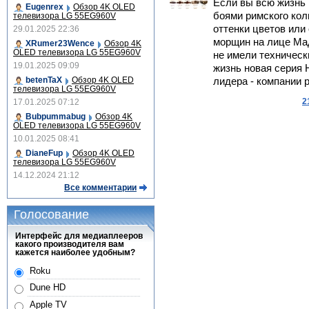
Если вы всю жизнь
Eugenrex
Обзор 4K OLED
боями римского кол
телевизора LG 55EG960V
оттенки цветов или
29.01.2025 22:36
морщин на лице Мад
XRumer23Wence
Обзор 4K
OLED телевизора LG 55EG960V
не имели техническ
19.01.2025 09:09
жизнь новая серия H
betenTaX
Обзор 4K OLED
лидера - компании pr
телевизора LG 55EG960V
2
17.01.2025 07:12
Bubpummabug
Обзор 4K
OLED телевизора LG 55EG960V
10.01.2025 08:41
DianeFup
Обзор 4K OLED
телевизора LG 55EG960V
14.12.2024 21:12
Все комментарии
Голосование
Интерфейс для медиаплееров
какого производителя вам
кажется наиболее удобным?
Roku
Dune HD
Apple TV