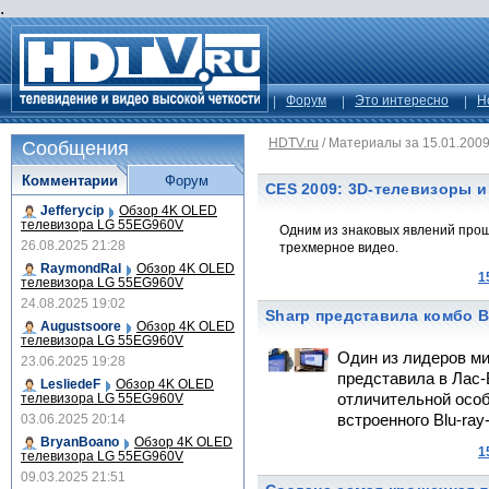
.
Форум
Это интересно
Н
HDTV.ru
/
Материалы за 15.01.200
Сообщения
Комментарии
Форум
CES 2009: 3D-телевизоры и
Jefferycip
Обзор 4K OLED
телевизора LG 55EG960V
Одним из знаковых явлений прош
26.08.2025 21:28
трехмерное видео.
RaymondRal
Обзор 4K OLED
1
телевизора LG 55EG960V
24.08.2025 19:02
Sharp представила комбо B
Augustsoore
Обзор 4K OLED
телевизора LG 55EG960V
Один из лидеров ми
23.06.2025 19:28
представила в Лас
LesliedeF
Обзор 4K OLED
телевизора LG 55EG960V
отличительной осо
03.06.2025 20:14
встроенного Blu-ray
BryanBoano
Обзор 4K OLED
1
телевизора LG 55EG960V
09.03.2025 21:51