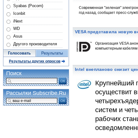
Syabas (Pocorn)
Современная "зеленая" электрон
год назад, сообщает пресс-служ
Iconbit
iNext
WD
VESA представила новую ве
Asus
Организация VESA анон
Другого производителя
компьютерным кабелям –
Голосовать
Результаты
Результаты других опросов
Intel внепланово снизит ц
Поиск
ОК
Крупнейший п
осуществит в
Рассылки Subscribe.Ru
четырехъядер
ОК
систем и чет
рабочих стан
осведомленны