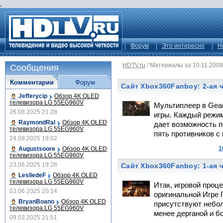
.
Форум
Это интересно
Н
HDTV.ru
/
Материалы за 10.11.2008
Сообщения
Комментарии
Форум
Сайт Xbox360Fanboy: 2-ая ч
Jefferycip
Обзор 4K OLED
телевизора LG 55EG960V
Мультиплеер в Gear
26.08.2025 21:28
игры. Каждый режи
RaymondRal
Обзор 4K OLED
дает возможность п
телевизора LG 55EG960V
пять противников с
24.08.2025 19:02
1
Augustsoore
Обзор 4K OLED
телевизора LG 55EG960V
23.06.2025 19:28
Сайт Xbox360Fanboy: 1-ая ч
LesliedeF
Обзор 4K OLED
телевизора LG 55EG960V
Итак, игровой проце
03.06.2025 20:14
оригинальной Игре Г
BryanBoano
Обзор 4K OLED
присутствуют небол
телевизора LG 55EG960V
менее дерганой и б
09.03.2025 21:51