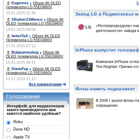
Eugenrex
Обзор 4K OLED
1
телевизора LG 55EG960V
29.01.2025 22:36
Завод LG в Подмосковье м
XRumer23Wence
Обзор 4K
OLED телевизора LG 55EG960V
«Росприроднадзор» нам
19.01.2025 09:09
деятельности» завода ю
betenTaX
Обзор 4K OLED
телевизора LG 55EG960V
17.01.2025 07:12
InPhase выпустит голограф
Bubpummabug
Обзор 4K
OLED телевизора LG 55EG960V
Компания InPhase отлож
10.01.2025 08:41
The Register. Причин от
DianeFup
Обзор 4K OLED
телевизора LG 55EG960V
14.12.2024 21:12
Все комментарии
Флэш-память подешевеет
Голосование
В 2008 г. рынок флэш-п
сокращение.
Интерфейс для медиаплееров
какого производителя вам
кажется наиболее удобным?
Roku
Dune HD
Apple TV