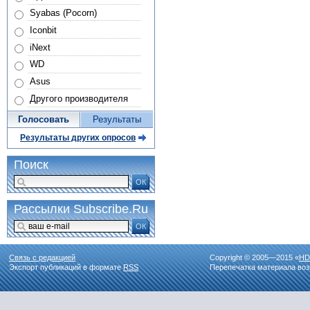
Syabas (Pocorn)
Iconbit
iNext
WD
Asus
Другого производителя
Голосовать
Результаты
Результаты других опросов
Поиск
ОК
Рассылки Subscribe.Ru
ОК
Связь с редакцией
Copyright © 2005—2015 «
HD
Экспорт публикаций в формате
RSS
Перепечатка материала воз