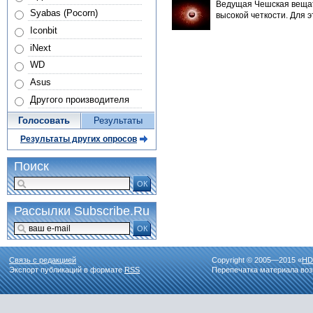
Ведущая Чешская вещат
Syabas (Pocorn)
высокой четкости. Для э
Iconbit
iNext
WD
Asus
Другого производителя
Голосовать
Результаты
Результаты других опросов
Поиск
ОК
Рассылки Subscribe.Ru
ОК
Связь с редакцией
Copyright © 2005—2015 «
HD
Экспорт публикаций в формате
RSS
Перепечатка материала воз