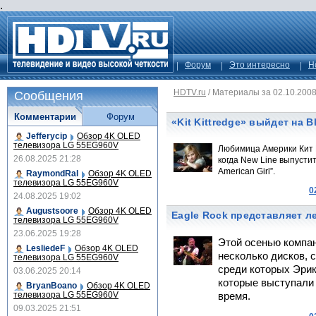
.
Форум
Это интересно
Н
HDTV.ru
/
Материалы за 02.10.200
Сообщения
Комментарии
Форум
«Kit Kittredge» выйдет на B
Jefferycip
Обзор 4K OLED
телевизора LG 55EG960V
Любимица Америки Кит К
26.08.2025 21:28
когда New Line выпустит
American Girl”.
RaymondRal
Обзор 4K OLED
телевизора LG 55EG960V
0
24.08.2025 19:02
Augustsoore
Обзор 4K OLED
Eagle Rock представляет л
телевизора LG 55EG960V
23.06.2025 19:28
Этой осенью компан
LesliedeF
Обзор 4K OLED
несколько дисков, 
телевизора LG 55EG960V
среди которых Эрик
03.06.2025 20:14
которые выступали 
BryanBoano
Обзор 4K OLED
телевизора LG 55EG960V
время.
09.03.2025 21:51