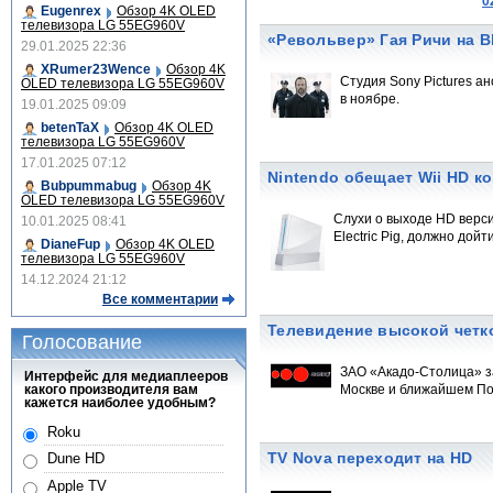
0
Eugenrex
Обзор 4K OLED
телевизора LG 55EG960V
«Револьвер» Гая Ричи на Bl
29.01.2025 22:36
XRumer23Wence
Обзор 4K
Студия Sony Pictures а
OLED телевизора LG 55EG960V
в ноябре.
19.01.2025 09:09
betenTaX
Обзор 4K OLED
телевизора LG 55EG960V
17.01.2025 07:12
Nintendo обещает Wii HD к
Bubpummabug
Обзор 4K
OLED телевизора LG 55EG960V
Слухи о выходе HD верси
10.01.2025 08:41
Electric Pig, должно дойт
DianeFup
Обзор 4K OLED
телевизора LG 55EG960V
14.12.2024 21:12
Все комментарии
Телевидение высокой четк
Голосование
ЗАО «Акадо-Столица» за
Интерфейс для медиаплееров
какого производителя вам
Москве и ближайшем По
кажется наиболее удобным?
Roku
TV Nova переходит на HD
Dune HD
Apple TV