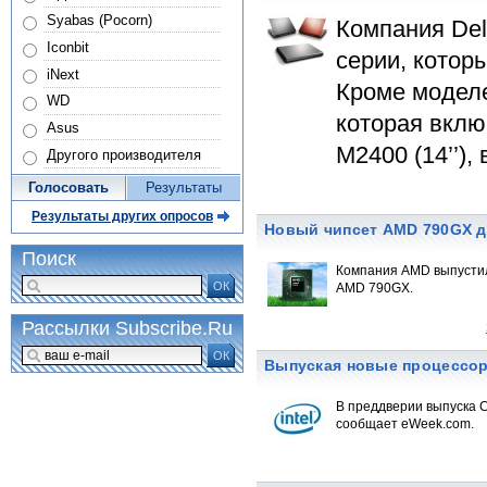
Syabas (Pocorn)
Компания Del
Iconbit
серии, котор
iNext
Кроме моделе
WD
которая включ
Asus
M2400 (14’’)
Другого производителя
Голосовать
Результаты
Результаты других опросов
Новый чипсет AMD 790GX д
Поиск
Компания AMD выпустил
ОК
AMD 790GX.
Рассылки Subscribe.Ru
ОК
Выпуская новые процессоры
В преддверии выпуска C
сообщает eWeek.com.