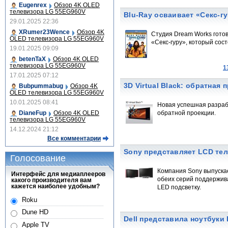
Eugenrex
Обзор 4K OLED
телевизора LG 55EG960V
Blu-Ray осваивает «Секс-г
29.01.2025 22:36
XRumer23Wence
Обзор 4K
Студия Dream Works готов
OLED телевизора LG 55EG960V
«Секс-гуру», который сост
19.01.2025 09:09
betenTaX
Обзор 4K OLED
телевизора LG 55EG960V
1
17.01.2025 07:12
3D Virtual Black: обратная 
Bubpummabug
Обзор 4K
OLED телевизора LG 55EG960V
10.01.2025 08:41
Новая успешная разрабо
DianeFup
Обзор 4K OLED
обратной проекции.
телевизора LG 55EG960V
14.12.2024 21:12
Все комментарии
Sony представляет LCD те
Голосование
Компания Sony выпуска
Интерфейс для медиаплееров
обеих серий поддержива
какого производителя вам
кажется наиболее удобным?
LED подсветку.
Roku
Dune HD
Dell представила ноутбуки 
Apple TV