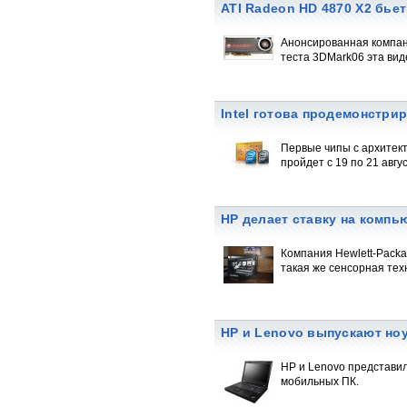
ATI Radeon HD 4870 X2 бь
Анонсированная компан
теста 3DMark06 эта вид
Intel готова продемонстр
Первые чипы с архитект
пройдет с 19 по 21 авгу
HP делает ставку на комп
Компания Hewlett-Packa
такая же сенсорная техн
HP и Lenovo выпускают но
HP и Lenovo представи
мобильных ПК.