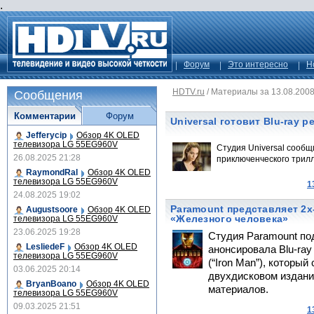
.
Форум
Это интересно
Н
HDTV.ru
/
Материалы за 13.08.200
Сообщения
Комментарии
Форум
Universal готовит Blu-ray 
Jefferycip
Обзор 4K OLED
телевизора LG 55EG960V
Студия Universal сообщи
26.08.2025 21:28
приключенческого трил
RaymondRal
Обзор 4K OLED
телевизора LG 55EG960V
1
24.08.2025 19:02
Paramount представляет 2х
Augustsoore
Обзор 4K OLED
«Железного человека»
телевизора LG 55EG960V
23.06.2025 19:28
Студия Paramount по
LesliedeF
Обзор 4K OLED
анонсировала Blu-ra
телевизора LG 55EG960V
(“Iron Man”), которы
03.06.2025 20:14
двухдисковом издани
BryanBoano
Обзор 4K OLED
материалов.
телевизора LG 55EG960V
09.03.2025 21:51
1