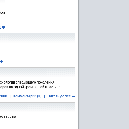
кой
е
ехнологии следующего поколения,
оров на одной кремниевой пластине.
.2008
|
Комментарии (0)
|
Читать далее
y
ванных на