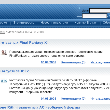
Логин
орум
Это интересно
Новости индустрии
Новинки Blu-ray
Обзо
V.ru
/
Материалы за 04.08.2008
го разных Final Fantasy XIII
Появилась информация относительно релизов проектов из серии
FinalFantasy, а так же сроков появления демо-версии.
04.08.2008
|
Комментарии (5)
|
Читать дале
 запустила IPTV
Ростовская "дочка" компании "Комстар-ОТС" - ЗАО "Цифровые
Телефонные Сети Юг" (ЦТС) - запустила услугу IPTV с 1 августа 2008 г. 
Ростове-на-Дону. До конца года эту услугу рассчитывает запустить и ее
конкурент - "Корбина Телеком".
04.08.2008
|
Комментарии (0)
|
Читать дале
one Rithm выпустила АС необычной формы