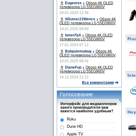
Eugenrex
Обзор 4K OLED
телевизора LG 55EG960V
29.01.2025 22:36
XRumer23Wence
Обзор 4K
OLED телевизора LG 55EG960V
19.01.2025 09:09
betenTaX
Обзор 4K OLED
Pio
телевизора LG 55EG960V
17.01.2025 07:12
Bubpummabug
Обзор 4K
OLED телевизора LG 55EG960V
10.01.2025 08:41
DianeFup
Обзор 4K OLED
телевизора LG 55EG960V
Int
14.12.2024 21:12
Все комментарии
Голосование
Интерфейс для медиаплееров
какого производителя вам
кажется наиболее удобным?
Ноу
Roku
Dune HD
Apple TV