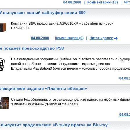
04.08.2008
|
Комментарии (18)
|
Чит
 выпускает новый сабвуфер серии 600
Компания B&W представила ASW610XP – сабвуфер из новой
Серии 600.
04.08.2008
|
Комментарии (0)
|
Читать далее
e покажет превосходство PS3
На ежегодном мероприятии Quake-Сon id software рассказали о будущ
новой разработке знаменитых кудесников игровых движков.
Владельцам Playstation3 бояться нечего – консоль способна продемон
04.08
лекционное издание «Планеты обезьян»
Студия Fox объявила, о готовящемся релизе одного из любимых фильмо
“Планеты обезьян» (“Planet of the Apes”).
04.08
 выпустит продолжение «В тылу врага» на Blu-ray