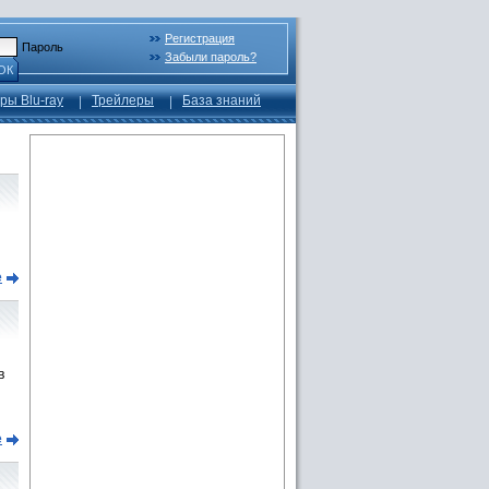
Регистрация
Пароль
Забыли пароль?
ОК
ры Blu-ray
Трейлеры
База знаний
е
в
е