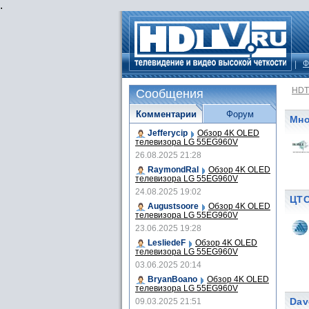
.
Ф
HDT
Сообщения
Комментарии
Форум
Мно
Jefferycip
Обзор 4K OLED
телевизора LG 55EG960V
26.08.2025 21:28
RaymondRal
Обзор 4K OLED
телевизора LG 55EG960V
24.08.2025 19:02
ЦТС
Augustsoore
Обзор 4K OLED
телевизора LG 55EG960V
23.06.2025 19:28
LesliedeF
Обзор 4K OLED
телевизора LG 55EG960V
03.06.2025 20:14
BryanBoano
Обзор 4K OLED
телевизора LG 55EG960V
Dav
09.03.2025 21:51