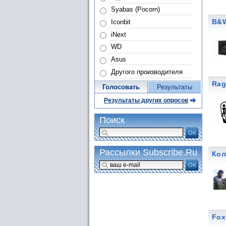
Syabas (Pocorn)
B&W
Iconbit
iNext
WD
Asus
Другого производителя
Rag
Голосовать
Результаты
Результаты других опросов
Поиск
ОК
Рассылки Subscribe.Ru
Кол
ОК
Fox