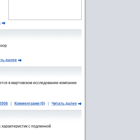
е
изор
ть далее
ется в мартовском исследовании компании
.2008
|
Комментарии (0)
|
Читать далее
 характеристик с подлинной