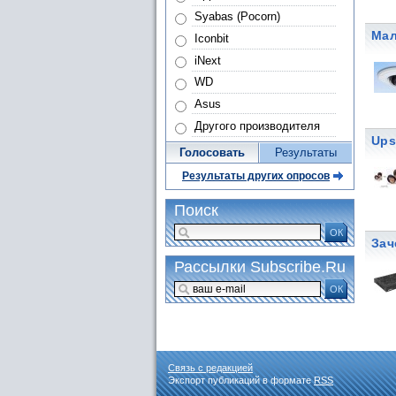
Syabas (Pocorn)
Мал
Iconbit
iNext
WD
Asus
Другого производителя
Ups
Голосовать
Результаты
Результаты других опросов
Поиск
ОК
Зач
Рассылки Subscribe.Ru
ОК
Связь с редакцией
Экспорт публикаций в формате
RSS