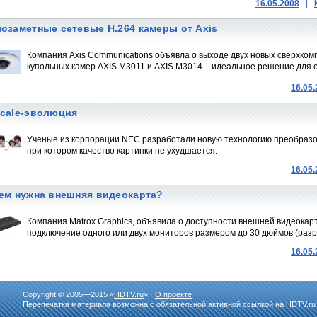
16.05.2008
|
озаметные сетевые H.264 камеры от Axis
Компания Axis Communications объявла о выходе двух новых сверхко
купольных камер AXIS M3011 и AXIS M3014 – идеальное решение для 
16.05
cale-эволюция
Ученые из корпорации NEC разработали новую технологию преобразов
при котором качество картинки не ухудшается.
16.05
ем нужна внешняя видеокарта?
Компания Matrox Graphics, объявила о доступности внешней видеокарт
подключение одного или двух мониторов размером до 30 дюймов (раз
16.05
Copyright © 2005—2015 «
HDTV.ru
» ·
О проекте
Перепечатка материала возможна с обязательной активной ссылкой на HDTV.ru