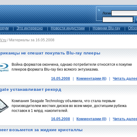
Логин
орум
Это интересно
Новости индустрии
Новинки Blu-ray
Обзо
V.ru
/
Материалы за 16.05.2008
риканцы не спешат покупать Blu-ray плееры
Война форматов окончена, однако потребители относятся к покупке
плееров формата Blu-ray без всякого энтузиазма.
16.05.2008
|
Комментарии (6)
|
Читать дале
gate устанавливает рекорд
Компания Seagate Technology объявила, что стала первым
производителем жестких дисков во всем мире, достигшим рубежа
поставок в 1 млрд. накопителей.
16.05.2008
|
Комментарии (0)
|
Читать дале
neer возьмется за жидкие кристаллы