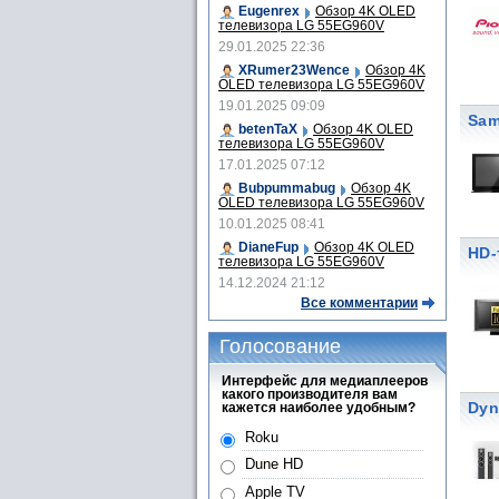
Eugenrex
Обзор 4K OLED
телевизора LG 55EG960V
29.01.2025 22:36
XRumer23Wence
Обзор 4K
OLED телевизора LG 55EG960V
19.01.2025 09:09
Sam
betenTaX
Обзор 4K OLED
телевизора LG 55EG960V
17.01.2025 07:12
Bubpummabug
Обзор 4K
OLED телевизора LG 55EG960V
10.01.2025 08:41
DianeFup
Обзор 4K OLED
HD-
телевизора LG 55EG960V
14.12.2024 21:12
Все комментарии
Голосование
Интерфейс для медиаплееров
какого производителя вам
Dyn
кажется наиболее удобным?
Roku
Dune HD
Apple TV