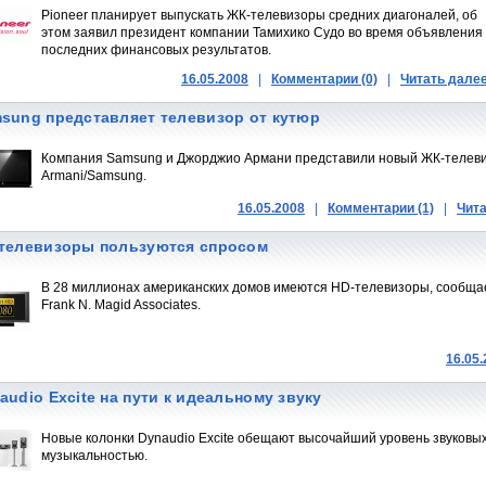
Pioneer планирует выпускать ЖК-телевизоры средних диагоналей, об
этом заявил президент компании Тамихико Судо во время объявления
последних финансовых результатов.
16.05.2008
|
Комментарии (0)
|
Читать дале
sung представляет телевизор от кутюр
Компания Samsung и Джорджио Армани представили новый ЖК-телев
Armani/Samsung.
16.05.2008
|
Комментарии (1)
|
Чита
телевизоры пользуются спросом
В 28 миллионах американских домов имеются HD-телевизоры, сообща
Frank N. Magid Associates.
16.05
audio Excite на пути к идеальному звуку
Новые колонки Dynaudio Excite обещают высочайший уровень звуковых
музыкальностью.