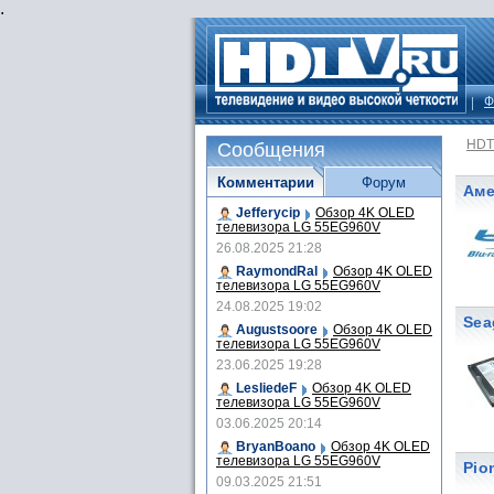
.
Ф
HDT
Сообщения
Комментарии
Форум
Аме
Jefferycip
Обзор 4K OLED
телевизора LG 55EG960V
26.08.2025 21:28
RaymondRal
Обзор 4K OLED
телевизора LG 55EG960V
24.08.2025 19:02
Sea
Augustsoore
Обзор 4K OLED
телевизора LG 55EG960V
23.06.2025 19:28
LesliedeF
Обзор 4K OLED
телевизора LG 55EG960V
03.06.2025 20:14
BryanBoano
Обзор 4K OLED
телевизора LG 55EG960V
Pio
09.03.2025 21:51