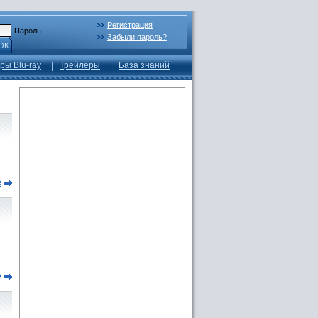
Регистрация
Пароль
Забыли пароль?
ОК
ры Blu-ray
Трейлеры
База знаний
е
е